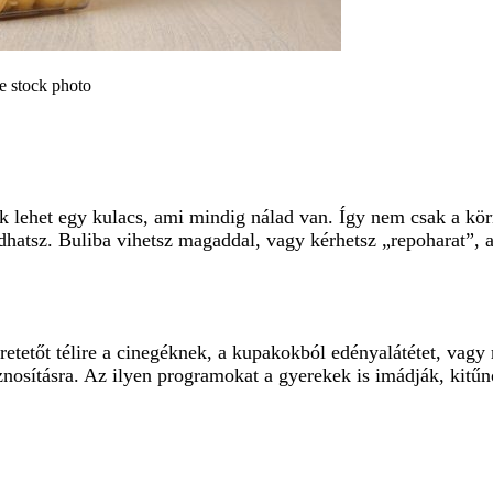
e stock photo
ék lehet egy kulacs, ami mindig nálad van. Így nem csak a kö
hatsz. Buliba vihetsz magaddal, vagy kérhetsz „repoharat”, a
etetőt télire a cinegéknek, a kupakokból edényalátétet, vagy 
asznosításra. Az ilyen programokat a gyerekek is imádják, kitűn