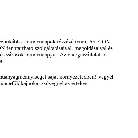
gyre inkább a mindennapok részévé tenni. Az E.ON
N fenntartható szolgáltatásaival, megoldásaival és
és városok mindennapjait. Az energiavállalat fő
t.
a műanyagmennyiséget saját környezetedben! Vegyél
on #földbajnokai szöveggel az értékes