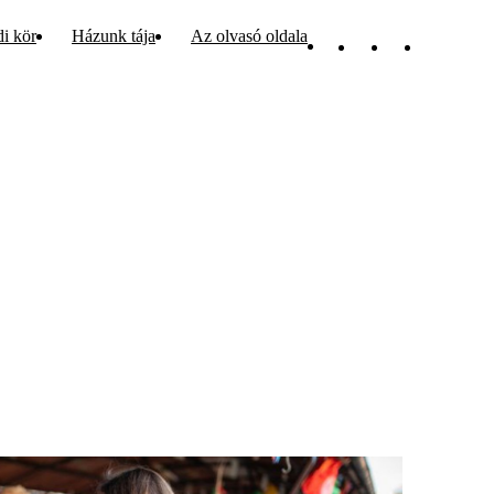
di kör
Házunk tája
Az olvasó oldala