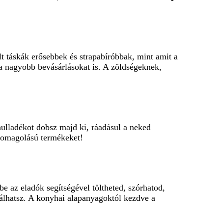
lt táskák erősebbek és strapabíróbbak, mint amit a
a nagyobb bevásárlásokat is. A zöldségeknek,
hulladékot dobsz majd ki, ráadásul a neked
csomagolású termékeket!
 az eladók segítségével töltheted, szórhatod,
nálhatsz. A konyhai alapanyagoktól kezdve a