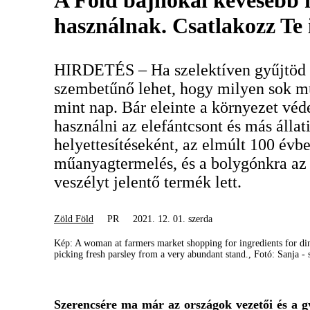
A Föld bajnokai kevesebb
használnak. Csatlakozz Te 
HIRDETÉS – Ha szelektíven gyűjtöd a
szembetűnő lehet, hogy milyen sok m
mint nap. Bár eleinte a környezet vé
használni az elefántcsont és más álla
helyettesítéseként, az elmúlt 100 évb
műanyagtermelés, és a bolygónkra az
veszélyt jelentő termék lett.
Zöld Föld
PR
2021. 12. 01. szerda
Kép: A woman at farmers market shopping for ingredients for din
picking fresh parsley from a very abundant stand., Fotó: Sanja -
Szerencsére ma már az országok vezetői és a gy