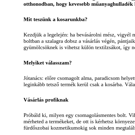
otthonodban, hogy kevesebb műanyaghulladék k
Mit teszünk a kosarunkba?
Kezdjük a legelején: ha bevásárolni mész, vigyél m
boltban a szalagra dobsz a vásárlás végén, pántja
gyümölcsöknek is vihetsz külön textilzsákot, így n
Melyiket válasszam?
Jótanács: előre csomagolt alma, paradicsom helyet
leginkább tetsző termék kerül csak a kosárba. Vá
Vásárlás profiknak
Próbáld ki, milyen egy csomagolásmentes bolt. Vih
mérheted a termékeket, de ott is kérhetsz környeze
fürdőszobai kozmetikumokig sok minden megtalál