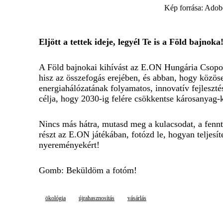
Kép forrása: Adob
Eljött a tettek ideje, legyél Te is a Föld bajnoka
A Föld bajnokai kihívást az E.ON Hungária Csopor
hisz az összefogás erejében, és abban, hogy közöse
energiahálózatának folyamatos, innovatív fejleszt
célja, hogy 2030-ig felére csökkentse károsanyag
Nincs más hátra, mutasd meg a kulacsodat, a fenn
részt az E.ON játékában, fotózd le, hogyan teljesí
nyereményekért!
Gomb: Beküldöm a fotóm!
ökológia
újrahasznosítás
vásárlás