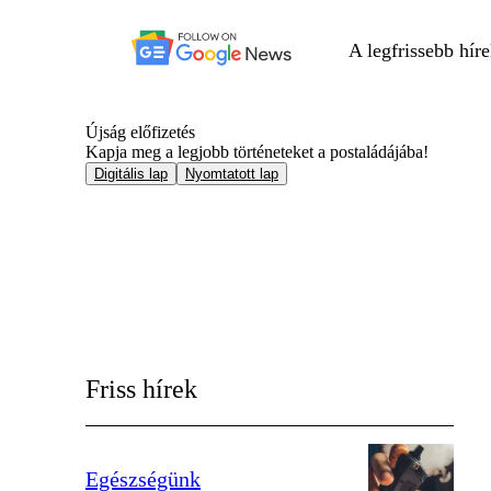
A legfrissebb hír
Újság előfizetés
Kapja meg a legjobb történeteket a postaládájába!
Digitális lap
Nyomtatott lap
Friss hírek
Egészségünk