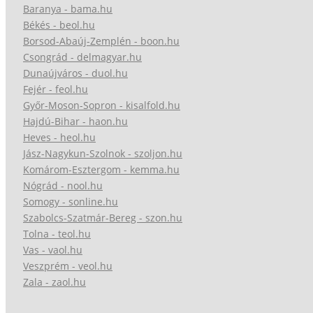
Baranya - bama.hu
Békés - beol.hu
Borsod-Abaúj-Zemplén - boon.hu
Csongrád - delmagyar.hu
Dunaújváros - duol.hu
Fejér - feol.hu
Győr-Moson-Sopron - kisalfold.hu
Hajdú-Bihar - haon.hu
Heves - heol.hu
Jász-Nagykun-Szolnok - szoljon.hu
Komárom-Esztergom - kemma.hu
Nógrád - nool.hu
Somogy - sonline.hu
Szabolcs-Szatmár-Bereg - szon.hu
Tolna - teol.hu
Vas - vaol.hu
Veszprém - veol.hu
Zala - zaol.hu