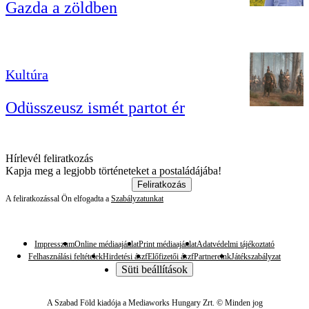
Gazda a zöldben
Kultúra
Odüsszeusz ismét partot ér
Hírlevél feliratkozás
Kapja meg a legjobb történeteket a postaládájába!
Feliratkozás
A feliratkozással Ön elfogadta a
Szabályzatunkat
Impresszum
Online médiaajánlat
Print médiaajánlat
Adatvédelmi tájékoztató
Felhasználási feltételek
Hirdetési ászf
Előfizetői ászf
Partnereink
Játékszabályzat
Süti beállítások
A Szabad Föld kiadója a Mediaworks Hungary Zrt. © Minden jog