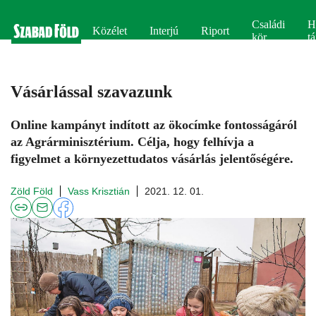
Családi
H
Közélet
Interjú
Riport
kör
tá
Vásárlással szavazunk
Online kampányt indított az ökocímke fontosságáról
az Agrárminisztérium. Célja, hogy felhívja a
figyelmet a környezettudatos vásárlás jelentőségére.
Zöld Föld
Vass Krisztián
2021. 12. 01.