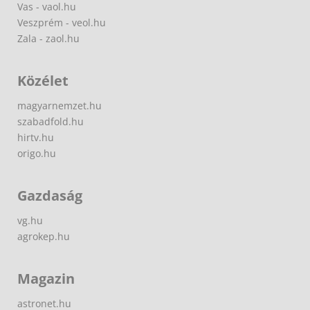
Vas - vaol.hu
Veszprém - veol.hu
Zala - zaol.hu
Közélet
magyarnemzet.hu
szabadfold.hu
hirtv.hu
origo.hu
Gazdaság
vg.hu
agrokep.hu
Magazin
astronet.hu