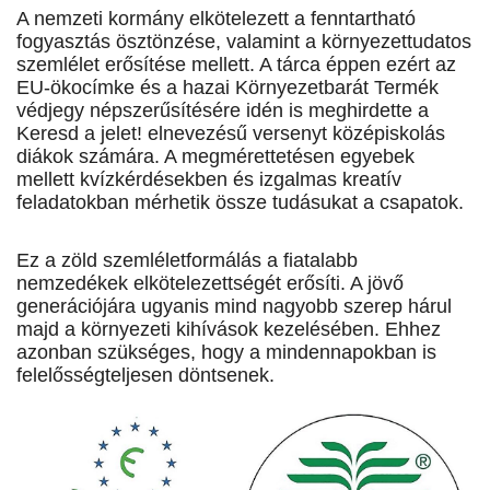
A nemzeti kormány elkötelezett a fenntartható
fogyasztás ösztönzése, valamint a környezettudatos
szemlélet erősítése mellett. A tárca éppen ezért az
EU-ökocímke és a hazai Környezetbarát Termék
védjegy népszerűsítésére idén is meghirdette a
Keresd a jelet! elnevezésű versenyt középiskolás
diákok számára. A megmérettetésen egyebek
mellett kvízkérdésekben és izgalmas kreatív
feladatokban mérhetik össze tudásukat a csapatok.
Ez a zöld szemléletformálás a fiatalabb
nemzedékek elkötelezettségét erősíti. A jövő
generációjára ugyanis mind nagyobb szerep hárul
majd a környezeti kihívások kezelésében. Ehhez
azonban szükséges, hogy a mindennapokban is
felelősségteljesen döntsenek.