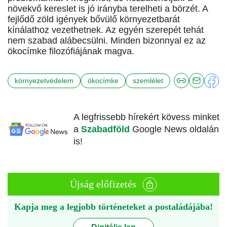
növekvő kereslet is jó irányba terelheti a börzét. A
fejlődő zöld igények bővülő környezetbarát
kínálathoz vezethetnek. Az egyén szerepét tehát
nem szabad alábecsülni. Minden bizonnyal ez az
ökocímke filozófiájának magva.
környezetvédelem
ökocímke
szemlélet
A legfrissebb hírekért kövess minket
a
Szabadföld
Google News oldalán
is!
Újság előfizetés
Kapja meg a legjobb történeteket a postaládájába!