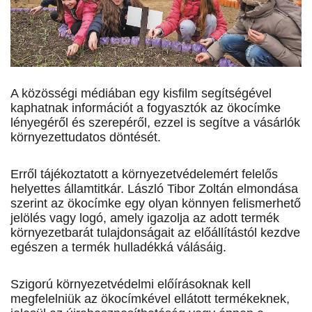
A közösségi médiában egy kisfilm segítségével
kaphatnak információt a fogyasztók az ökocímke
lényegéről és szerepéről, ezzel is segítve a vásárlók
környezettudatos döntését.
Erről tájékoztatott a környezetvédelemért felelős
helyettes államtitkár. László Tibor Zoltán elmondása
szerint az ökocímke egy olyan könnyen felismerhető
jelölés vagy logó, amely igazolja az adott termék
környezetbarát tulajdonságait az előállítástól kezdve
egészen a termék hulladékká válásáig.
Szigorú környezetvédelmi előírásoknak kell
megfelelniük az ökocímkével ellátott termékeknek,