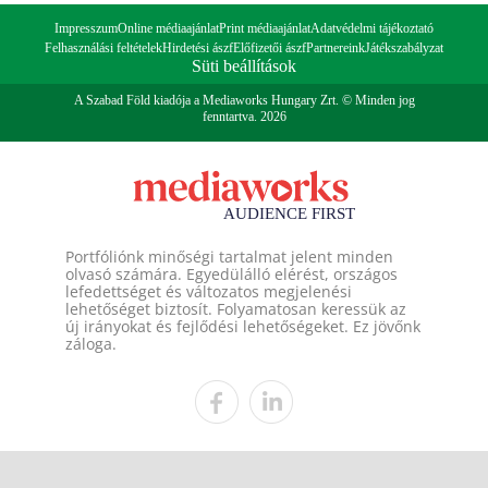
Impresszum
Online médiaajánlat
Print médiaajánlat
Adatvédelmi tájékoztató
Felhasználási feltételek
Hirdetési ászf
Előfizetői ászf
Partnereink
Játékszabályzat
Süti beállítások
A Szabad Föld kiadója a Mediaworks Hungary Zrt. © Minden jog
fenntartva. 2026
Portfóliónk minőségi tartalmat jelent minden
olvasó számára. Egyedülálló elérést, országos
lefedettséget és változatos megjelenési
lehetőséget biztosít. Folyamatosan keressük az
új irányokat és fejlődési lehetőségeket. Ez jövőnk
záloga.