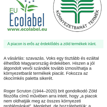
A piacon is erős az érdeklődés a zöld termékek iránt.
A vá­sárlás: szavazás. Voks egy tisztább és ezáltal
élhetőbb Magyarország érdekében. Hiszen a jól
átgondolt vevői szándék tovább izmosíthatja a
környezetbarát termékek piacát. Fokozza az
ökocímkés paletta sikerét.
Roger Scruton (1944–2020) brit gondolkodó Zöld
filozófia című művében arra intett, hogy „a piacok
nem oldhatják meg az összes környezeti
problémánkat”. Meglehet, de hozzátehetjük: a