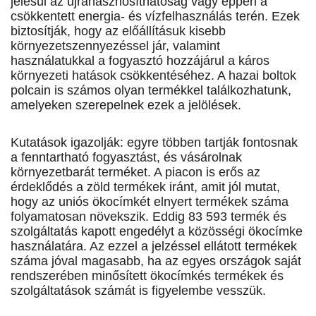
jelesül az újrahasznosíthatóság vagy éppen a
csökkentett energia- és vízfelhasználás terén. Ezek
biztosítják, hogy az előállításuk kisebb
környezetszennyezéssel jár, valamint
használatukkal a fogyasztó hozzájárul a káros
környezeti hatások csökkentéséhez. A hazai boltok
polcain is számos olyan termékkel találkozhatunk,
amelyeken szerepelnek ezek a jelölések.
Kutatások igazolják: egyre többen tartják fontosnak
a fenntartható fogyasztást, és vásárolnak
környezetbarát terméket. A piacon is erős az
érdeklődés a zöld termékek iránt, amit jól mutat,
hogy az uniós ökocímkét elnyert termékek száma
folyamatosan növekszik. Eddig 83 593 termék és
szolgáltatás kapott engedélyt a közösségi ökocímke
használatára. Az ezzel a jelzéssel ellátott termékek
száma jóval magasabb, ha az egyes országok saját
rendszerében minősített ökocímkés termékek és
szolgáltatások számát is figyelembe vesszük.