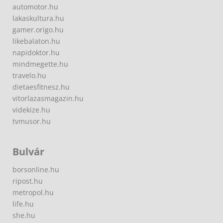
automotor.hu
lakaskultura.hu
gamer.origo.hu
likebalaton.hu
napidoktor.hu
mindmegette.hu
travelo.hu
dietaesfitnesz.hu
vitorlazasmagazin.hu
videkize.hu
tvmusor.hu
Bulvár
borsonline.hu
ripost.hu
metropol.hu
life.hu
she.hu