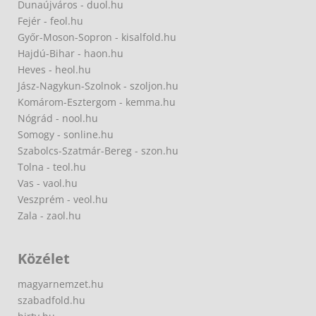
Dunaújváros - duol.hu
Fejér - feol.hu
Győr-Moson-Sopron - kisalfold.hu
Hajdú-Bihar - haon.hu
Heves - heol.hu
Jász-Nagykun-Szolnok - szoljon.hu
Komárom-Esztergom - kemma.hu
Nógrád - nool.hu
Somogy - sonline.hu
Szabolcs-Szatmár-Bereg - szon.hu
Tolna - teol.hu
Vas - vaol.hu
Veszprém - veol.hu
Zala - zaol.hu
Közélet
magyarnemzet.hu
szabadfold.hu