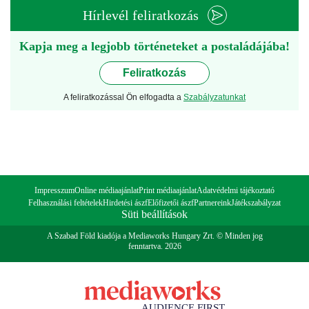
Hírlevél feliratkozás
Kapja meg a legjobb történeteket a postaládájába!
Feliratkozás
A feliratkozással Ön elfogadta a
Szabályzatunkat
Impresszum
Online médiaajánlat
Print médiaajánlat
Adatvédelmi tájékoztató
Felhasználási feltételek
Hirdetési ászf
Előfizetői ászf
Partnereink
Játékszabályzat
Süti beállítások
A Szabad Föld kiadója a Mediaworks Hungary Zrt. © Minden jog
fenntartva. 2026