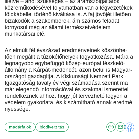
illetve – ahol szükséges – az áramszolgáltatók
közreműködésével folyamatban van a légvezetékek
földkábellel történő kiváltása is. A faj jövőjét illetően
bizakodók a szakemberek, ám számos feladat
tornyosul még az állami természetvédelem
munkatársai elé.
Az elmúlt fél évszázad eredményeinek köszön­he­
tően megállt a túzokélőhelyek fogyatkozása. Mára a
legnagyobb egybefüggő közép-európai fészke­lő­
állomány a Kárpát-medencét, azon belül is Magyar­
országot gazdagítja. A Kiskunsági Nemzeti Park ­
Igazgatóság tavaly év végi számadása szerint ma
már elegendő információval és szakmai ismerettel
ren­delkeznek ahhoz, hogy jól tervezhető legyen a
vé­delem gyakorlata, és kiszámítható annak eredmé­
nyessége.
madárfajok
biodiverzitás