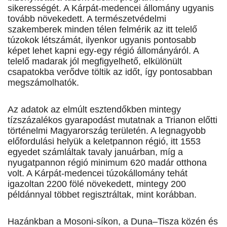
sikerességét. A Kárpát-medencei állomány ugyanis
tovább növekedett. A természetvédelmi
szakemberek minden télen felmérik az itt telelő
túzokok létszámát, ilyenkor ugyanis pontosabb
képet lehet kapni egy-egy régió állományáról. A
telelő madarak jól megfigyelhető, elkülönült
csapatokba verődve töltik az időt, így pontosabban
megszámolhatók.
Az adatok az elmúlt esztendőkben mintegy
tízszázalékos gyarapodást mutatnak a Trianon előtti
történelmi Magyarország területén. A legnagyobb
előfordulási helyük a keletpannon régió, itt 1553
egyedet számláltak tavaly januárban, míg a
nyugatpannon régió minimum 620 madár otthona
volt. A Kárpát-medencei túzokállomány tehát
igazoltan 2200 fölé növekedett, mintegy 200
példánnyal többet regisztráltak, mint korábban.
Hazánkban a Mosoni-síkon, a Duna–Tisza közén és