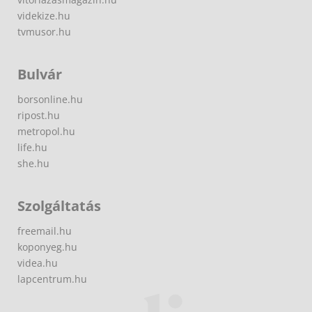
videkize.hu
tvmusor.hu
Bulvár
borsonline.hu
ripost.hu
metropol.hu
life.hu
she.hu
Szolgáltatás
freemail.hu
koponyeg.hu
videa.hu
lapcentrum.hu