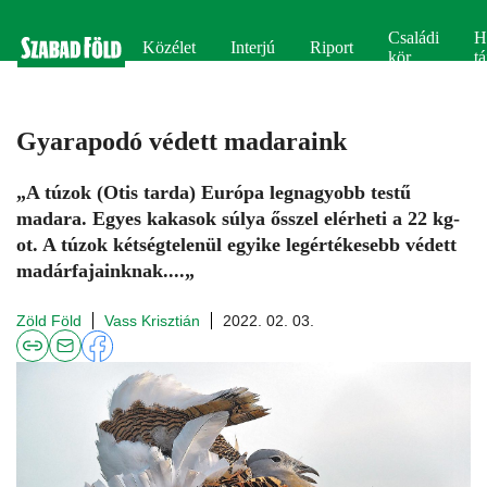
Családi
H
Közélet
Interjú
Riport
kör
tá
Gyarapodó védett madaraink
„A túzok (Otis tarda) Európa legnagyobb testű
madara. Egyes kakasok súlya ősszel elérheti a 22 kg-
ot. A tú­zok kétségtelenül egyike legértékesebb védett
madárfajainknak....„
Zöld Föld
Vass Krisztián
2022. 02. 03.