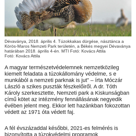
Dévaványa, 2018. április 4. Túzokkakas dürgése, násztánca a
Körös-Maros Nemzeti Park területén, a Békés megyei Dévaványa
határában 2018. április 4-én. MTI Fotó: Kovács Attila
Fotó: Kovács Attila
A magyar természetvédelemnek nemzetközileg
kiemelt feladata a túzokállomány védelme, s e
munkából a nemzeti parknak is jut” – írta Móczár
László a szikes puszták fészkelőiről. A dr. Tóth
Károly szerkesztette, Nemzeti park a Kiskunságban
című kötet az intézmény fennállásának negyedik
évében jelent meg. Ekkor lett hazánkban fokozottan
védett az 1971 óta védett faj.
A fél évszázaddal későbbi, 2021-es felmérés is
bizonyította a túzokvédelmi programok