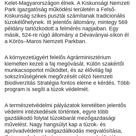
Kelet-Magyarországon élnek. A Kiskunsági Nemzeti
Park Igazgatóság működési területén a Felső-
Kiskunság szikes pusztái számítanak tradicionális
túzokélőhelynek. Itt jelentős állomány, mintegy 569
példány tartózkodott a felmérés napjaiban. Egy
másik, 524-re rúgó állomány a Dévaványai-síkon él
a Körös–Maros Nemzeti Parkban.
A környezetügyért felelős Agrárminisztérium
kiemelten kezeli a faj megóvását. Külön szakértői
munkacsoportot működtet, és az élővilág faji
sokszínűségének megőrzését célzó Nemzeti
Biodiverzitás Stratégia fontos eleme e kérdés. Több
program is segíti a túzok védelmét.
A természetvédelmi pályázatok keretében jelentős
védelmi intézkedések történtek, egyre több
gazdálkodó folytat túzokbarát mezőgazdasági
művelést. Nagy hangsúlyt kap a túzok- és
apróvadvédelmi vadgazdálkodás megvalósítása,