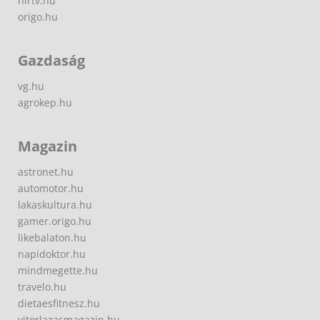
hirtv.hu
origo.hu
Gazdaság
vg.hu
agrokep.hu
Magazin
astronet.hu
automotor.hu
lakaskultura.hu
gamer.origo.hu
likebalaton.hu
napidoktor.hu
mindmegette.hu
travelo.hu
dietaesfitnesz.hu
vitorlazasmagazin.hu