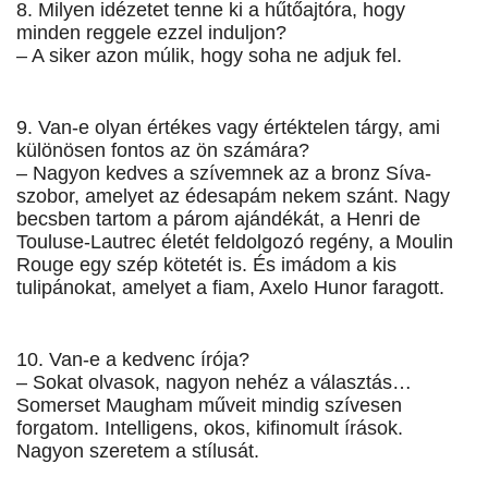
8. Milyen idézetet tenne ki a hűtőajtóra, hogy
minden reggele ezzel induljon?
– A siker azon múlik, hogy soha ne adjuk fel.
9. Van-e olyan értékes vagy értéktelen tárgy, ami
különösen fontos az ön számára?
– Nagyon kedves a szívemnek az a bronz Síva-
szobor, amelyet az édesapám nekem szánt. Nagy
becsben tartom a párom ajándékát, a Henri de
Touluse-Lautrec életét feldolgozó regény, a Moulin
Rouge egy szép kötetét is. És imádom a kis
tulipánokat, amelyet a fiam, Axelo Hunor faragott.
10. Van-e a kedvenc írója?
– Sokat olvasok, nagyon nehéz a választás…
Somerset Maugham műveit mindig szívesen
forgatom. Intelligens, okos, kifinomult írások.
Nagyon szeretem a stílusát.