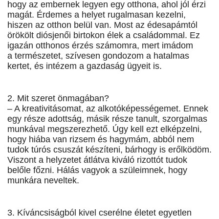
hogy az embernek legyen egy otthona, ahol jól érzi
magát. Érdemes a helyet rugalmasan kezelni,
hiszen az otthon belül van. Most az édesapámtól
örökölt diósjenői birtokon élek a családommal. Ez
igazán otthonos érzés számomra, mert imádom
a természetet, szívesen gondozom a hatalmas
kertet, és intézem a gazdaság ügyeit is.
2. Mit szeret önmagában?
– A kreativitásomat, az alkotóképességemet. Ennek
egy része adottság, másik része tanult, szorgalmas
munkával megszerezhető. Úgy kell ezt elképzelni,
hogy hiába van rizsem és hagymám, abból nem
tudok túrós csuszát készíteni, bárhogy is erőlködöm.
Viszont a helyzetet átlátva kiváló rizottót tudok
belőle főzni. Hálás vagyok a szüleimnek, hogy
munkára neveltek.
3. Kíváncsiságból kivel cserélne életet egyetlen