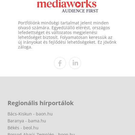
Portfóliónk minőségi tartalmat jelent minden
olvasó számára. Egyedülálló elérést, országos
lefedettséget és változatos megjelenési
lehetőséget biztosít. Folyamatosan keressük az
új irányokat és fejlődési lehetőségeket. Ez jövőnk
záloga.
Regionális hírportálok
Bács-Kiskun - baon.hu
Baranya - bama.hu
Békés - beol.hu
Borsod-Abaúj-Zemplén - boon.hu