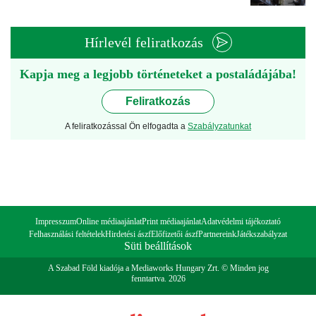
Hírlevél feliratkozás
Kapja meg a legjobb történeteket a postaládájába!
Feliratkozás
A feliratkozással Ön elfogadta a
Szabályzatunkat
Impresszum
Online médiaajánlat
Print médiaajánlat
Adatvédelmi tájékoztató
Felhasználási feltételek
Hirdetési ászf
Előfizetői ászf
Partnereink
Játékszabályzat
Süti beállítások
A Szabad Föld kiadója a Mediaworks Hungary Zrt. © Minden jog
fenntartva. 2026