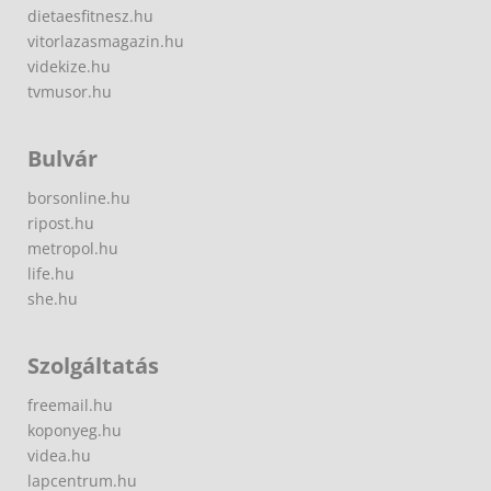
dietaesfitnesz.hu
vitorlazasmagazin.hu
videkize.hu
tvmusor.hu
Bulvár
borsonline.hu
ripost.hu
metropol.hu
life.hu
she.hu
Szolgáltatás
freemail.hu
koponyeg.hu
videa.hu
lapcentrum.hu