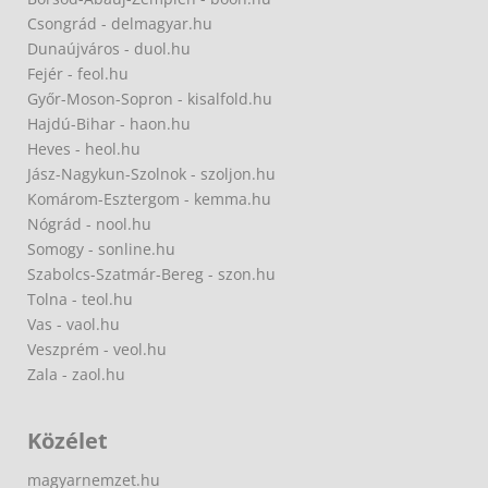
Csongrád - delmagyar.hu
Dunaújváros - duol.hu
Fejér - feol.hu
Győr-Moson-Sopron - kisalfold.hu
Hajdú-Bihar - haon.hu
Heves - heol.hu
Jász-Nagykun-Szolnok - szoljon.hu
Komárom-Esztergom - kemma.hu
Nógrád - nool.hu
Somogy - sonline.hu
Szabolcs-Szatmár-Bereg - szon.hu
Tolna - teol.hu
Vas - vaol.hu
Veszprém - veol.hu
Zala - zaol.hu
Közélet
magyarnemzet.hu