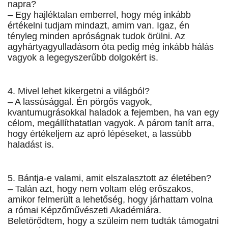
napra?
– Egy hajléktalan emberrel, hogy még inkább
értékelni tudjam mindazt, amim van. Igaz, én
tényleg minden apró­ságnak tudok örülni. Az
agyhártya­gyulladásom óta pedig még inkább ­hálás
vagyok a legegyszerűbb dolgokért is.
4. Mivel lehet kikergetni a világból?
– A lassúsággal. Én pörgős vagyok,
kvantumugrásokkal haladok a fejemben, ha van egy
célom, megállíthatatlan vagyok. A párom tanít arra,
hogy értékeljem az apró lépéseket, a lassúbb
haladást is.
5. Bántja-e valami, amit elszalasztott az életében?
– Talán azt, hogy nem voltam elég erőszakos,
amikor felmerült a lehetőség, hogy járhattam volna
a római Képzőművészeti Akadémiára.
Beletörődtem, hogy a szüleim nem tudták támogatni