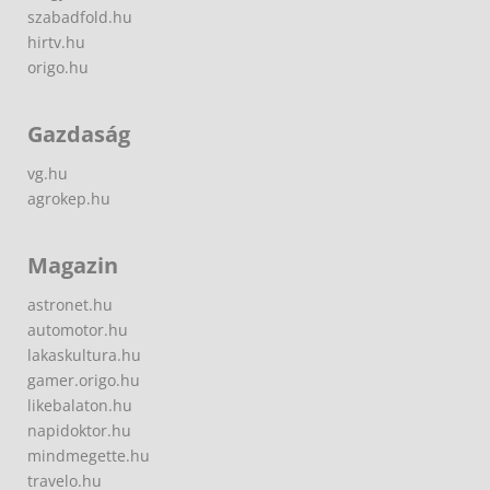
szabadfold.hu
hirtv.hu
origo.hu
Gazdaság
vg.hu
agrokep.hu
Magazin
astronet.hu
automotor.hu
lakaskultura.hu
gamer.origo.hu
likebalaton.hu
napidoktor.hu
mindmegette.hu
travelo.hu