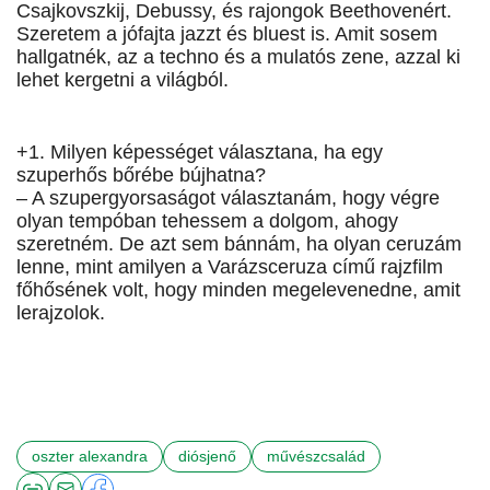
Csajkovszkij, Debussy, és rajongok Beethovenért.
Szeretem a jófajta jazzt és bluest is. Amit sosem
hallgatnék, az a techno és a mulatós ze­­ne, azzal ki
lehet kergetni a világból.
+1. Milyen képességet választana, ha egy
szuperhős bőrébe bújhatna?
– A szupergyorsaságot választanám, hogy végre
olyan tempóban tehessem a dolgom, ahogy
szeretném. De azt sem bánnám, ha olyan ceruzám
lenne, mint amilyen a Varázsceruza című rajzfilm
főhősének volt, hogy minden megelevenedne, amit
lerajzolok.
oszter alexandra
diósjenő
művészcsalád