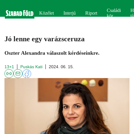
Családi
H
Közélet
Interjú
Riport
kör
tá
Jó lenne egy varázsceruza
Oszter Alexandra válaszolt kérdéseinkre.
13+1
Puskás Kati
2024. 06. 15.