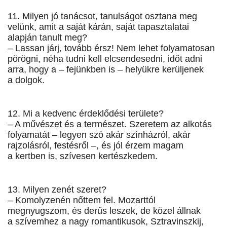
11. Milyen jó tanácsot, tanulságot osztana meg
velünk, amit a saját kárán, saját tapasztalatai
alapján tanult meg?
– Lassan járj, tovább érsz! Nem lehet folyamatosan
pörögni, néha tudni kell elcsendesedni, időt adni
arra, hogy a – fejünkben is – helyükre kerüljenek
a dol­­gok.
12. Mi a kedvenc érdeklődési területe?
– A művészet és a természet. Szeretem az alkotás
folyamatát – legyen szó akár színházról, akár
rajzolásról, festésről –, és jól érzem magam
a kertben is, szívesen kertészkedem.
13. Milyen zenét szeret?
– Komolyzenén nőttem fel. Mozarttól
megnyugszom, és derűs leszek, de közel állnak
a szívemhez a nagy romantikusok, Sztravinszkij,