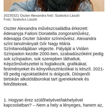
20230321 Oszter Alexandra fotó: Szabolcs László
Fotó: Szabolcs László
Oszter Alexandra művészcsaládba érkezett:
édesanyja Failoni Donatella zongoraművész,
édesapja Oszter Sándor színművész. Alexandra
színi tanulmányait Gór Nagy Mária
Színitanodájában végezte. Pályáját a Vidám
Színpadon kezdte 2000-ben, szabadúszóként pedig
sok színpadon, sok szerepben láthattuk.
Képzőművészettel is foglalkozik, grafikákat,
festményeket és könyvillusztrációkat is készít. 2021-
től pedig rajzoktatóként is dolgozik. Diósjenői
birtokán alkotótáborokat tart gyerekeknek és
felnőtteknek.
1. Hogyan érez szülőhelyével/lakhelyével
kapcsolatban? – Nem a hely a lényeges, hanem az,