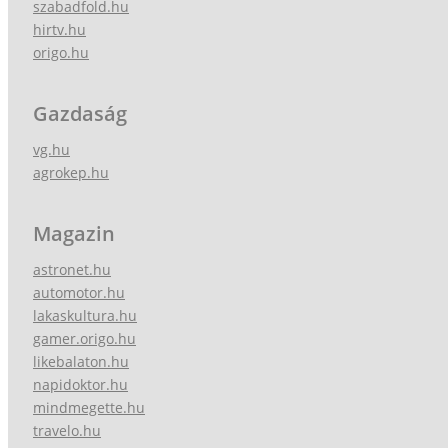
szabadfold.hu
hirtv.hu
origo.hu
Gazdaság
vg.hu
agrokep.hu
Magazin
astronet.hu
automotor.hu
lakaskultura.hu
gamer.origo.hu
likebalaton.hu
napidoktor.hu
mindmegette.hu
travelo.hu