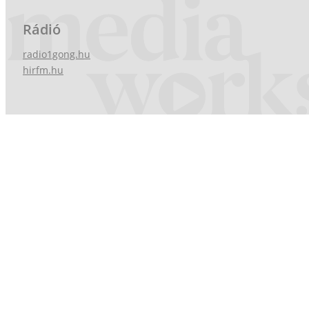
Rádió
radio1gong.hu
hirfm.hu