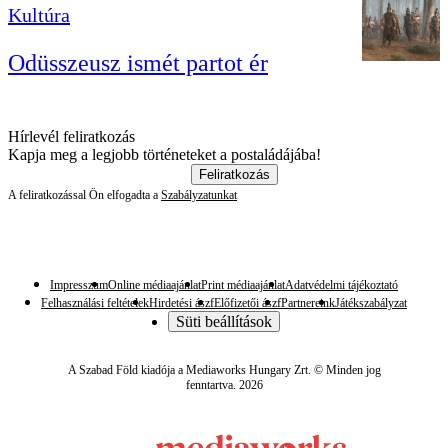
Kultúra
Odüsszeusz ismét partot ér
Hírlevél feliratkozás
Kapja meg a legjobb történeteket a postaládájába!
Feliratkozás
A feliratkozással Ön elfogadta a
Szabályzatunkat
Impresszum
Online médiaajánlat
Print médiaajánlat
Adatvédelmi tájékoztató
Felhasználási feltételek
Hirdetési ászf
Előfizetői ászf
Partnereink
Játékszabályzat
Süti beállítások
A Szabad Föld kiadója a Mediaworks Hungary Zrt. © Minden jog
fenntartva. 2026