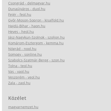
Csongrád - delmagyar.hu
Dunaújváros - duol.hu
Fejér - feol.hu
Győr-Moson-Sopron - kisalfold.hu
Hajdú-Bihar - haon.hu
Heves - heol.hu
Jász-Nagykun-Szolnok - szoljon.hu
Komárom-Esztergom - kemma.hu
Nógrád - nool.hu
Somogy - sonline.hu
Szabolcs-Szatmár-Bereg - szon.hu
Tolna - teol.hu
Vas - vaol.hu
Veszprém - veol.hu
Zala - zaol.hu
Közélet
magyarnemzet.hu