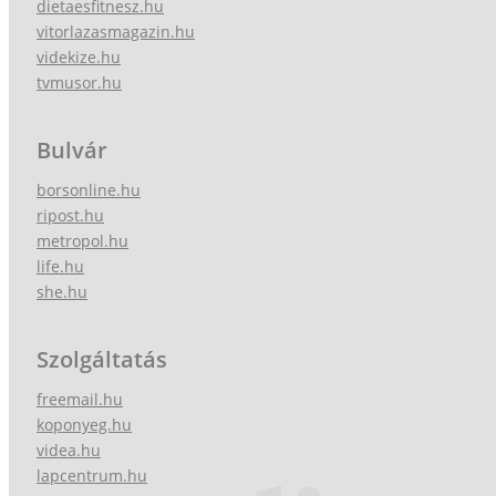
dietaesfitnesz.hu
vitorlazasmagazin.hu
videkize.hu
tvmusor.hu
Bulvár
borsonline.hu
ripost.hu
metropol.hu
life.hu
she.hu
Szolgáltatás
freemail.hu
koponyeg.hu
videa.hu
lapcentrum.hu