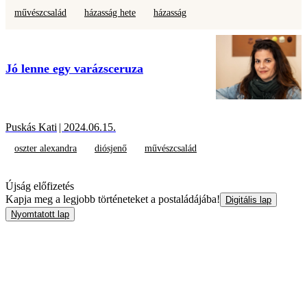
művészcsalád
házasság hete
házasság
Jó lenne egy varázsceruza
Puskás Kati
| 2024.06.15.
oszter alexandra
diósjenő
művészcsalád
Újság előfizetés
Kapja meg a legjobb történeteket a postaládájába!
Digitális lap
Nyomtatott lap