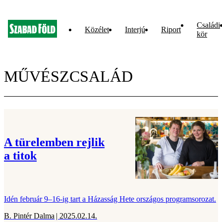
Családi
Közélet
Interjú
Riport
kör
MŰVÉSZCSALÁD
A türelemben rejlik
a titok
Idén február 9–16-ig tart a Házasság Hete országos programsorozat.
B. Pintér Dalma
| 2025.02.14.