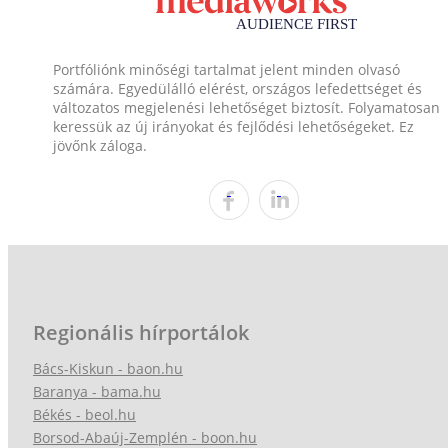
Portfóliónk minőségi tartalmat jelent minden olvasó
számára. Egyedülálló elérést, országos lefedettséget és
változatos megjelenési lehetőséget biztosít. Folyamatosan
keressük az új irányokat és fejlődési lehetőségeket. Ez
jövőnk záloga.
Regionális hírportálok
Bács-Kiskun - baon.hu
Baranya - bama.hu
Békés - beol.hu
Borsod-Abaúj-Zemplén - boon.hu