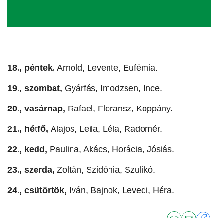
18., péntek,
Arnold, Levente, Eufémia.
19., szombat,
Gyárfás, Imodzsen, Ince.
20., vasárnap,
Rafael, Floransz, Koppány.
21., hétfő,
Alajos, Leila, Léla, Radomér.
22., kedd,
Paulina, Akács, Horácia, Jósiás.
23., szerda,
Zoltán, Szidónia, Szulikó.
24., csütörtök,
Iván, Bajnok, Levedi, Héra.