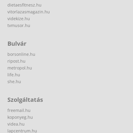
dietaesfitnesz.hu
vitorlazasmagazin.hu
videkize.hu
tvmusor.hu
Bulvár
borsonline.hu
ripost.hu
metropol.hu
life.hu
she.hu
Szolgáltatás
freemail.hu
koponyeg.hu
videa.hu
lapcentrum.hu