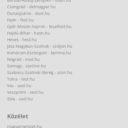
Borsod-Abaúj-Zemplén - boon.hu
Csongrád - delmagyar.hu
Dunaújváros - duol.hu
Fejér - feol.hu
Győr-Moson-Sopron - kisalfold.hu
Hajdú-Bihar - haon.hu
Heves - heol.hu
Jász-Nagykun-Szolnok - szoljon.hu
Komárom-Esztergom - kemma.hu
Nógrád - nool.hu
Somogy - sonline.hu
Szabolcs-Szatmár-Bereg - szon.hu
Tolna - teol.hu
Vas - vaol.hu
Veszprém - veol.hu
Zala - zaol.hu
Közélet
magyarnemzet.hu