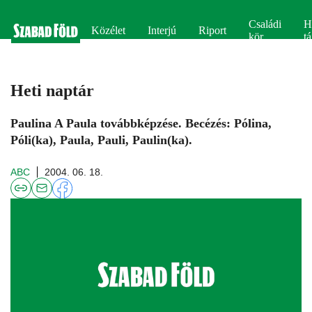
Családi
H
Közélet
Interjú
Riport
kör
tá
Heti naptár
Paulina A Paula továbbképzése. Becézés: Pólina,
Póli(ka), Paula, Pauli, Paulin(ka).
ABC
2004. 06. 18.