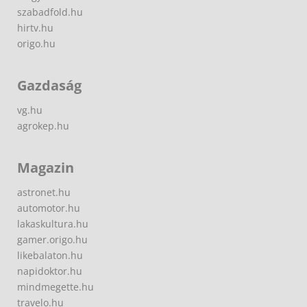
szabadfold.hu
hirtv.hu
origo.hu
Gazdaság
vg.hu
agrokep.hu
Magazin
astronet.hu
automotor.hu
lakaskultura.hu
gamer.origo.hu
likebalaton.hu
napidoktor.hu
mindmegette.hu
travelo.hu