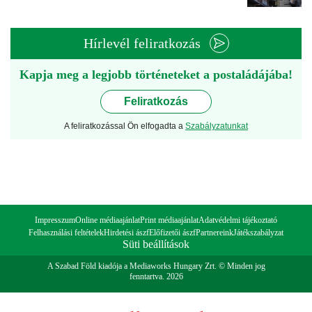
Hírlevél feliratkozás
Kapja meg a legjobb történeteket a postaládájába!
Feliratkozás
A feliratkozással Ön elfogadta a
Szabályzatunkat
Impresszum
Online médiaajánlat
Print médiaajánlat
Adatvédelmi tájékoztató
Felhasználási feltételek
Hirdetési ászf
Előfizetői ászf
Partnereink
Játékszabályzat
Süti beállítások
A Szabad Föld kiadója a Mediaworks Hungary Zrt. © Minden jog
fenntartva. 2026