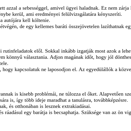
tt azzal a sebességgel, amivel ügyei haladnak. Ez nem zárja 
énybe kerül, ami eredményei felülvizsgálatára kényszeríti.
 autójára kell költenie.
tvégén, de egy kellemes baráti összejövetelen lazíthatnak egy
tinfeladatok elől. Sokkal inkább izgatják most azok a lehet
nem könnyű választania. Adjon magának időt, hogy jól dönthe
ele.
 hogy kapcsolatuk ne laposodjon el. Az egyedülállók a közve
vannak is kisebb problémái, ne túlozza el őket. Alapvetően sz
ára is, így több ideje maradhat a tanulásra, továbbképzésre.
nak, és otthonában is lesznek extrakiadásai.
 ráadásul egy barátja is becsaphatja. Szüksége van az ön vig