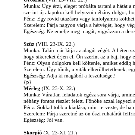
Munka: Úgy érzi, eleget próbálta tartani a hátát a 
szerint új alapokra kell helyezni néhány dolgot, h
Pénz: Egy rövid utazásra vagy tanfolyamra költhet
Szerelem: Párja nagyon várja a hétvégét, hogy végr
Egészség: Ne emelje meg magát, vigyázzon a dere
Szűz
(VIII. 23-IX. 22.)
Munka: Talán már látja az alagút végét. A héten s
hogy sikereket érjen el. Ön szerint az a baj, hogy
Pénz: Olyan dolgokra kell költenie, amiket eddig h
Szerelem: Úgy tűnik, a viták elkerülhetetlenek, eg
Egészség: Adja ki magából a feszültséget!
{p}
Mérleg
(IX. 23-X. 22.)
Munka: Váratlan feladatok egész sora várja, aminek
néhány fontos részlet felett. Főnöke azzal legyezi
Pénz: Sokkal több a kiadása, mint tervezte, de ham
Szerelem: Párja szeretné az ön őszi ruhatárát felfri
Egészség: Jól van.
Skorpió
(X. 23-XI. 21.)