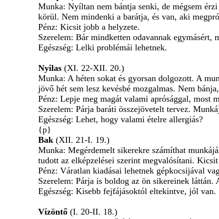
Munka: Nyíltan nem bántja senki, de mégsem érzi j
körül. Nem mindenki a barátja, és van, aki megpró
Pénz: Kicsit jobb a helyzete.
Szerelem: Bár mindketten odavannak egymásért, mo
Egészség: Lelki problémái lehetnek.
Nyilas
(XI. 22-XII. 20.)
Munka: A héten sokat és gyorsan dolgozott. A munk
jövő hét sem lesz kevésbé mozgalmas. Nem bánja, h
Pénz: Lepje meg magát valami aprósággal, most m
Szerelem: Párja baráti összejövetelt tervez. Munkáj
Egészség: Lehet, hogy valami ételre allergiás?
{p}
Bak
(XII. 21-I. 19.)
Munka: Megérdemelt sikerekre számíthat munkájáb
tudott az elképzelései szerint megvalósítani. Kics
Pénz: Váratlan kiadásai lehetnek gépkocsijával va
Szerelem: Párja is boldog az ön sikereinek láttán
Egészség: Kisebb fejfájásoktól eltekintve, jól van.
Vízöntő
(I. 20-II. 18.)