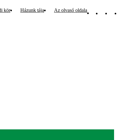
di kör
Házunk tája
Az olvasó oldala