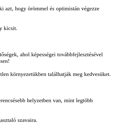
ki azt, hogy örömmel és optimistán végezze
 kicsit.
őségek, ahol képességei továbbfejlesztésével
ssen!
tlen környezetükben találhatják meg kedvesüket.
erencsésebb helyzetben van, mint legtöbb
asztaló szavaira.