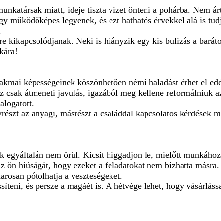
munkatársak miatt, ideje tiszta vizet önteni a pohárba. Nem ár
ogy működőképes legyenek, és ezt hathatós érvekkel alá is tud
.
e kikapcsolódjanak. Neki is hiányzik egy kis bulizás a barát
kára!
zakmai képességeinek köszönhetően némi haladást érhet el eddi
 ez csak átmeneti javulás, igazából meg kellene reformálniuk 
alogatott.
yrészt az anyagi, másrészt a családdal kapcsolatos kérdések mi
 egyáltalán nem örül. Kicsit higgadjon le, mielőtt munkához l
 az ön hiúságát, hogy ezeket a feladatokat nem bízhatta másra.
arosan pótolhatja a veszteségeket.
ssíteni, és persze a magáét is. A hétvége lehet, hogy vásárlássa