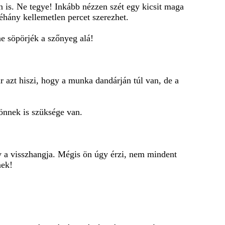
 is. Ne tegye! Inkább nézzen szét egy kicsit maga
éhány kellemetlen percet szerezhet.
e söpörjék a szőnyeg alá!
 azt hiszi, hogy a munka dandárján túl van, de a
 önnek is szüksége van.
 a visszhangja. Mégis ön úgy érzi, nem mindent
nek!