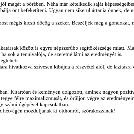
ól magát a bőrében. Néha már kételkedik saját képességeiben
bálja önt befeketíteni. Ugyan nem sikerül ártania önnek, de n
st mégis kicsit döcög a szekér. Beszéljék meg a gondokat, n
atársak között is egyre népszerűbb segítőkészsége miatt. Már
a sok a tennivalója, de szeretné látni az eredményét is.
egteheti.
ára hivatkozva szívesen kibújna a részvétel alól, de lazításra
an. Kitartóan és keményen dolgozott, aminek nagyon pozitív
it tegye félre maximalizmusát, és örüljön végre az eredményei
gy számítógépével kapcsolatban.
. A hétvégén mozduljanak ki otthonról, szórakozzanak!