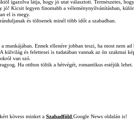
ől igazolva látja, hogy jó utat választott. Természetes, hogy
ány jó! Kicsit legyen finomabb a véleménynyilvánításban, kül
an el is megy.
ánduljanak és töltsenek minél több időt a szabadban.
e a munkájában. Ennek ellenére jobban teszi, ha most nem ad
külvilág és felettesei is tudatában vannak az ön szakmai képe
okról van szó.
ragyog. Ha otthon töltik a hétvégét, romantikus estéjük lehet.
ekért kövess minket a
Szabadföld
Google News oldalán is!