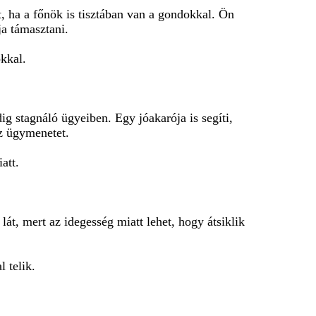
t, ha a főnök is tisztában van a gondokkal. Ön
ja támasztani.
okkal.
g stagnáló ügyeiben. Egy jóakarója is segíti,
az ügymenetet.
att.
át, mert az idegesség miatt lehet, hogy átsiklik
l telik.