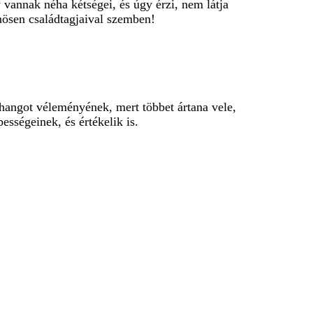
 vannak néha kétségei, és úgy érzi, nem látja
önösen családtagjaival szemben!
 hangot véleményének, mert többet ártana vele,
sségeinek, és értékelik is.