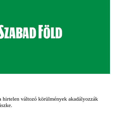
a hirtelen változó körülmények akadályozzák
üszke.