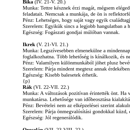
Bika
(IV. 21-V. 20.)
Munka: Tettre késznek érzi magát, mégsem elégede
feladatait. Nemcsak a munkája, de ön is reflektorf
Pénz: Lehetséges, hogy saját vagy egyik családtagja
Szerelem: Egyikük sincs a legjobb hangulatban a hé
Egészség: Fogászati gondjai múlóban vannak.
Ikrek
(V. 21-VI. 21.)
Munka: Legszívesebben elmenekülne a mindennapi ru
foglalkozhatna. Több lehetőség is kínálkozik, és 
Pénz: Valamilyen különmunkából jöhet plusz bevét
Szerelem: Párja mindent megtesz annak érdekében,
Egészség: Kisebb balesetek érhetik.
{p}
Rák
(VI. 22-VII. 22.)
Munka: A változások pozitívan érintették önt. Ha 
munkatársa. Lehetősége van időbeosztása kialakítás
Pénz: Bevételei nem az elképzelései szerint alakul
Szerelem: Párja önmegvalósítási gondokkal küzd, és
Egészség: Jól regenerálódik.
Oroszlán
(VII. 23-VIII. 22.)