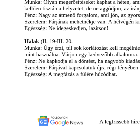
Munka: Olyan megerősítéseket kaphat a héten, amikt
kellően tisztán a helyzetet, de ne aggódjon, az ir
Pénz: Nagy az átmenő forgalom, ami jön, az gyors
Szerelem: Párjának mehetnékje van. A hétvégén kir
Egészség: Ne idegeskedjen, lazítson!
Halak
(II. 19-III. 20.
Munka: Úgy érzi, túl sok korlátozást kell megélni
mint használna. Várjon egy kedvezőbb alkalomra. A 
Pénz: Ne kapkodja el a döntést, ha nagyobb kiadás
Szerelem: Párjával kapcsolatuk újra régi fényében 
Egészség: A megfázás a fülére húzódhat.
A legfrissebb hír