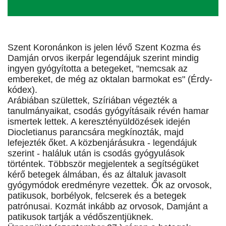
Szent Koronánkon is jelen lévő Szent Kozma és
Damján orvos ikerpár legendájuk szerint mindig
ingyen gyógyította a betegeket, "nemcsak az
embereket, de még az oktalan barmokat es" (Érdy-
kódex).
Arábiában születtek, Szíriában végezték a
tanulmányaikat, csodás gyógyításaik révén hamar
ismertek lettek. A keresztényüldözések idején
Diocletianus parancsára megkínozták, majd
lefejezték őket. A közbenjárásukra - legendájuk
szerint - haláluk után is csodás gyógyulások
történtek. Többször megjelentek a segítségüket
kérő betegek álmában, és az általuk javasolt
gyógymódok eredményre vezettek. Ők az orvosok,
patikusok, borbélyok, felcserek és a betegek
patrónusai. Kozmát inkább az orvosok, Damjánt a
patikusok tartják a védőszentjüknek.