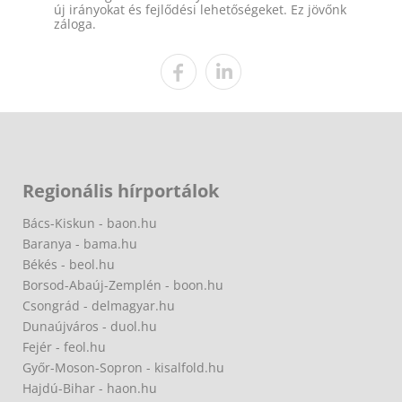
új irányokat és fejlődési lehetőségeket. Ez jövőnk
záloga.
Regionális hírportálok
Bács-Kiskun - baon.hu
Baranya - bama.hu
Békés - beol.hu
Borsod-Abaúj-Zemplén - boon.hu
Csongrád - delmagyar.hu
Dunaújváros - duol.hu
Fejér - feol.hu
Győr-Moson-Sopron - kisalfold.hu
Hajdú-Bihar - haon.hu