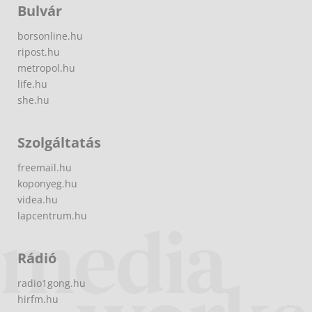
Bulvár
borsonline.hu
ripost.hu
metropol.hu
life.hu
she.hu
Szolgáltatás
freemail.hu
koponyeg.hu
videa.hu
lapcentrum.hu
Rádió
radio1gong.hu
hirfm.hu