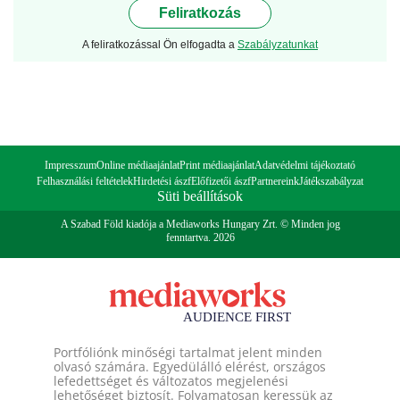
Feliratkozás
A feliratkozással Ön elfogadta a
Szabályzatunkat
Impresszum
Online médiaajánlat
Print médiaajánlat
Adatvédelmi tájékoztató
Felhasználási feltételek
Hirdetési ászf
Előfizetői ászf
Partnereink
Játékszabályzat
Süti beállítások
A Szabad Föld kiadója a Mediaworks Hungary Zrt. © Minden jog
fenntartva. 2026
Portfóliónk minőségi tartalmat jelent minden
olvasó számára. Egyedülálló elérést, országos
lefedettséget és változatos megjelenési
lehetőséget biztosít. Folyamatosan keressük az