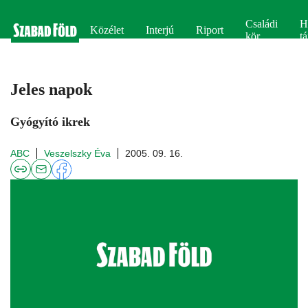
Családi
H
Közélet
Interjú
Riport
kör
tá
Jeles napok
Gyógyító ikrek
ABC
Veszelszky Éva
2005. 09. 16.