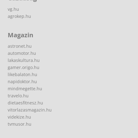
vg.hu
agrokep.hu
Magazin
astronet.hu
automotor.hu
lakaskultura.hu
gamer.origo.hu
likebalaton.hu
napidoktor.hu
mindmegette.hu
travelo.hu
dietaesfitnesz.hu
vitorlazasmagazin.hu
videkize.hu
tvmusor.hu