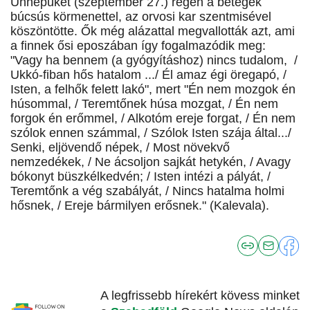
Ünnepüket (szeptember 27.) régen a betegek
búcsús körmenettel, az orvosi kar szentmisével
köszöntötte. Ők még alázattal megvallották azt, ami
a finnek ősi eposzában így fogalmazódik meg:
"Vagy ha bennem (a gyógyításhoz) nincs tudalom, /
Ukkó-fiban hős hatalom .../ Él amaz égi öregapó, /
Isten, a felhők felett lakó", mert "Én nem mozgok én
húsommal, / Teremtőnek húsa mozgat, / Én nem
forgok én erőmmel, / Alkotóm ereje forgat, / Én nem
szólok ennen számmal, / Szólok Isten szája által.../
Senki, eljövendő népek, / Most növekvő
nemzedékek, / Ne ácsoljon sajkát hetykén, / Avagy
bókonyt büszkélkedvén; / Isten intézi a pályát, /
Teremtőnk a vég szabályát, / Nincs hatalma holmi
hősnek, / Ereje bármilyen erősnek." (Kalevala).
A legfrissebb hírekért kövess minket