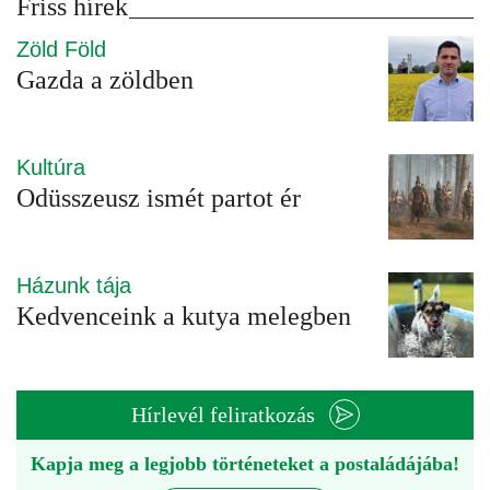
Friss hírek
Zöld Föld
Gazda a zöldben
Kultúra
Odüsszeusz ismét partot ér
Házunk tája
Kedvenceink a kutya melegben
Hírlevél feliratkozás
Kapja meg a legjobb történeteket a postaládájába!