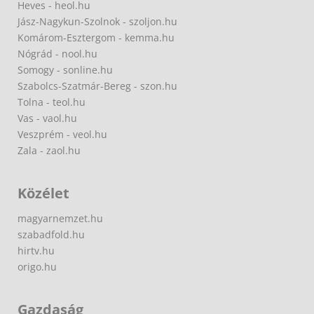
Heves - heol.hu
Jász-Nagykun-Szolnok - szoljon.hu
Komárom-Esztergom - kemma.hu
Nógrád - nool.hu
Somogy - sonline.hu
Szabolcs-Szatmár-Bereg - szon.hu
Tolna - teol.hu
Vas - vaol.hu
Veszprém - veol.hu
Zala - zaol.hu
Közélet
magyarnemzet.hu
szabadfold.hu
hirtv.hu
origo.hu
Gazdaság