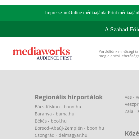
Impresszum
Online médiaajánlat
Print médiaajánl
A Szabad Föl
Portfóliónk minőségi ta
megjelenési lehetőséget
Regionális hírportálok
Vas - v
Veszpr
Bács-Kiskun - baon.hu
Zala - 
Baranya - bama.hu
Békés - beol.hu
Borsod-Abaúj-Zemplén - boon.hu
Közé
Csongrád - delmagyar.hu