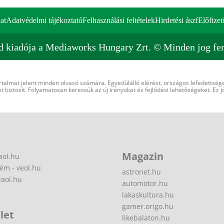
at
Adatvédelmi tájékoztató
Felhasználási feltételek
Hirdetési ászf
Előfizet
d kiadója a Mediaworks Hungary Zrt. © Minden jog fen
rtalmat jelent minden olvasó számára. Egyedülálló elérést, országos lefedettsége
 biztosít. Folyamatosan keressük az új irányokat és fejlődési lehetőségeket. Ez j
Magazin
aol.hu
ém - veol.hu
astronet.hu
zaol.hu
automotor.hu
lakaskultura.hu
gamer.origo.hu
let
likebalaton.hu