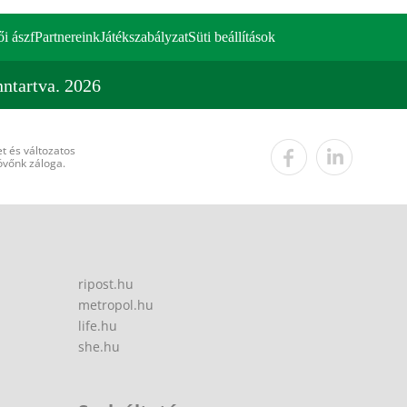
ői ászf
Partnereink
Játékszabályzat
Süti beállítások
ntartva. 2026
t és változatos
övőnk záloga.
ripost.hu
metropol.hu
life.hu
she.hu