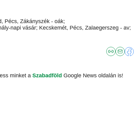
 Pécs, Zákányszék - oák;
ály-napi vásár; Kecskemét, Pécs, Zalaegerszeg - av;
vess minket a
Szabadföld
Google News oldalán is!