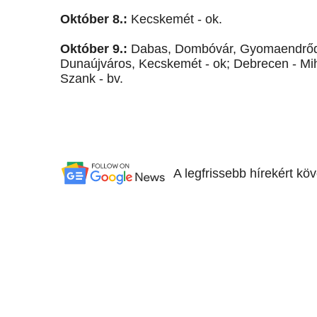
Október 8.:
Kecskemét - ok.
Október 9.:
Dabas, Dombóvár, Gyomaendrőd,
Dunaújváros, Kecskemét - ok; Debrecen - Mih
Szank - bv.
A legfrissebb hírekért kö