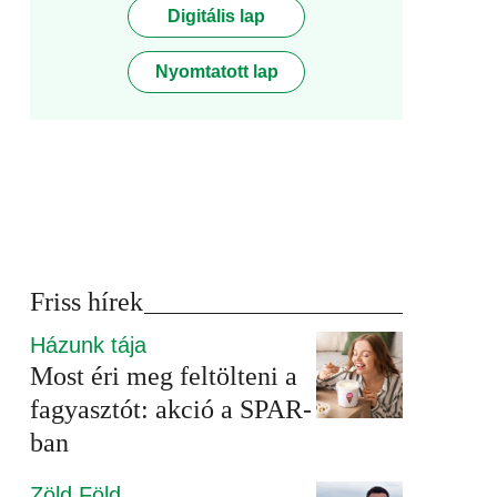
Digitális lap
Nyomtatott lap
Friss hírek
Házunk tája
Most éri meg feltölteni a
fagyasztót: akció a SPAR-
ban
Zöld Föld