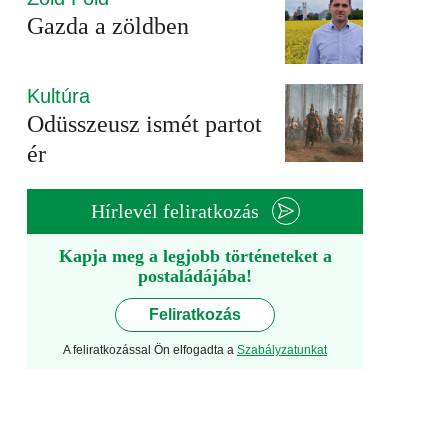
Gazda a zöldben
Kultúra
Odüsszeusz ismét partot
ér
Hírlevél feliratkozás
Kapja meg a legjobb történeteket a
postaládájába!
Feliratkozás
A feliratkozással Ön elfogadta a
Szabályzatunkat