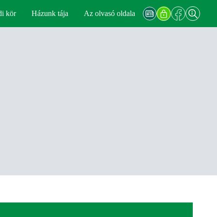
di kör
Házunk tája
Az olvasó oldala