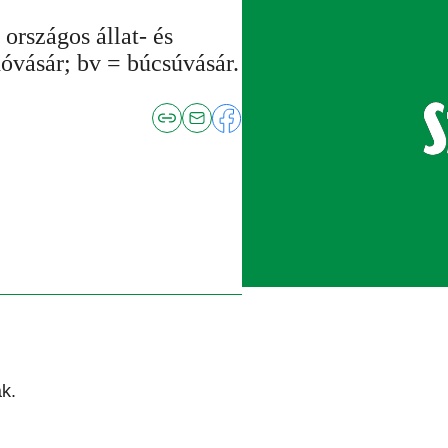
országos állat- és
óvásár; bv = búcsúvásár.
k.