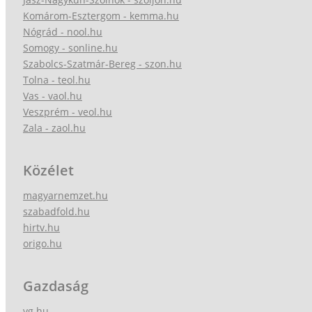
Komárom-Esztergom - kemma.hu
Nógrád - nool.hu
Somogy - sonline.hu
Szabolcs-Szatmár-Bereg - szon.hu
Tolna - teol.hu
Vas - vaol.hu
Veszprém - veol.hu
Zala - zaol.hu
Közélet
magyarnemzet.hu
szabadfold.hu
hirtv.hu
origo.hu
Gazdaság
vg.hu