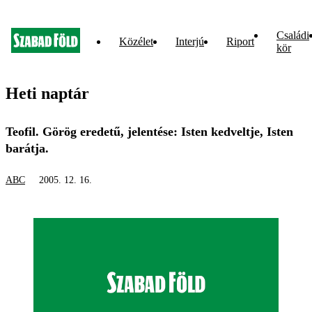
Családi
Közélet
Interjú
Riport
kör
Heti naptár
Teofil. Görög eredetű, jelentése: Isten kedveltje, Isten
barátja.
ABC
2005. 12. 16.