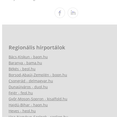
Regionális hírportálok
Bács-Kiskun - baon.hu
Baranya - bama.hu
Békés - beol.hu
Borsod-Abaúj-Zemplén - boon.hu
Csongrád - delmagyar.hu
Dunaújváros - duol.hu
Fejér - feol.hu
Győr-Moson-Sopron - kisalfold.hu
Hajdú-Bihar - haon.hu
Heves - heol.hu
Jász-Nagykun-Szolnok - szoljon.hu