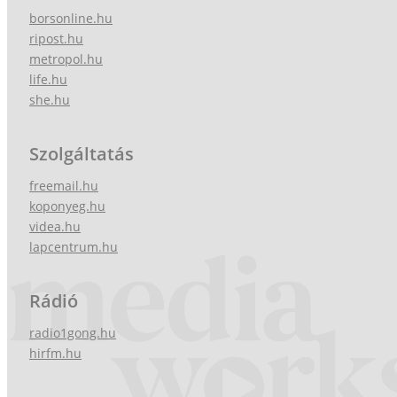
borsonline.hu
ripost.hu
metropol.hu
life.hu
she.hu
Szolgáltatás
freemail.hu
koponyeg.hu
videa.hu
lapcentrum.hu
Rádió
radio1gong.hu
hirfm.hu