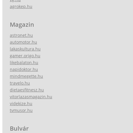
agrokep.hu
Magazin
astronet.hu
automotor.hu
lakaskultura.hu
gamer.origo.hu
likebalaton.hu
napidoktor.hu
mindmegette.hu
travelo.hu
dietaesfitnesz.hu
vitorlazasmagazin.hu
videkize.hu
tvmusor.hu
Bulvár