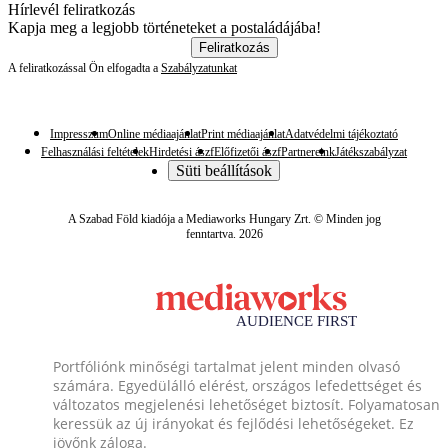
Hírlevél feliratkozás
Kapja meg a legjobb történeteket a postaládájába!
Feliratkozás
A feliratkozással Ön elfogadta a
Szabályzatunkat
Impresszum
Online médiaajánlat
Print médiaajánlat
Adatvédelmi tájékoztató
Felhasználási feltételek
Hirdetési ászf
Előfizetői ászf
Partnereink
Játékszabályzat
Süti beállítások
A Szabad Föld kiadója a Mediaworks Hungary Zrt. © Minden jog
fenntartva. 2026
Portfóliónk minőségi tartalmat jelent minden olvasó
számára. Egyedülálló elérést, országos lefedettséget és
változatos megjelenési lehetőséget biztosít. Folyamatosan
keressük az új irányokat és fejlődési lehetőségeket. Ez
jövőnk záloga.