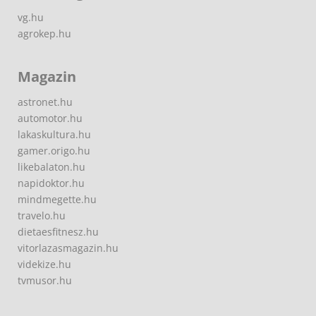
vg.hu
agrokep.hu
Magazin
astronet.hu
automotor.hu
lakaskultura.hu
gamer.origo.hu
likebalaton.hu
napidoktor.hu
mindmegette.hu
travelo.hu
dietaesfitnesz.hu
vitorlazasmagazin.hu
videkize.hu
tvmusor.hu