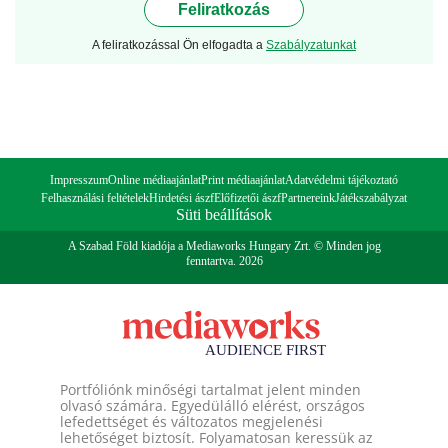
Feliratkozás
A feliratkozással Ön elfogadta a
Szabályzatunkat
Impresszum
Online médiaajánlat
Print médiaajánlat
Adatvédelmi tájékoztató
Felhasználási feltételek
Hirdetési ászf
Előfizetői ászf
Partnereink
Játékszabályzat
Süti beállítások
A Szabad Föld kiadója a Mediaworks Hungary Zrt. © Minden jog
fenntartva. 2026
Portfóliónk minőségi tartalmat jelent minden
olvasó számára. Egyedülálló elérést, országos
lefedettséget és változatos megjelenési
lehetőséget biztosít. Folyamatosan keressük az