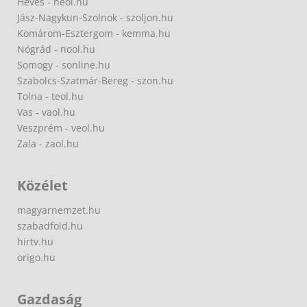
Heves - heol.hu
Jász-Nagykun-Szolnok - szoljon.hu
Komárom-Esztergom - kemma.hu
Nógrád - nool.hu
Somogy - sonline.hu
Szabolcs-Szatmár-Bereg - szon.hu
Tolna - teol.hu
Vas - vaol.hu
Veszprém - veol.hu
Zala - zaol.hu
Közélet
magyarnemzet.hu
szabadfold.hu
hirtv.hu
origo.hu
Gazdaság