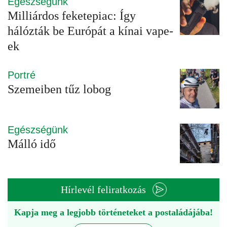
Egészségünk
Milliárdos feketepiac: Így
hálózták be Európát a kínai vape-
ek
Portré
Szemeiben tűz lobog
Egészségünk
Málló idő
Hírlevél feliratkozás
Kapja meg a legjobb történeteket a postaládájába!