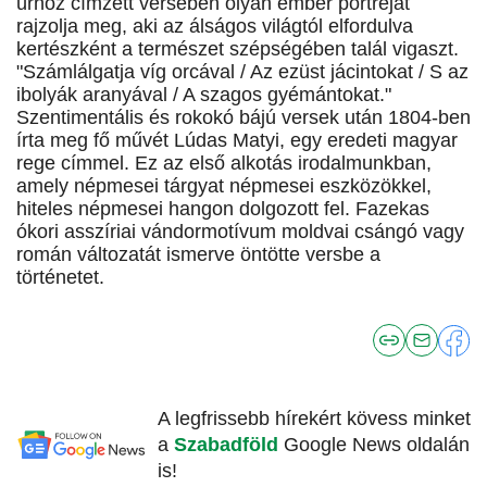
úrhoz címzett versében olyan ember portréját
rajzolja meg, aki az álságos világtól elfordulva
kertészként a természet szépségében talál vigaszt.
"Számlálgatja víg orcával / Az ezüst jácintokat / S az
ibolyák aranyával / A szagos gyémántokat."
Szentimentális és rokokó bájú versek után 1804-ben
írta meg fő művét Lúdas Matyi, egy eredeti magyar
rege címmel. Ez az első alkotás irodalmunkban,
amely népmesei tárgyat népmesei eszközökkel,
hiteles népmesei hangon dolgozott fel. Fazekas
ókori asszíriai vándormotívum moldvai csángó vagy
román változatát ismerve öntötte versbe a
történetet.
A legfrissebb hírekért kövess minket
a
Szabadföld
Google News oldalán
is!