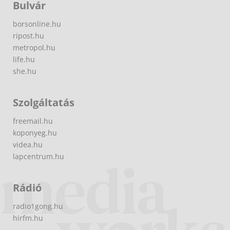
Bulvár
borsonline.hu
ripost.hu
metropol.hu
life.hu
she.hu
Szolgáltatás
freemail.hu
koponyeg.hu
videa.hu
lapcentrum.hu
Rádió
radio1gong.hu
hirfm.hu