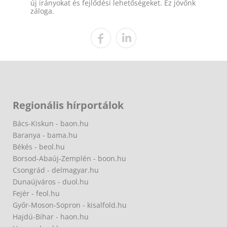
új irányokat és fejlődési lehetőségeket. Ez jövőnk
záloga.
Regionális hírportálok
Bács-Kiskun - baon.hu
Baranya - bama.hu
Békés - beol.hu
Borsod-Abaúj-Zemplén - boon.hu
Csongrád - delmagyar.hu
Dunaújváros - duol.hu
Fejér - feol.hu
Győr-Moson-Sopron - kisalfold.hu
Hajdú-Bihar - haon.hu