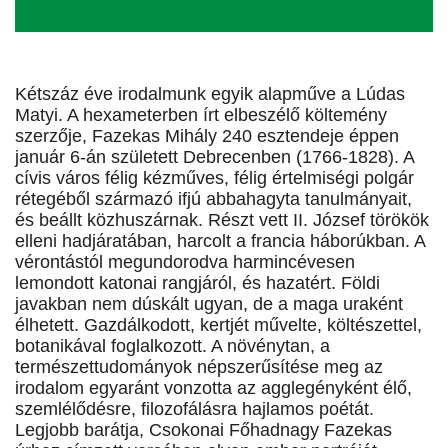
Kétszáz éve irodalmunk egyik alapműve a Lúdas
Matyi. A hexameterben írt elbeszélő költemény
szerzője, Fazekas Mihály 240 esztendeje éppen
január 6-án született Debrecenben (1766-1828). A
cívis város félig kézműves, félig értelmiségi polgár
rétegéből származó ifjú abbahagyta tanulmányait,
és beállt közhuszárnak. Részt vett II. József törökök
elleni hadjáratában, harcolt a francia háborúkban. A
vérontástól megundorodva harmincévesen
lemondott katonai rangjáról, és hazatért. Földi
javakban nem dúskált ugyan, de a maga uraként
élhetett. Gazdálkodott, kertjét művelte, költészettel,
botanikával foglalkozott. A növénytan, a
természettudományok népszerűsítése meg az
irodalom egyaránt vonzotta az agglegényként élő,
szemlélődésre, filozofálásra hajlamos poétát.
Legjobb barátja, Csokonai Főhadnagy Fazekas