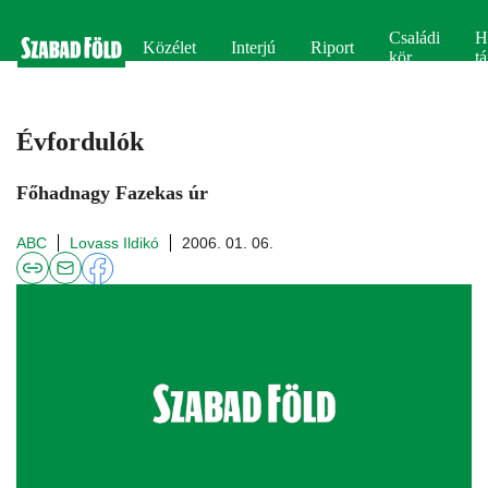
Családi
H
Közélet
Interjú
Riport
kör
tá
Évfordulók
Főhadnagy Fazekas úr
ABC
Lovass Ildikó
2006. 01. 06.