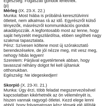
Egészség: Fogászati gondok lehetnek.
{p}
Mérleg
(IX. 23-X. 22.)
Munka: Most hiába is próbálná keresztülvinni
ötleteit, nem alkalmas rá az idő. Egyrészről külső
tényezők, másrészről kommunikációs gondok
akadályozzák. A legfontosabb most az lenne, hogy
saját helyzetét megszilárdítsa, ebben segítheti nagy
szakmai tapasztalata.
Pénz: Szívesen költene most új szórakoztató
berendezésekre, de jól nézze meg, mit vesz meg,
nehogy hibás legyen!
Szerelem: Párjával egyetértenek abban, hogy
tavasszal néhány dolgot fel kell újítaniuk
otthonukban.
Egészség: Ne idegeskedjen!
Skorpió
(X. 23-XI. 21.)
Munka: Úgy érzi, több feladat megszervezésével
kapcsolatban kikérhetnék az ön véleményét is,
hiszen vannak ragyogó ötletei. Kezd elege lenni
abból, hogy folyamatosan kész tények elé állítják.