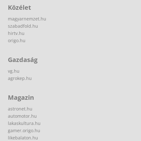
Közélet
magyarnemzet.hu
szabadfold.hu
hirtv.hu
origo.hu
Gazdaság
vg.hu
agrokep.hu
Magazin
astronet.hu
automotor.hu
lakaskultura.hu
gamer.origo.hu
likebalaton.hu