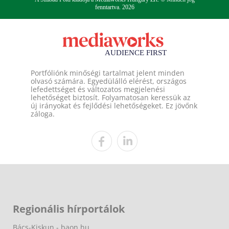
fenntartva. 2026
Portfóliónk minőségi tartalmat jelent minden
olvasó számára. Egyedülálló elérést, országos
lefedettséget és változatos megjelenési
lehetőséget biztosít. Folyamatosan keressük az
új irányokat és fejlődési lehetőségeket. Ez jövőnk
záloga.
Regionális hírportálok
Bács-Kiskun - baon.hu