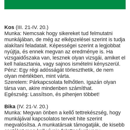
Kos
(III. 21-IV. 20.)
Munka: Nemcsak hogy sikereket tud felmutatni
munkájában, de még az elképzelései szerint is tudja
alakítani feladatait. Képességei szerint a legjobbat
nyújtja, és ennek megvan az eredménye is. Ha
vizsgaidőszaka van, lesznek olyan vizsgái, amiket el
kell halasztania, vagy sajnos ismételni kényszerül.
Pénz: Egy régi adósságát törleszthetik, de nem
olyan mértékben, mint várta.
Szerelem: Párkapcsolata felhőtlen. Igazán olyan
társa van, akire mindenben számíthat.
Egészség: Lassítson, és pihenjen többet!
Bika
(IV. 21-V. 20.)
Munka: Megvan önben a kellő tettrekészség, hogy
munkájával kapcsolatos terveit hite szerint
megvalósítsa. A munkatársak támogatják, de kisebb