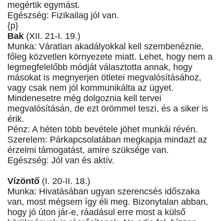
megértik egymást.
Egészség: Fizikailag jól van.
{p}
Bak
(XII. 21-I. 19.)
Munka: Váratlan akadályokkal kell szembenéznie,
főleg közvetlen környezete miatt. Lehet, hogy nem a
legmegfelelőbb módját választotta annak, hogy
másokat is megnyerjen ötletei megvalósításához,
vagy csak nem jól kommunikálta az ügyet.
Mindenesetre még dolgoznia kell tervei
megvalósításán, de ezt örömmel teszi, és a siker is
érik.
Pénz: A héten több bevétele jöhet munkái révén.
Szerelem: Párkapcsolatában megkapja mindazt az
érzelmi támogatást, amire szüksége van.
Egészség: Jól van és aktív.
Vízöntő
(I. 20-II. 18.)
Munka: Hivatásában ugyan szerencsés időszaka
van, most mégsem így éli meg. Bizonytalan abban,
hogy jó úton jár-e, ráadásul erre most a külső