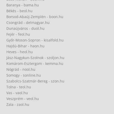
Baranya - bama.hu
Békés - beol.hu
Borsod-Abaúj-Zemplén - boon.hu
Csongrád - delmagyar.hu
Dunaújváros - duol.hu
Fejér - feol.hu
Győr-Moson-Sopron - kisalfold.hu
Hajdú-Bihar - haon.hu
Heves - heol.hu
Jász-Nagykun-Szolnok - szoljon.hu
Komárom-Esztergom - kemma.hu
Nógrád - nool.hu
Somogy - sonline.hu
Szabolcs-Szatmár-Bereg - szon.hu
Tolna - teol.hu
Vas - vaol.hu
Veszprém - veol.hu
Zala - zaol.hu