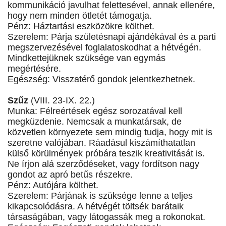
kommunikáció javulhat felettesével, annak ellenére,
hogy nem minden ötletét támogatja.
Pénz: Háztartási eszközökre költhet.
Szerelem: Párja születésnapi ajándékával és a parti
megszervezésével foglalatoskodhat a hétvégén.
Mindkettejüknek szüksége van egymás
megértésére.
Egészség: Visszatérő gondok jelentkezhetnek.
Szűz
(VIII. 23-IX. 22.)
Munka: Félreértések egész sorozatával kell
megküzdenie. Nemcsak a munkatársak, de
közvetlen környezete sem mindig tudja, hogy mit is
szeretne valójában. Ráadásul kiszámíthatatlan
külső körülmények próbára teszik kreativitását is.
Ne írjon alá szerződéseket, vagy fordítson nagy
gondot az apró betűs részekre.
Pénz: Autójára költhet.
Szerelem: Párjának is szüksége lenne a teljes
kikapcsolódásra. A hétvégét töltsék barátaik
társaságában, vagy látogassák meg a rokonokat.