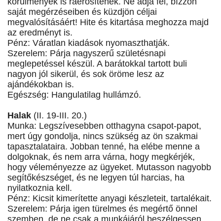
körülmények is ráerősítenek. Ne adja fel, bízzon
saját megérzéseiben és küzdjön céljai
megvalósításáért! Hite és kitartása meghozza majd
az eredményt is.
Pénz: Váratlan kiadások nyomaszthatják.
Szerelem: Párja nagyszerű születésnapi
meglepetéssel készül. A barátokkal tartott buli
nagyon jól sikerül, és sok öröme lesz az
ajándékokban is.
Egészség: Hangulatilag hullámzó.
Halak
(II. 19-III. 20.)
Munka: Legszívesebben otthagyna csapot-papot,
mert úgy gondolja, nincs szükség az ön szakmai
tapasztalataira. Jobban tenné, ha elébe menne a
dolgoknak, és nem arra várna, hogy megkérjék,
hogy véleményezze az ügyeket. Mutasson nagyobb
segítőkészséget, és ne legyen túl harcias, ha
nyilatkoznia kell.
Pénz: Kicsit kimerítette anyagi készleteit, tartalékait.
Szerelem: Párja igen türelmes és megértő önnel
szemben, de ne csak a munkájáról beszélgessen