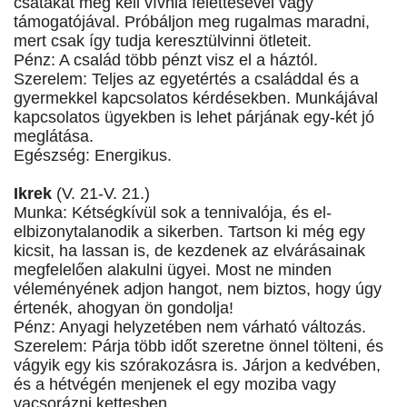
csatákat meg kell vívnia felettesével vagy
támogatójával. Próbáljon meg rugalmas maradni,
mert csak így tudja keresztülvinni ötleteit.
Pénz: A család több pénzt visz el a háztól.
Szerelem: Teljes az egyetértés a családdal és a
gyermekkel kapcsolatos kérdésekben. Munkájával
kapcsolatos ügyekben is lehet párjának egy-két jó
meglátása.
Egészség: Energikus.
Ikrek
(V. 21-V. 21.)
Munka: Kétségkívül sok a tennivalója, és el-
elbizonytalanodik a sikerben. Tartson ki még egy
kicsit, ha lassan is, de kezdenek az elvárásainak
megfelelően alakulni ügyei. Most ne minden
véleményének adjon hangot, nem biztos, hogy úgy
értenék, ahogyan ön gondolja!
Pénz: Anyagi helyzetében nem várható változás.
Szerelem: Párja több időt szeretne önnel tölteni, és
vágyik egy kis szórakozásra is. Járjon a kedvében,
és a hétvégén menjenek el egy moziba vagy
vacsorázni kettesben.