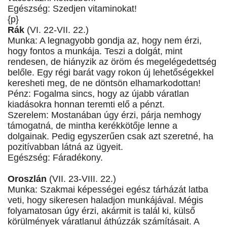
Egészség: Szedjen vitaminokat!
{p}
Rák
(VI. 22-VII. 22.)
Munka: A legnagyobb gondja az, hogy nem érzi,
hogy fontos a munkája. Teszi a dolgát, mint
rendesen, de hiányzik az öröm és megelégedettség
belőle. Egy régi barát vagy rokon új lehetőségekkel
keresheti meg, de ne döntsön elhamarkodottan!
Pénz: Fogalma sincs, hogy az újabb váratlan
kiadásokra honnan teremti elő a pénzt.
Szerelem: Mostanában úgy érzi, párja nemhogy
támogatná, de mintha kerékkötője lenne a
dolgainak. Pedig egyszerűen csak azt szeretné, ha
pozitívabban látná az ügyeit.
Egészség: Fáradékony.
Oroszlán
(VII. 23-VIII. 22.)
Munka: Szakmai képességei egész tárházát latba
veti, hogy sikeresen haladjon munkájával. Mégis
folyamatosan úgy érzi, akármit is talál ki, külső
körülmények váratlanul áthúzzák számításait. A