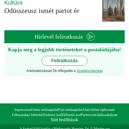
Kultúra
Odüsszeusz ismét partot ér
Hírlevél feliratkozás
Kapja meg a legjobb történeteket a postaládájába!
Feliratkozás
A feliratkozással Ön elfogadta a
Szabályzatunkat
Impresszum
Online médiaajánlat
Print médiaajánlat
Adatvédelmi tájékoztató
Felhasználási feltételek
Hirdetési ászf
Előfizetői ászf
Partnereink
Játékszabályzat
Süti beállítások
A Szabad Föld kiadója a Mediaworks Hungary Zrt. © Minden jog