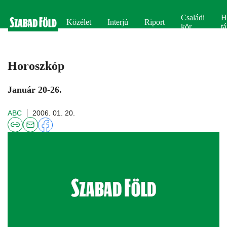
Családi
H
Közélet
Interjú
Riport
kör
tá
Horoszkóp
Január 20-26.
ABC
2006. 01. 20.