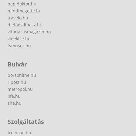
napidoktor.hu
mindmegette.hu
travelo.hu
dietaesfitnesz.hu
vitorlazasmagazin.hu
videkize.hu
tvmusor.hu
Bulvár
borsonline.hu
ripost.hu
metropol.hu
life.hu
she.hu
Szolgáltatás
freemail.hu