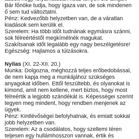
Bár főnöke tudja, hogy igaza van, de sok mindenen
ő sem tud változtatni.
Pénz: Kedvezőbb helyzetben van, de a váratlan
kiadások sem kerülik el.
Szerelem: Ha több időt tudnának egymásra szánni,
sok félreértéstől megkímélnék magukat.
Szakítsanak időt legalább egy nagy beszélgetésre!
Egészség: Hajlamos a túlzásokra.
Nyilas
(XI. 22-XII. 20.)
Munka: Dolgozna, méghozzá teljes erőbedobással,
de nem kapja meg a munkájához szükséges
anyagokat időben. Ettől feszültebb, és olyanokat is
kimond, amit nem kellene, mert biztos, hogy most
félreértik a legjobb szándékát is. Képességei szerint
tegyen meg mindent, hogy rendben menjenek az
ügyek.
Pénz: Kintlévőségei befolyhatnak, és emiatt sokkal
jobb helyzetben van.
Szerelem: Az a csodálatos, hogy szellemi téren
teljesen egy hullámhosszon vannak, értik és