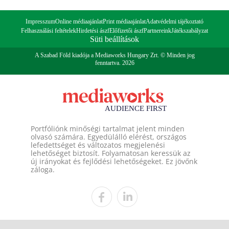
Impresszum
Online médiaajánlat
Print médiaajánlat
Adatvédelmi tájékoztató
Felhasználási feltételek
Hirdetési ászf
Előfizetői ászf
Partnereink
Játékszabályzat
Süti beállítások
A Szabad Föld kiadója a Mediaworks Hungary Zrt. © Minden jog
fenntartva. 2026
Portfóliónk minőségi tartalmat jelent minden
olvasó számára. Egyedülálló elérést, országos
lefedettséget és változatos megjelenési
lehetőséget biztosít. Folyamatosan keressük az
új irányokat és fejlődési lehetőségeket. Ez jövőnk
záloga.