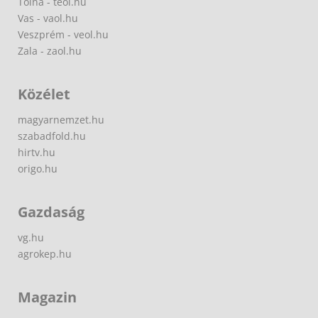
Tolna - teol.hu
Vas - vaol.hu
Veszprém - veol.hu
Zala - zaol.hu
Közélet
magyarnemzet.hu
szabadfold.hu
hirtv.hu
origo.hu
Gazdaság
vg.hu
agrokep.hu
Magazin