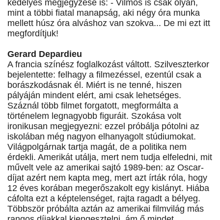
kedélyes megjegyzése is: - Vilmos is csak olyan,
mint a többi fiatal manapság, aki négy óra munka
mellett húsz óra alváshoz van szokva... De mi ezt itt
megfordítjuk!
Gerard Depardieu
A francia színész foglalkozást váltott. Szilveszterkor
bejelentette: felhagy a filmezéssel, ezentúl csak a
borászkodásnak él. Miért is ne tenné, hiszen
pályáján mindent elért, ami csak lehetséges.
Száznál több filmet forgatott, megformálta a
történelem legnagyobb figuráit. Szokása volt
ironikusan megjegyezni: ezzel próbálja pótolni az
iskolában még nagyon elhanyagolt stúdiumokat.
Világpolgárnak tartja magát, de a politika nem
érdekli. Amerikát utálja, mert nem tudja elfeledni, mit
művelt vele az amerikai sajtó 1989-ben: az Oscar-
díjat azért nem kapta meg, mert azt írták róla, hogy
12 éves korában megerőszakolt egy kislányt. Hiába
cáfolta ezt a képtelenséget, rajta ragadt a bélyeg.
Többször próbálta aztán az amerikai filmvilág más
rangos díjakkal kiengesztelni, ám ő mindet