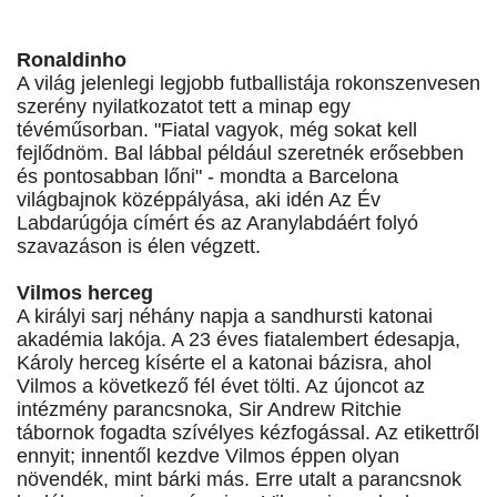
Ronaldinho
A világ jelenlegi legjobb futballistája rokonszenvesen
szerény nyilatkozatot tett a minap egy
tévéműsorban. "Fiatal vagyok, még sokat kell
fejlődnöm. Bal lábbal például szeretnék erősebben
és pontosabban lőni" - mondta a Barcelona
világbajnok középpályása, aki idén Az Év
Labdarúgója címért és az Aranylabdáért folyó
szavazáson is élen végzett.
Vilmos herceg
A királyi sarj néhány napja a sandhursti katonai
akadémia lakója. A 23 éves fiatalembert édesapja,
Károly herceg kísérte el a katonai bázisra, ahol
Vilmos a következő fél évet tölti. Az újoncot az
intézmény parancsnoka, Sir Andrew Ritchie
tábornok fogadta szívélyes kézfogással. Az etikettről
ennyit; innentől kezdve Vilmos éppen olyan
növendék, mint bárki más. Erre utalt a parancsnok