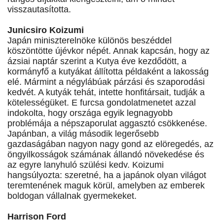
visszautasította.
Junicsiro Koizumi
Japán miniszterelnöke különös beszéddel
köszöntötte újévkor népét. Annak kapcsán, hogy az
ázsiai naptár szerint a Kutya éve kezdődött, a
kormányfő a kutyákat állította példaként a lakosság
elé. Mármint a négylábúak párzási és szaporodási
kedvét. A kutyák tehát, intette honfitársait, tudják a
kötelességüket. E furcsa gondolatmenetet azzal
indokolta, hogy országa egyik legnagyobb
problémája a népszaporulat aggasztó csökkenése.
Japánban, a világ második legerősebb
gazdaságában nagyon nagy gond az elöregedés, az
öngyilkosságok számának állandó növekedése és
az egyre lanyhuló szülési kedv. Koizumi
hangsúlyozta: szeretné, ha a japánok olyan világot
teremtenének maguk körül, amelyben az emberek
boldogan vállalnak gyermekeket.
Harrison Ford