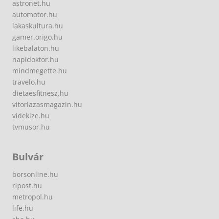
astronet.hu
automotor.hu
lakaskultura.hu
gamer.origo.hu
likebalaton.hu
napidoktor.hu
mindmegette.hu
travelo.hu
dietaesfitnesz.hu
vitorlazasmagazin.hu
videkize.hu
tvmusor.hu
Bulvár
borsonline.hu
ripost.hu
metropol.hu
life.hu