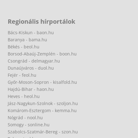
Regionális hírportálok
Bács-Kiskun - baon.hu
Baranya - bama.hu
Békés - beol.hu
Borsod-Abaúj-Zemplén - boon.hu
Csongrád - delmagyar.hu
Dunaújváros - duol.hu
Fejér - feol.hu
Győr-Moson-Sopron - kisalfold.hu
Hajdú-Bihar - haon.hu
Heves - heol.hu
Jász-Nagykun-Szolnok - szoljon.hu
Komárom-Esztergom - kemma.hu
Nógrád - nool.hu
Somogy - sonline.hu
Szabolcs-Szatmár-Bereg - szon.hu