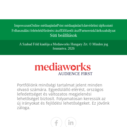
Impresszum
Online médiaajánlat
Print médiaajánlat
Adatvédelmi tájékoztató
Felhasználási feltételek
Hirdetési ászf
Előfizetői ászf
Partnereink
Játékszabályzat
Süti beállítások
A Szabad Föld kiadója a Mediaworks Hungary Zrt. © Minden jog
fenntartva. 2026
Portfóliónk minőségi tartalmat jelent minden
olvasó számára. Egyedülálló elérést, országos
lefedettséget és változatos megjelenési
lehetőséget biztosít. Folyamatosan keressük az
új irányokat és fejlődési lehetőségeket. Ez jövőnk
záloga.