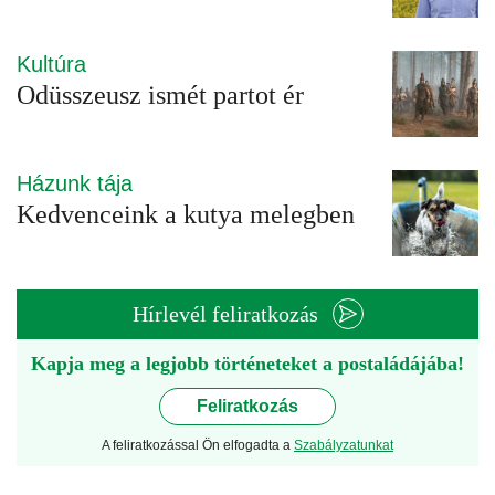
Kultúra
Odüsszeusz ismét partot ér
Házunk tája
Kedvenceink a kutya melegben
Hírlevél feliratkozás
Kapja meg a legjobb történeteket a postaládájába!
Feliratkozás
A feliratkozással Ön elfogadta a
Szabályzatunkat