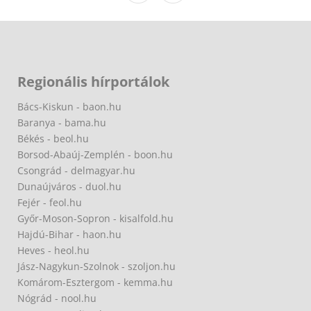
Regionális hírportálok
Bács-Kiskun - baon.hu
Baranya - bama.hu
Békés - beol.hu
Borsod-Abaúj-Zemplén - boon.hu
Csongrád - delmagyar.hu
Dunaújváros - duol.hu
Fejér - feol.hu
Győr-Moson-Sopron - kisalfold.hu
Hajdú-Bihar - haon.hu
Heves - heol.hu
Jász-Nagykun-Szolnok - szoljon.hu
Komárom-Esztergom - kemma.hu
Nógrád - nool.hu