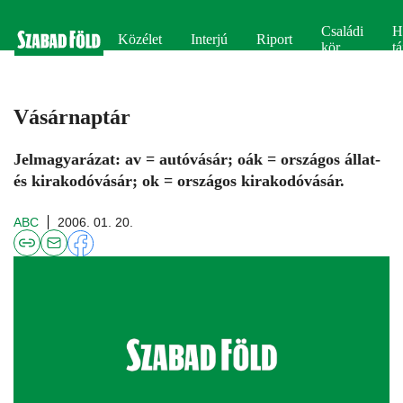
Családi
H
Közélet
Interjú
Riport
kör
tá
Vásárnaptár
Jelmagyarázat: av = autóvásár; oák = országos állat-
és kirakodóvásár; ok = országos kirakodóvásár.
ABC
2006. 01. 20.