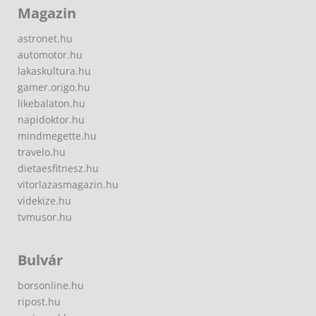
Magazin
astronet.hu
automotor.hu
lakaskultura.hu
gamer.origo.hu
likebalaton.hu
napidoktor.hu
mindmegette.hu
travelo.hu
dietaesfitnesz.hu
vitorlazasmagazin.hu
videkize.hu
tvmusor.hu
Bulvár
borsonline.hu
ripost.hu