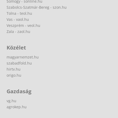
Somogy - sonline.hu
Szabolcs-Szatmár-Bereg - szon.hu
Tolna - teol.hu
Vas - vaol.hu
Veszprém - veol.hu
Zala - zaol.hu
Közélet
magyarnemzet.hu
szabadfold.hu
hirtv.hu
origo.hu
Gazdaság
vg.hu
agrokep.hu