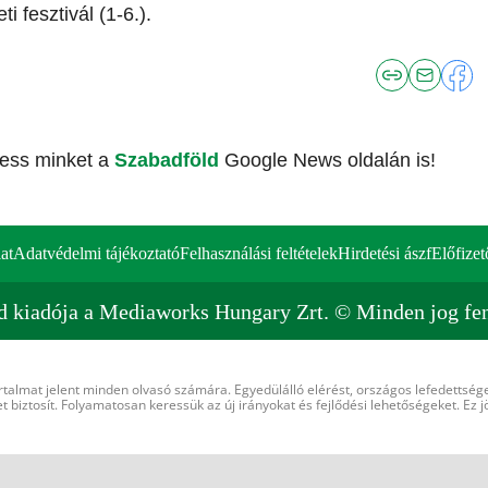
 fesztivál (1-6.).
vess minket a
Szabadföld
Google News oldalán is!
at
Adatvédelmi tájékoztató
Felhasználási feltételek
Hirdetési ászf
Előfizet
d kiadója a Mediaworks Hungary Zrt. © Minden jog fen
rtalmat jelent minden olvasó számára. Egyedülálló elérést, országos lefedettsége
 biztosít. Folyamatosan keressük az új irányokat és fejlődési lehetőségeket. Ez j