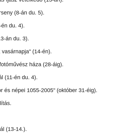
rseny (8-án du. 5).
-én du. 4).
3-án du. 3).
 vasárnapja" (14-én).
otóművész háza (28-áig).
l (11-én du. 4).
 és népei 1055-2005" (október 31-éig).
ítás.
ál (13-14.).