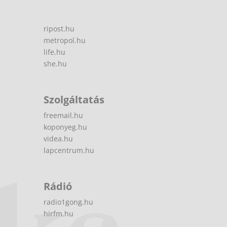
ripost.hu
metropol.hu
life.hu
she.hu
Szolgáltatás
freemail.hu
koponyeg.hu
videa.hu
lapcentrum.hu
Rádió
radio1gong.hu
hirfm.hu