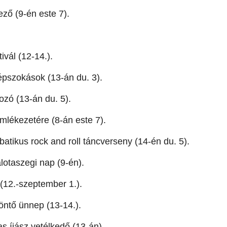
ző (9-én este 7).
vál (12-14.).
pszokások (13-án du. 3).
zó (13-án du. 5).
mlékezetére (8-án este 7).
tikus rock and roll táncverseny (14-én du. 5).
otaszegi nap (9-én).
(12.-szeptember 1.).
öntő ünnep (13-14.).
s íjász vetélkedő (13-án).