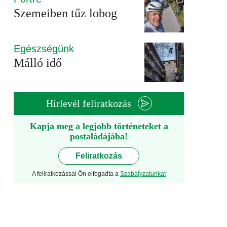
Szemeiben tűz lobog
Egészségünk
Málló idő
Hírlevél feliratkozás
Kapja meg a legjobb történeteket a
postaládájába!
Feliratkozás
A feliratkozással Ön elfogadta a
Szabályzatunkat