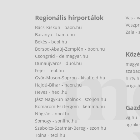
Regionális hírportálok
Vas - v
Veszpr
Bács-Kiskun - baon.hu
Zala - 
Baranya - bama.hu
Békés - beol.hu
Borsod-Abaúj-Zemplén - boon.hu
Közé
Csongrád - delmagyar.hu
Dunaújváros - duol.hu
magya
Fejér - feol.hu
szabad
Győr-Moson-Sopron - kisalfold.hu
hirtv.
Hajdú-Bihar - haon.hu
origo.
Heves - heol.hu
Jász-Nagykun-Szolnok - szoljon.hu
Komárom-Esztergom - kemma.hu
Gaz
Nógrád - nool.hu
vg.hu
Somogy - sonline.hu
agroke
Szabolcs-Szatmár-Bereg - szon.hu
Tolna - teol.hu