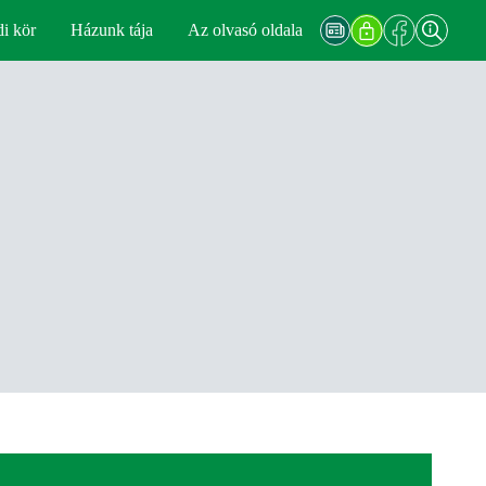
di kör
Házunk tája
Az olvasó oldala