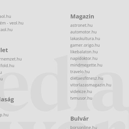
Magazin
aol.hu
ém - veol.hu
astronet.hu
zaol.hu
automotor.hu
lakaskultura.hu
gamer.origo.hu
let
likebalaton.hu
napidoktor.hu
rnemzet.hu
mindmegette.hu
fold.hu
travelo.hu
hu
dietaesfitnesz.hu
hu
vitorlazasmagazin.hu
videkize.hu
daság
tvmusor.hu
p.hu
Bulvár
borsonline.hu