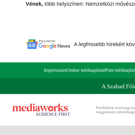
Vének,
több helyszínen: Nemzetközi művészeti
A legfrissebb hírekért kö
Impresszum
Online médiaajánlat
Print médiaajánl
A Szabad Föl
Portfóliónk minőségi ta
megjelenési lehetőséget