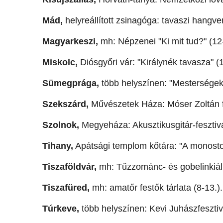
Mád,
helyreállított zsinagóga: tavaszi hangve
Magyarkeszi,
mh: Népzenei "Ki mit tud?" (12
Miskolc,
Diósgyőri vár: "Királynék tavasza" (1
Sümegprága,
több helyszínen: "Mesterségek
Szekszárd,
Művészetek Háza: Móser Zoltán f
Szolnok,
Megyeháza: Akusztikusgitár-fesztivá
Tihany,
Apátsági templom kőtára: "A monostor
Tiszaföldvár,
mh: Tűzzománc- és gobelinkiáll
Tiszafüred,
mh: amatőr festők tárlata (8-13.).
Túrkeve,
több helyszínen: Kevi Juhászfesztiv