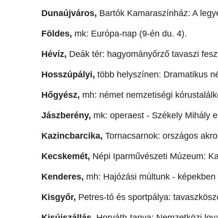
Dunaújváros,
Bartók Kamaraszínház: A legye
Földes,
mk: Európa-nap (9-én du. 4).
Hévíz,
Deák tér: hagyományőrző tavaszi feszti
Hosszúpályi,
több helyszínen: Dramatikus né
Hőgyész,
mh: német nemzetiségi kórustalálko
Jászberény,
mk: operaest - Székely Mihály e
Kazincbarcika,
Tornacsarnok: országos akroba
Kecskemét,
Népi Iparművészeti Múzeum: Kal
Kenderes,
mh: Hajózási múltunk - képekben 
Kisgyőr,
Petres-tó és sportpálya: tavaszkösz
Kisújszállás,
Horváth-tanya: Nemzetközi lova