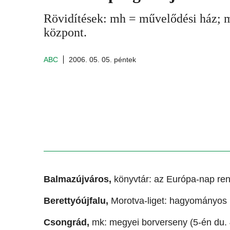
Rövidítések: mh = művelődési ház; 
központ.
ABC
2006. 05. 05. péntek
Balmazújváros,
könyvtár: az Európa-nap ren
Berettyóújfalu,
Morotva-liget: hagyományos 
Csongrád,
mk: megyei borverseny (5-én du. 