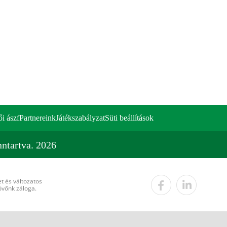
ői ászf
Partnereink
Játékszabályzat
Süti beállítások
ntartva. 2026
t és változatos
övőnk záloga.