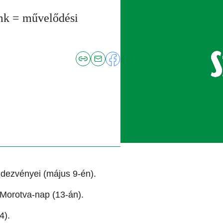
mk = művelődési
dezvényei (május 9-én).
Morotva-nap (13-án).
4).