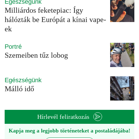
Egészségünk
Milliárdos feketepiac: Így
hálózták be Európát a kínai vape-
ek
Portré
Szemeiben tűz lobog
Egészségünk
Málló idő
Hírlevél feliratkozás
Kapja meg a legjobb történeteket a postaládájába!