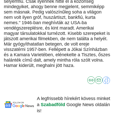
selyemfiú. Csak ilyennek hitte el a közönség
mindegyiket, ahogy benne megjelent, semmiképp
sem másnak. Pedig valószínűleg soha a világon
nem volt ilyen gróf, huszártiszt, bankfiú, kurta
nemes." 1946-ban meghívták az USA-ba
vendégszereplésre, és kint maradt. Amerikai
magyar társulatokkal turnézott. Kisebb szerepeket is
játszott amerikai filmekben, de nem találta a helyét.
Már gyógyíthatatlan betegen, de volt ereje
visszatérni 1957-ben. Fellépett a Jókai Színházban
és a Kamara Varietében, elénekelte a Tisztes, őszes
halánték című dalt, amely mintha róla szólt volna.
Hamar kiderült, meghalni jött haza.
A legfrissebb hírekért kövess minket
a
Szabadföld
Google News oldalán
is!