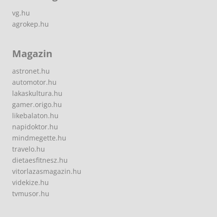
vg.hu
agrokep.hu
Magazin
astronet.hu
automotor.hu
lakaskultura.hu
gamer.origo.hu
likebalaton.hu
napidoktor.hu
mindmegette.hu
travelo.hu
dietaesfitnesz.hu
vitorlazasmagazin.hu
videkize.hu
tvmusor.hu