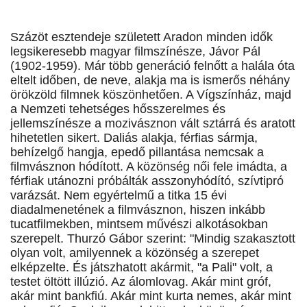
Százöt esztendeje született Aradon minden idők
legsikeresebb magyar filmszínésze, Jávor Pál
(1902-1959). Már több generáció felnőtt a halála óta
eltelt időben, de neve, alakja ma is ismerős néhány
örökzöld filmnek köszönhetően. A Vígszínház, majd
a Nemzeti tehetséges hősszerelmes és
jellemszínésze a mozivásznon vált sztárrá és aratott
hihetetlen sikert. Daliás alakja, férfias sármja,
behízelgő hangja, epedő pillantása nemcsak a
filmvásznon hódított. A közönség női fele imádta, a
férfiak utánozni próbálták asszonyhódító, szívtipró
varázsát. Nem egyértelmű a titka 15 évi
diadalmenetének a filmvásznon, hiszen inkább
tucatfilmekben, mintsem művészi alkotásokban
szerepelt. Thurzó Gábor szerint: "Mindig szakasztott
olyan volt, amilyennek a közönség a szerepet
elképzelte. És játszhatott akármit, "a Pali" volt, a
testet öltött illúzió. Az álomlovag. Akár mint gróf,
akár mint bankfiú. Akár mint kurta nemes, akár mint