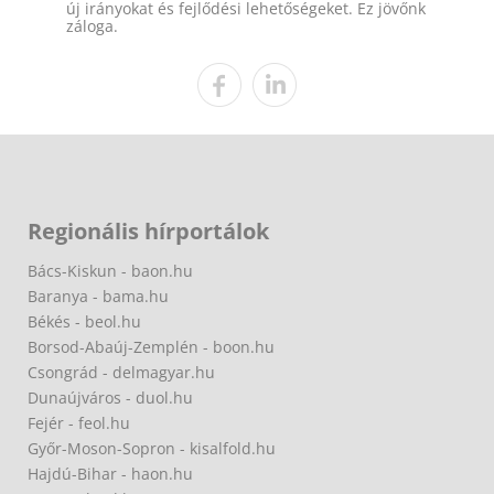
új irányokat és fejlődési lehetőségeket. Ez jövőnk
záloga.
Regionális hírportálok
Bács-Kiskun - baon.hu
Baranya - bama.hu
Békés - beol.hu
Borsod-Abaúj-Zemplén - boon.hu
Csongrád - delmagyar.hu
Dunaújváros - duol.hu
Fejér - feol.hu
Győr-Moson-Sopron - kisalfold.hu
Hajdú-Bihar - haon.hu