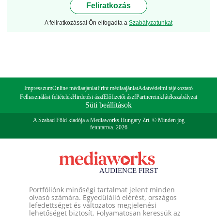
Feliratkozás
A feliratkozással Ön elfogadta a
Szabályzatunkat
Impresszum
Online médiaajánlat
Print médiaajánlat
Adatvédelmi tájékoztató
Felhasználási feltételek
Hirdetési ászf
Előfizetői ászf
Partnereink
Játékszabályzat
Süti beállítások
A Szabad Föld kiadója a Mediaworks Hungary Zrt. © Minden jog
fenntartva. 2026
Portfóliónk minőségi tartalmat jelent minden
olvasó számára. Egyedülálló elérést, országos
lefedettséget és változatos megjelenési
lehetőséget biztosít. Folyamatosan keressük az