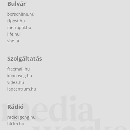
Bulvár
borsonline.hu
ripost.hu
metropol.hu
life.hu
she.hu
Szolgáltatás
freemail.hu
koponyeg.hu
videa.hu
lapcentrum.hu
Rádió
radio1gong.hu
hirfm.hu