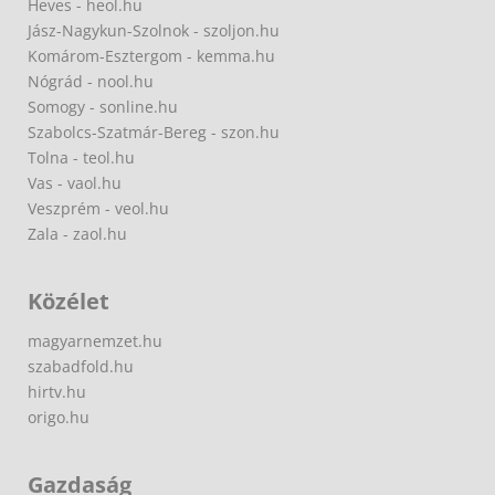
Heves - heol.hu
Jász-Nagykun-Szolnok - szoljon.hu
Komárom-Esztergom - kemma.hu
Nógrád - nool.hu
Somogy - sonline.hu
Szabolcs-Szatmár-Bereg - szon.hu
Tolna - teol.hu
Vas - vaol.hu
Veszprém - veol.hu
Zala - zaol.hu
Közélet
magyarnemzet.hu
szabadfold.hu
hirtv.hu
origo.hu
Gazdaság