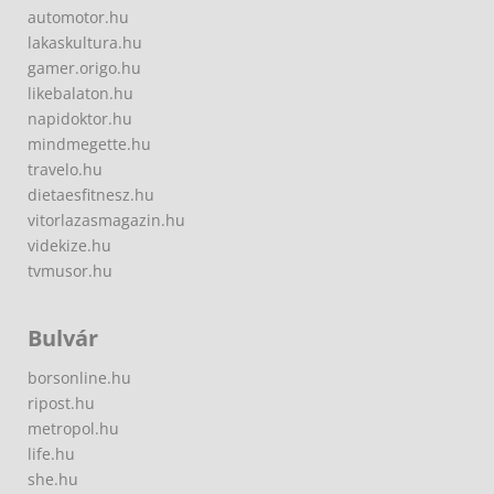
automotor.hu
lakaskultura.hu
gamer.origo.hu
likebalaton.hu
napidoktor.hu
mindmegette.hu
travelo.hu
dietaesfitnesz.hu
vitorlazasmagazin.hu
videkize.hu
tvmusor.hu
Bulvár
borsonline.hu
ripost.hu
metropol.hu
life.hu
she.hu