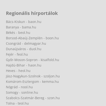
Regionális hírportálok
Bács-Kiskun - baon.hu
Baranya - bama.hu
Békés - beol.hu
Borsod-Abaúj-Zemplén - boon.hu
Csongrád - delmagyar.hu
Dunaújváros - duol.hu
Fejér - feol.hu
Győr-Moson-Sopron - kisalfold.hu
Hajdú-Bihar - haon.hu
Heves - heol.hu
Jász-Nagykun-Szolnok - szoljon.hu
Komárom-Esztergom - kemma.hu
Nógrád - nool.hu
Somogy - sonline.hu
Szabolcs-Szatmár-Bereg - szon.hu
Tolna - teol.hu