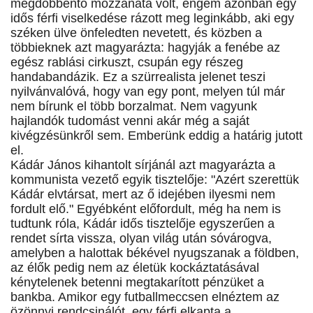
megdöbbentő mozzanata volt, engem azonban egy
idős férfi viselkedése rázott meg leginkább, aki egy
széken ülve önfeledten nevetett, és közben a
többieknek azt magyarázta: hagyják a fenébe az
egész rablási cirkuszt, csupán egy részeg
handabandázik. Ez a szürrealista jelenet teszi
nyilvánvalóvá, hogy van egy pont, melyen túl már
nem bírunk el több borzalmat. Nem vagyunk
hajlandók tudomást venni akár még a saját
kivégzésünkről sem. Emberünk eddig a határig jutott
el.
Kádár János kihantolt sírjánál azt magyarázta a
kommunista vezető egyik tisztelője: "Azért szerettük
Kádár elvtársat, mert az ő idejében ilyesmi nem
fordult elő." Egyébként előfordult, még ha nem is
tudtunk róla, Kádár idős tisztelője egyszerűen a
rendet sírta vissza, olyan világ után sóvárogva,
amelyben a halottak békével nyugszanak a földben,
az élők pedig nem az életük kockáztatásával
kénytelenek betenni megtakarított pénzüket a
bankba. Amikor egy futballmeccsen elnéztem az
özönnyi rendcsinálót, egy férfi elkapta a