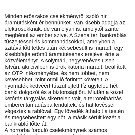
Minden erőszakos cselekményről szóló hír
áramütésként ér bennünket. Van kisebb adagja az
elektrosokknak, de van olyan is, amelytől szinte
megbénul az ember szíve. A Széna téri bankrablás
túszejtéssel és kommandósokkal, amelyben a
szitává lőtt tettes után két sebesült is maradt, egy
kisebbfajta erőmű áramütésének erejével érte a
közvéleményt. A solymári, negyvenéves Cseh
István, aki civilben is örök katona maradt, beállított
az OTP intézményébe, és nem többet, nem
kevesebbet, mint ötmillió forintot követelt. A
nyomaték kedvéért túszul ejtett tíz ügyfelet, hét
banki dolgozót és a biztonsági őrt. Miután a közel
kétórás tárgyalás sikertelen volt, a terrorelhárítás
emberei támadásba lendültek, és hat lövéssel
végeztek a rablóval. Egy lövedék áthatolt a testén
és megsebesített egy nőt, a másik sérült kezét a
bankrabló lőtte át.
A horrorba forduló cselekménynek számos