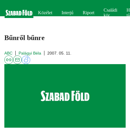
Családi
H
Közélet
Interjú
Riport
kör
tá
Bűnről bűnre
ABC
Palágyi Béla
2007. 05. 11.