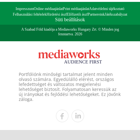
Impresszum
Online médiaajánlat
Print médiaajánlat
Adatvédelmi tájékoztató
Felhasználási feltételek
Hirdetési ászf
Előfizetői ászf
Partnereink
Játékszabályzat
Süti beállítások
A Szabad Föld kiadója a Mediaworks Hungary Zrt. © Minden jog
fenntartva. 2026
Portfóliónk minőségi tartalmat jelent minden
olvasó számára. Egyedülálló elérést, országos
lefedettséget és változatos megjelenési
lehetőséget biztosít. Folyamatosan keressük az
új irányokat és fejlődési lehetőségeket. Ez jövőnk
záloga.