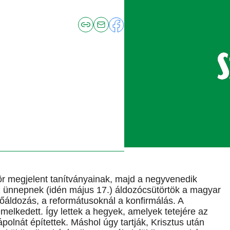
ör megjelent tanítványainak, majd a negyvenedik
 ünnepnek (idén május 17.) áldozócsütörtök a magyar
sőáldozás, a reformátusoknál a konfirmálás. A
elkedett. Így lettek a hegyek, amelyek tetejére az
polnát építettek. Máshol úgy tartják, Krisztus után