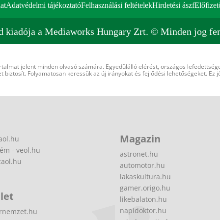
at
Adatvédelmi tájékoztató
Felhasználási feltételek
Hirdetési ászf
Előfizet
d kiadója a Mediaworks Hungary Zrt. © Minden jog fen
rtalmat jelent minden olvasó számára. Egyedülálló elérést, országos lefedettsége
 biztosít. Folyamatosan keressük az új irányokat és fejlődési lehetőségeket. Ez j
Magazin
aol.hu
ém - veol.hu
astronet.hu
zaol.hu
automotor.hu
lakaskultura.hu
gamer.origo.hu
let
likebalaton.hu
napidoktor.hu
rnemzet.hu