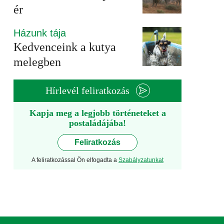
ér
Házunk tája
Kedvenceink a kutya
melegben
Hírlevél feliratkozás
Kapja meg a legjobb történeteket a
postaládájába!
Feliratkozás
A feliratkozással Ön elfogadta a
Szabályzatunkat