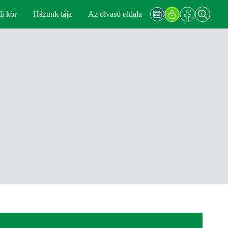
di kör
Házunk tája
Az olvasó oldala