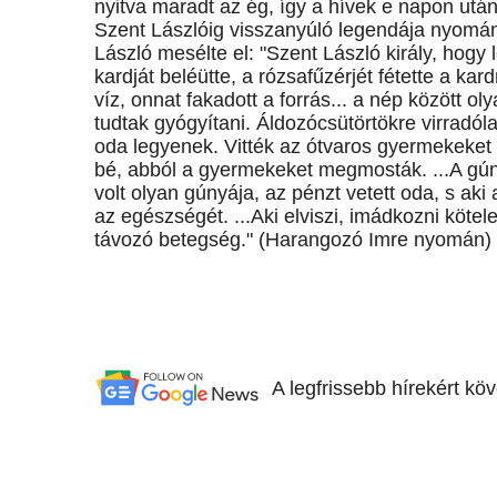
nyitva maradt az ég, így a hívek e napon után
Szent Lászlóig visszanyúló legendája nyomán 
László mesélte el: "Szent László király, hogy l
kardját beléütte, a rózsafűzérjét fétette a kar
víz, onnat fakadott a forrás... a nép között 
tudtak gyógyítani. Áldozócsütörtökre virradól
oda legyenek. Vitték az ótvaros gyermekeket is
bé, abból a gyermekeket megmosták. ...A gúnyá
volt olyan gúnyája, az pénzt vetett oda, s aki
az egészségét. ...Aki elviszi, imádkozni kötel
távozó betegség." (Harangozó Imre nyomán)
A legfrissebb hírekért kö