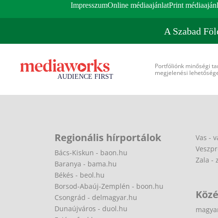
Impresszum
Online médiaajánlat
Print médiaajánl
A Szabad Föl
Portfóliónk minőségi ta
megjelenési lehetőséget
Regionális hírportálok
Vas - v
Veszpr
Bács-Kiskun - baon.hu
Zala - 
Baranya - bama.hu
Békés - beol.hu
Borsod-Abaúj-Zemplén - boon.hu
Közé
Csongrád - delmagyar.hu
Dunaújváros - duol.hu
magya