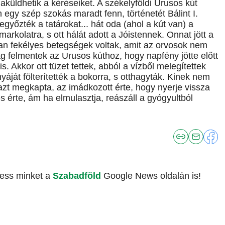
aküldhetik a kéréseiket. A székelyföldi Urusos kút
egy szép szokás maradt fenn, történetét Bálint I.
egyőzték a tatárokat... hát oda (ahol a kút van) a
dmarkolatra, s ott hálát adott a Jóistennek. Onnat jött a
olyan fekélyes betegségek voltak, amit az orvosok nem
ag felmentek az Urusos kúthoz, hogy napfény jötte előtt
. Akkor ott tüzet tettek, abból a vízből melegítettek
ját fölterítették a bokorra, s otthagyták. Kinek nem
 azt megkapta, az imádkozott érte, hogy nyerje vissza
es érte, ám ha elmulasztja, reászáll a gyógyultból
vess minket a
Szabadföld
Google News oldalán is!