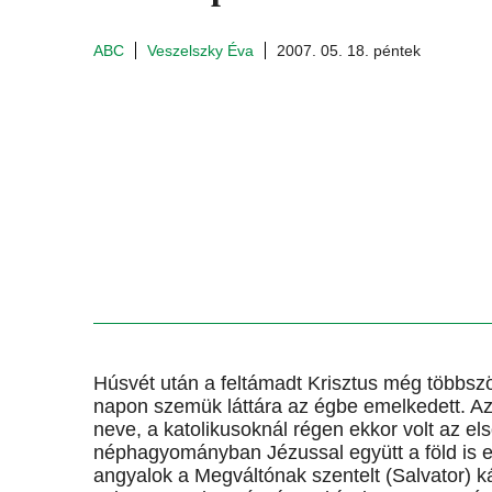
ABC
Veszelszky Éva
2007. 05. 18. péntek
Húsvét után a feltámadt Krisztus még többsz
napon szemük láttára az égbe emelkedett. Az
neve, a katolikusoknál régen ekkor volt az el
néphagyományban Jézussal együtt a föld is em
angyalok a Megváltónak szentelt (Salvator) ká