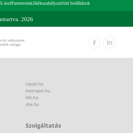
ői ászf
Partnereink
Játékszabályzat
Süti beállítások
ntartva. 2026
t és változatos
övőnk záloga.
ripost.hu
metropol.hu
life.hu
she.hu
Szolgáltatás