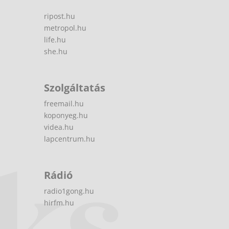
ripost.hu
metropol.hu
life.hu
she.hu
Szolgáltatás
freemail.hu
koponyeg.hu
videa.hu
lapcentrum.hu
Rádió
radio1gong.hu
hirfm.hu