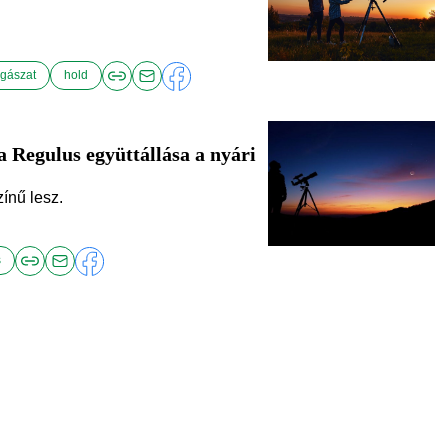
.
agászat
hold
a Regulus együttállása a nyári
ínű lesz.
s