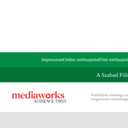
Impresszum
Online médiaajánlat
Print médiaajánl
A Szabad Föl
Portfóliónk minőségi ta
megjelenési lehetőséget