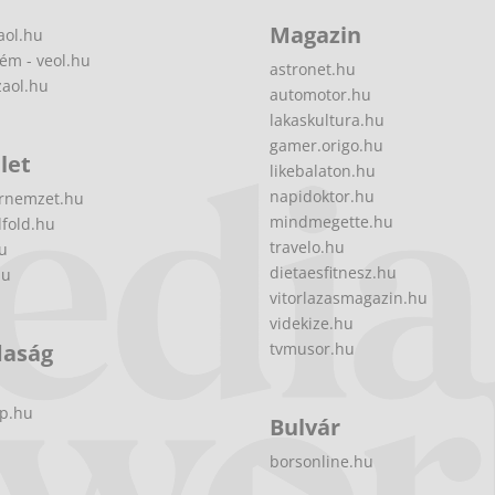
Magazin
aol.hu
ém - veol.hu
astronet.hu
zaol.hu
automotor.hu
lakaskultura.hu
gamer.origo.hu
let
likebalaton.hu
napidoktor.hu
rnemzet.hu
mindmegette.hu
fold.hu
travelo.hu
hu
dietaesfitnesz.hu
hu
vitorlazasmagazin.hu
videkize.hu
daság
tvmusor.hu
p.hu
Bulvár
borsonline.hu