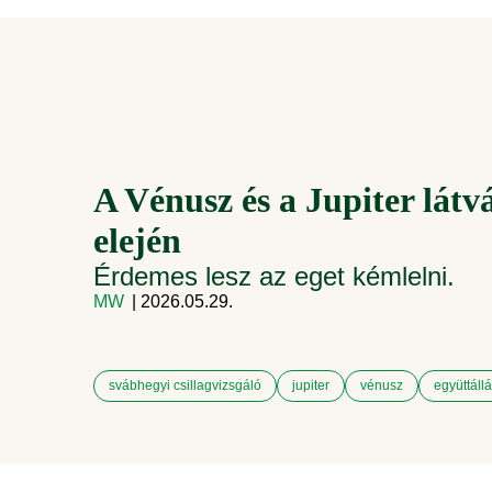
A Vénusz és a Jupiter látvá
elején
Érdemes lesz az eget kémlelni.
MW
| 2026.05.29.
svábhegyi csillagvizsgáló
jupiter
vénusz
együttáll