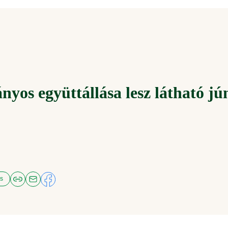
nyos együttállása lesz látható jú
ás