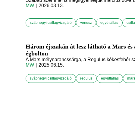
Szabad szemmel is megfigyelhetjük március 20-án
MW
| 2026.03.13.
svábhegyi csillagvizsgáló
vénusz
együttállás
csill
Három éjszakán át lesz látható a Mars és 
égbolton
A Mars mélynarancssárga, a Regulus kékesfehér sz
MW
| 2025.06.15.
svábhegyi csillagvizsgáló
regulus
együttállás
mar