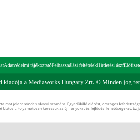
at
Adatvédelmi tájékoztató
Felhasználási feltételek
Hirdetési ászf
Előfizet
d kiadója a Mediaworks Hungary Zrt. © Minden jog fen
rtalmat jelent minden olvasó számára. Egyedülálló elérést, országos lefedettsége
 biztosít. Folyamatosan keressük az új irányokat és fejlődési lehetőségeket. Ez j