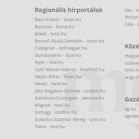
Regionális hírportálok
Vas - v
Veszpr
Bács-Kiskun - baon.hu
Zala - 
Baranya - bama.hu
Békés - beol.hu
Borsod-Abaúj-Zemplén - boon.hu
Közé
Csongrád - delmagyar.hu
Dunaújváros - duol.hu
magya
Fejér - feol.hu
szabad
Győr-Moson-Sopron - kisalfold.hu
hirtv.
Hajdú-Bihar - haon.hu
origo.
Heves - heol.hu
Jász-Nagykun-Szolnok - szoljon.hu
Komárom-Esztergom - kemma.hu
Gaz
Nógrád - nool.hu
vg.hu
Somogy - sonline.hu
agroke
Szabolcs-Szatmár-Bereg - szon.hu
Tolna - teol.hu