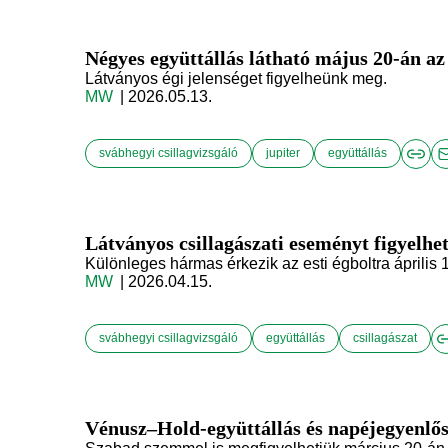
Négyes együttállás látható május 20-án az 
Látványos égi jelenséget figyelheünk meg.
MW
| 2026.05.13.
svábhegyi csillagvizsgáló
jupiter
együttállás
Látványos csillagászati eseményt figyelh
Különleges hármas érkezik az esti égboltra április 
MW
| 2026.04.15.
svábhegyi csillagvizsgáló
együttállás
csillagászat
Vénusz–Hold-együttállás és napéjegyenlős