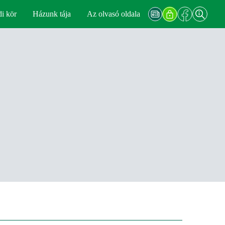
di kör
Házunk tája
Az olvasó oldala