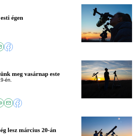
esti égen
etünk meg vasárnap este
19-én.
ég lesz március 20-án