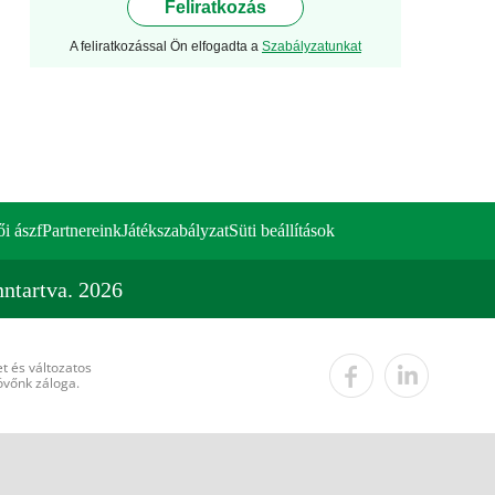
Feliratkozás
A feliratkozással Ön elfogadta a
Szabályzatunkat
ői ászf
Partnereink
Játékszabályzat
Süti beállítások
ntartva. 2026
t és változatos
övőnk záloga.