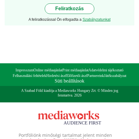
Feliratkozás
A feliratkozással Ön elfogadta a
Szabályzatunkat
Impresszum
Online médiaajánlat
Print médiaajánlat
Adatvédelmi tájékoztató
Felhasználási feltételek
Hirdetési ászf
Előfizetői ászf
Partnereink
Játékszabályzat
Süti beállítások
A Szabad Föld kiadója a Mediaworks Hungary Zrt. © Minden jog
fenntartva. 2026
Portfóliónk minőségi tartalmat jelent minden