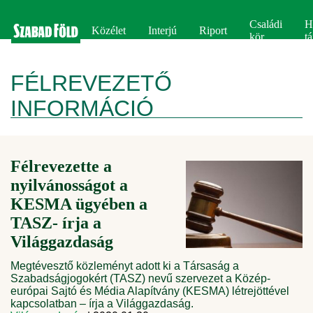
Családi
H
Közélet
Interjú
Riport
kör
tá
FÉLREVEZETŐ
INFORMÁCIÓ
Félrevezette a
nyilvánosságot a
KESMA ügyében a
TASZ- írja a
Világgazdaság
Megtévesztő közleményt adott ki a Társaság a
Szabadságjogokért (TASZ) nevű szervezet a Közép-
európai Sajtó és Média Alapítvány (KESMA) létrejöttével
kapcsolatban – írja a Világgazdaság.