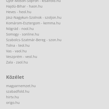
Győr-Moson-Sopron - kisalfold.hu
Hajdú-Bihar - haon.hu
Heves - heol.hu
Jász-Nagykun-Szolnok - szoljon.hu
Komárom-Esztergom - kemma.hu
Nógrád - nool.hu
Somogy - sonline.hu
Szabolcs-Szatmár-Bereg - szon.hu
Tolna - teol.hu
Vas - vaol.hu
Veszprém - veol.hu
Zala - zaol.hu
Közélet
magyarnemzet.hu
szabadfold.hu
hirtv.hu
origo.hu