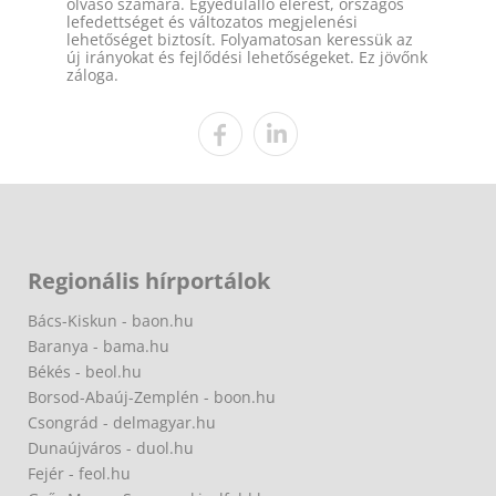
olvasó számára. Egyedülálló elérést, országos
lefedettséget és változatos megjelenési
lehetőséget biztosít. Folyamatosan keressük az
új irányokat és fejlődési lehetőségeket. Ez jövőnk
záloga.
Regionális hírportálok
Bács-Kiskun - baon.hu
Baranya - bama.hu
Békés - beol.hu
Borsod-Abaúj-Zemplén - boon.hu
Csongrád - delmagyar.hu
Dunaújváros - duol.hu
Fejér - feol.hu