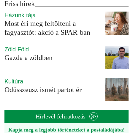
Friss hírek
Házunk tája
Most éri meg feltölteni a
fagyasztót: akció a SPAR-ban
Zöld Föld
Gazda a zöldben
Kultúra
Odüsszeusz ismét partot ér
Hírlevél feliratkozás
Kapja meg a legjobb történeteket a postaládájába!