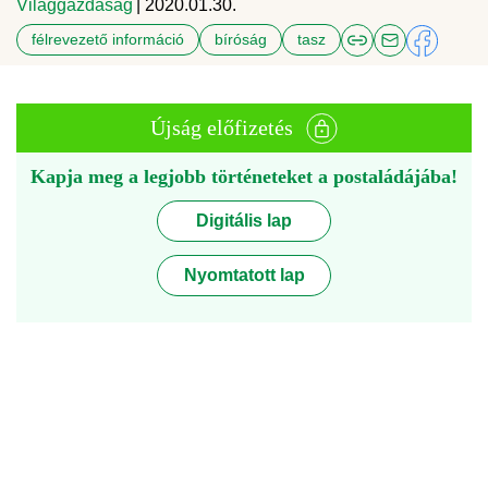
Világgazdaság
| 2020.01.30.
félrevezető információ
bíróság
tasz
Újság előfizetés
Kapja meg a legjobb történeteket a postaládájába!
Digitális lap
Nyomtatott lap