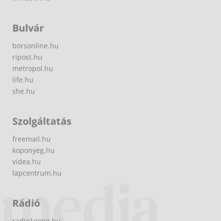
Bulvár
borsonline.hu
ripost.hu
metropol.hu
life.hu
she.hu
Szolgáltatás
freemail.hu
koponyeg.hu
videa.hu
lapcentrum.hu
Rádió
radio1gong.hu