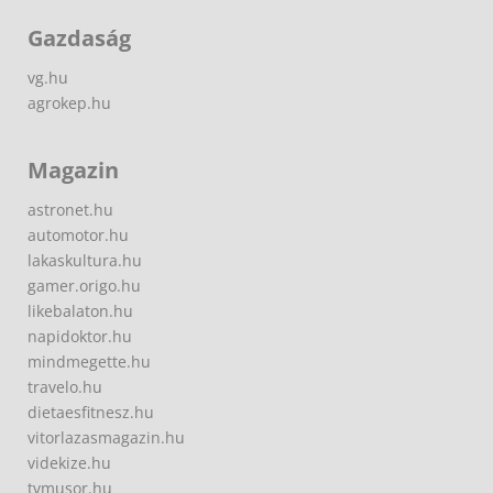
Gazdaság
vg.hu
agrokep.hu
Magazin
astronet.hu
automotor.hu
lakaskultura.hu
gamer.origo.hu
likebalaton.hu
napidoktor.hu
mindmegette.hu
travelo.hu
dietaesfitnesz.hu
vitorlazasmagazin.hu
videkize.hu
tvmusor.hu