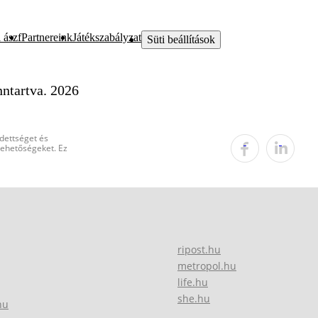
 ászf
Partnereink
Játékszabályzat
Süti beállítások
ntartva. 2026
edettséget és
 lehetőségeket. Ez
ripost.hu
metropol.hu
life.hu
she.hu
hu