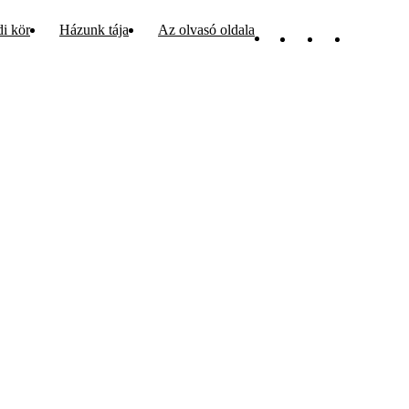
di kör
Házunk tája
Az olvasó oldala