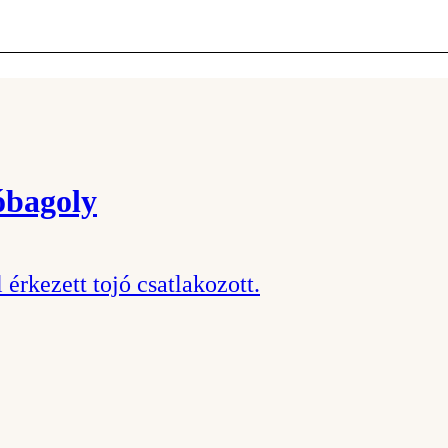
óbagoly
rkezett tojó csatlakozott.