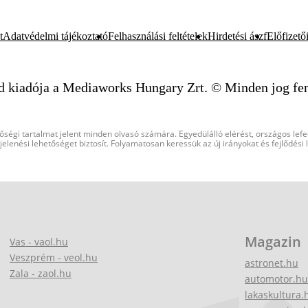
t
Adatvédelmi tájékoztató
Felhasználási feltételek
Hirdetési ászf
Előfizetői
d kiadója a Mediaworks Hungary Zrt. © Minden jog fen
őségi tartalmat jelent minden olvasó számára. Egyedülálló elérést, országos lef
elenési lehetőséget biztosít. Folyamatosan keressük az új irányokat és fejlődési
Magazin
Vas - vaol.hu
Veszprém - veol.hu
astronet.hu
Zala - zaol.hu
automotor.hu
lakaskultura.