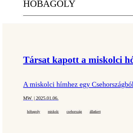
HÓBAGOLY
Társat kapott a miskolci h
A miskolci hímhez egy Csehországból é
MW
| 2025.01.06.
hóbagoly
miskolc
csehország
állatkert