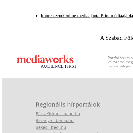
Impresszum
Online médiaajánlat
Print médiaajánla
A Szabad Föl
Portfóliónk min
változatos megj
jövőnk záloga.
Regionális hírportálok
Bács-Kiskun - baon.hu
Baranya - bama.hu
Békés - beol.hu