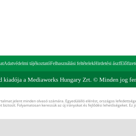
at
Adatvédelmi tájékoztató
Felhasználási feltételek
Hirdetési ászf
Előfizet
d kiadója a Mediaworks Hungary Zrt. © Minden jog fen
rtalmat jelent minden olvasó számára. Egyedülálló elérést, országos lefedettsége
 biztosít. Folyamatosan keressük az új irányokat és fejlődési lehetőségeket. Ez j