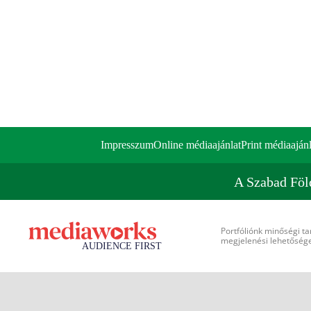
Impresszum
Online médiaajánlat
Print médiaajánl
A Szabad Föl
Portfóliónk minőségi ta
megjelenési lehetőséget