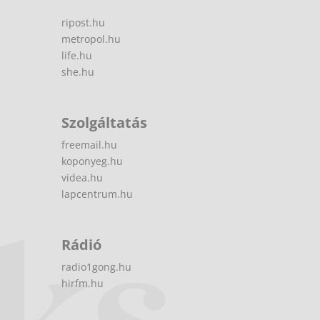
ripost.hu
metropol.hu
life.hu
she.hu
Szolgáltatás
freemail.hu
koponyeg.hu
videa.hu
lapcentrum.hu
Rádió
radio1gong.hu
hirfm.hu