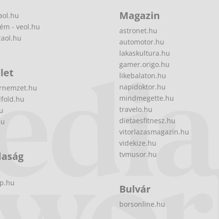
Magazin
aol.hu
ém - veol.hu
astronet.hu
zaol.hu
automotor.hu
lakaskultura.hu
gamer.origo.hu
let
likebalaton.hu
napidoktor.hu
rnemzet.hu
mindmegette.hu
fold.hu
travelo.hu
hu
dietaesfitnesz.hu
hu
vitorlazasmagazin.hu
videkize.hu
daság
tvmusor.hu
p.hu
Bulvár
borsonline.hu