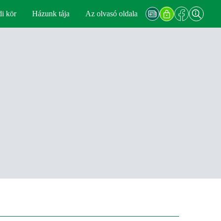
di kör
Házunk tája
Az olvasó oldala