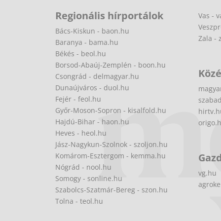
Regionális hírportálok
Vas - v
Veszpr
Bács-Kiskun - baon.hu
Zala - 
Baranya - bama.hu
Békés - beol.hu
Borsod-Abaúj-Zemplén - boon.hu
Közé
Csongrád - delmagyar.hu
Dunaújváros - duol.hu
magya
Fejér - feol.hu
szabad
Győr-Moson-Sopron - kisalfold.hu
hirtv.
Hajdú-Bihar - haon.hu
origo.
Heves - heol.hu
Jász-Nagykun-Szolnok - szoljon.hu
Komárom-Esztergom - kemma.hu
Gaz
Nógrád - nool.hu
vg.hu
Somogy - sonline.hu
agroke
Szabolcs-Szatmár-Bereg - szon.hu
Tolna - teol.hu