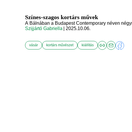
Színes-szagos kortárs művek
A Bálnában a Budapest Contemporary néven négynapo
Szijjártó Gabriella
| 2025.10.06.
vásár
kortárs művészet
kiállítás