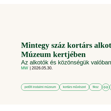
Mintegy száz kortárs alko
Múzeum kertjében
Az alkotók és közönségük valóban
MW
| 2026.05.30.
petőfi irodalmi múzeum
kortárs művészet
fiksz