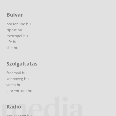
Bulvár
borsonline.hu
ripost.hu
metropol.hu
life.hu
she.hu
Szolgáltatás
freemail.hu
koponyeg.hu
videa.hu
lapcentrum.hu
Rádió
radio1gong.hu