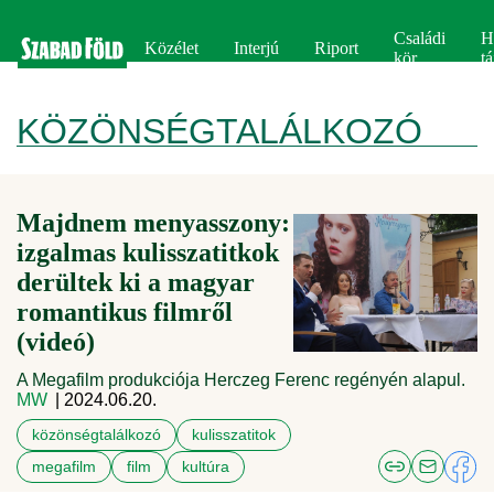
Családi
H
Közélet
Interjú
Riport
kör
tá
KÖZÖNSÉGTALÁLKOZÓ
Majdnem menyasszony:
izgalmas kulisszatitkok
derültek ki a magyar
romantikus filmről
(videó)
A Megafilm produkciója Herczeg Ferenc regényén alapul.
MW
| 2024.06.20.
közönségtalálkozó
kulisszatitok
megafilm
film
kultúra