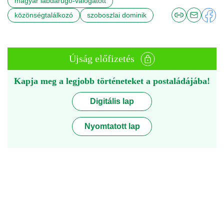
magyar labdarúgó-válogatott
közönségtalálkozó
szoboszlai dominik
Újság előfizetés
Kapja meg a legjobb történeteket a postaládájába!
Digitális lap
Nyomtatott lap