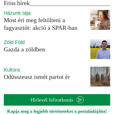
Friss hírek
Házunk tája
Most éri meg feltölteni a
fagyasztót: akció a SPAR-ban
Zöld Föld
Gazda a zöldben
Kultúra
Odüsszeusz ismét partot ér
Hírlevél feliratkozás
Kapja meg a legjobb történeteket a postaládájába!