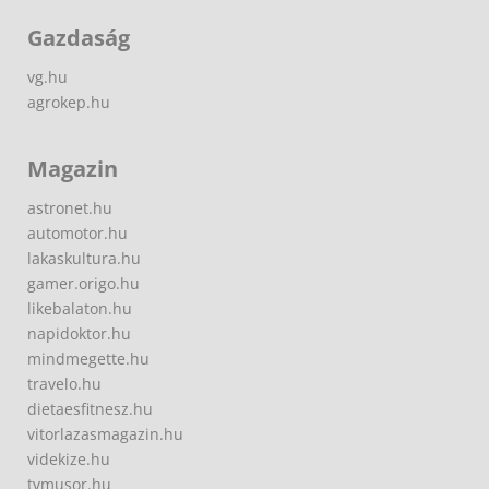
Gazdaság
vg.hu
agrokep.hu
Magazin
astronet.hu
automotor.hu
lakaskultura.hu
gamer.origo.hu
likebalaton.hu
napidoktor.hu
mindmegette.hu
travelo.hu
dietaesfitnesz.hu
vitorlazasmagazin.hu
videkize.hu
tvmusor.hu