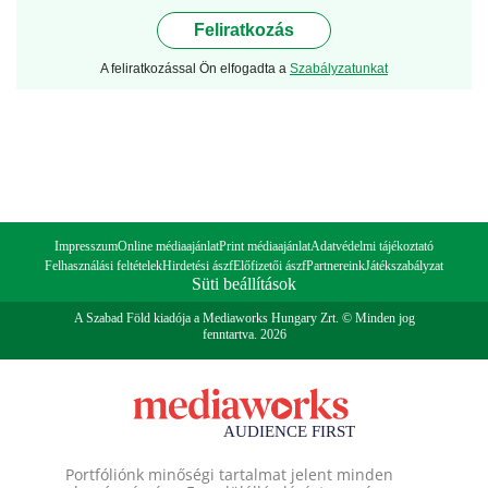
Feliratkozás
A feliratkozással Ön elfogadta a
Szabályzatunkat
Impresszum
Online médiaajánlat
Print médiaajánlat
Adatvédelmi tájékoztató
Felhasználási feltételek
Hirdetési ászf
Előfizetői ászf
Partnereink
Játékszabályzat
Süti beállítások
A Szabad Föld kiadója a Mediaworks Hungary Zrt. © Minden jog
fenntartva. 2026
Portfóliónk minőségi tartalmat jelent minden