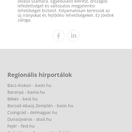
olvasó számára. Egyedülálló elérést, országos
lefedettséget és változatos megjelenési
lehetőséget biztosít. Folyamatosan keressük az
új irányokat és fejlődési lehetőségeket. Ez jövőnk
záloga.
Regionális hírportálok
Bács-Kiskun - baon.hu
Baranya - bama.hu
Békés - beol.hu
Borsod-Abaúj-Zemplén - boon.hu
Csongrád - delmagyar.hu
Dunaújváros - duol.hu
Fejér - feol.hu