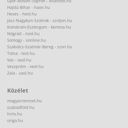
Győr-Moson-Sopron - kisalfold.hu
Hajdú-Bihar - haon.hu
Heves - heol.hu
Jász-Nagykun-Szolnok - szoljon.hu
Komárom-Esztergom - kemma.hu
Nógrád - nool.hu
Somogy - sonline.hu
Szabolcs-Szatmár-Bereg - szon.hu
Tolna - teol.hu
Vas - vaol.hu
Veszprém - veol.hu
Zala - zaol.hu
Közélet
magyarnemzet.hu
szabadfold.hu
hirtv.hu
origo.hu