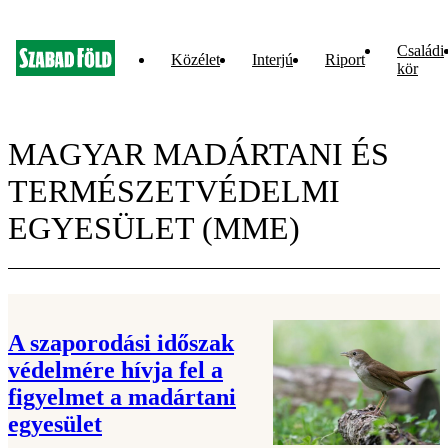
Családi
Közélet
Interjú
Riport
kör
MAGYAR MADÁRTANI ÉS
TERMÉSZETVÉDELMI
EGYESÜLET (MME)
A szaporodási időszak
védelmére hívja fel a
figyelmet a madártani
egyesület