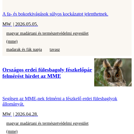
A fa- és bokorkivágások súlyos kockázatot jelenthetnek.
MW
| 2026.05.05.
magyar madártani és természetvédelmi egyesület
(mme)
madarak és fák napja
tavasz
Országos erdei fülesbagoly fészkelőpár
felmérést hirdet az MME
Segítsen az MME-nek felmérni a fészkelő erdei fülesbaglyok
állományát.
MW
| 2026.04.28.
magyar madártani és természetvédelmi egyesület
(mme)