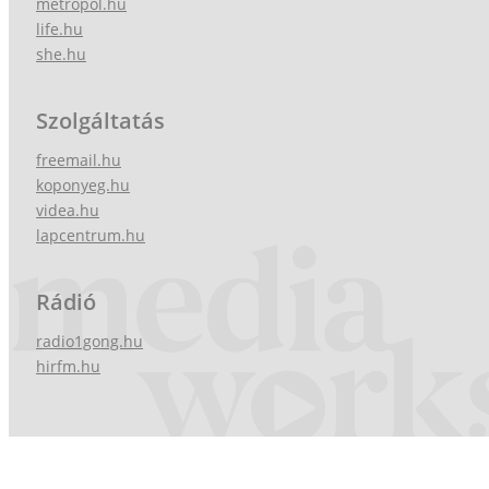
metropol.hu
life.hu
she.hu
Szolgáltatás
freemail.hu
koponyeg.hu
videa.hu
lapcentrum.hu
Rádió
radio1gong.hu
hirfm.hu