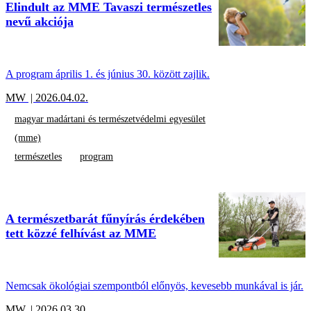
Elindult az MME Tavaszi természetles
nevű akciója
A program április 1. és június 30. között zajlik.
MW
| 2026.04.02.
magyar madártani és természetvédelmi egyesület
(mme)
természetles
program
A természetbarát fűnyírás érdekében
tett közzé felhívást az MME
Nemcsak ökológiai szempontból előnyös, kevesebb munkával is jár.
MW
| 2026.03.30.