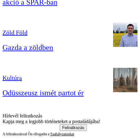
akció a SPAR-ban
Zöld Föld
Gazda a zöldben
Kultúra
Odüsszeusz ismét partot ér
Hírlevél feliratkozás
Kapja meg a legjobb történeteket a postaládájába!
Feliratkozás
A feliratkozással Ön elfogadta a
Szabályzatunkat