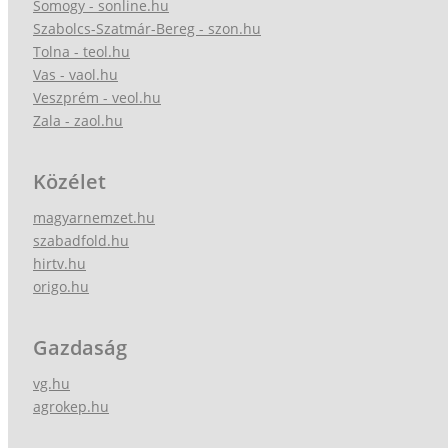
Somogy - sonline.hu
Szabolcs-Szatmár-Bereg - szon.hu
Tolna - teol.hu
Vas - vaol.hu
Veszprém - veol.hu
Zala - zaol.hu
Közélet
magyarnemzet.hu
szabadfold.hu
hirtv.hu
origo.hu
Gazdaság
vg.hu
agrokep.hu