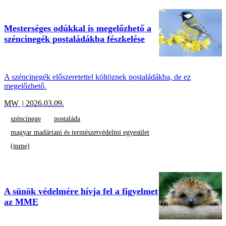
Mesterséges odúkkal is megelőzhető a
széncinegék postaládákba fészkelése
A széncinegék előszeretettel költöznek postaládákba, de ez
megelőzhető.
MW
| 2026.03.09.
széncinege
postaláda
magyar madártani és természetvédelmi egyesület
(mme)
A sünök védelmére hívja fel a figyelmet
az MME