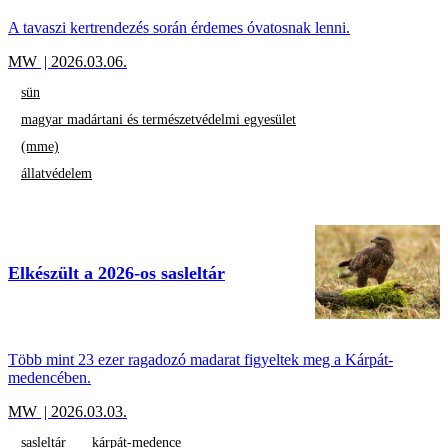
A tavaszi kertrendezés során érdemes óvatosnak lenni.
MW
| 2026.03.06.
sün
magyar madártani és természetvédelmi egyesület
(mme)
állatvédelem
Elkészült a 2026-os sasleltár
Több mint 23 ezer ragadozó madarat figyeltek meg a Kárpát-
medencében.
MW
| 2026.03.03.
sasleltár
kárpát-medence