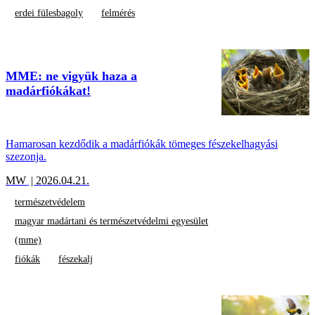
erdei fülesbagoly
felmérés
MME: ne vigyük haza a
madárfiókákat!
Hamarosan kezdődik a madárfiókák tömeges fészekelhagyási
szezonja.
MW
| 2026.04.21.
természetvédelem
magyar madártani és természetvédelmi egyesület
(mme)
fiókák
fészekalj