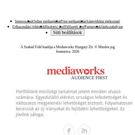
Impresszum
Online médiaajánlat
Print médiaajánlat
Adatvédelmi tájékoztató
Felhasználási feltételek
Hirdetési ászf
Előfizetői ászf
Partnereink
Játékszabályzat
Süti beállítások
A Szabad Föld kiadója a Mediaworks Hungary Zrt. © Minden jog
fenntartva. 2026
Portfóliónk minőségi tartalmat jelent minden olvasó
számára. Egyedülálló elérést, országos lefedettséget és
változatos megjelenési lehetőséget biztosít. Folyamatosan
keressük az új irányokat és fejlődési lehetőségeket. Ez
jövőnk záloga.