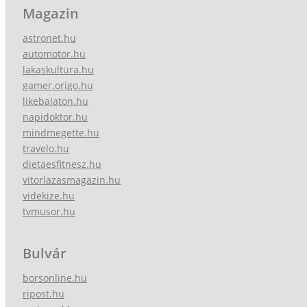
Magazin
astronet.hu
automotor.hu
lakaskultura.hu
gamer.origo.hu
likebalaton.hu
napidoktor.hu
mindmegette.hu
travelo.hu
dietaesfitnesz.hu
vitorlazasmagazin.hu
videkize.hu
tvmusor.hu
Bulvár
borsonline.hu
ripost.hu