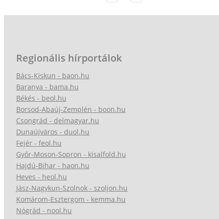
Regionális hírportálok
Bács-Kiskun - baon.hu
Baranya - bama.hu
Békés - beol.hu
Borsod-Abaúj-Zemplén - boon.hu
Csongrád - delmagyar.hu
Dunaújváros - duol.hu
Fejér - feol.hu
Győr-Moson-Sopron - kisalfold.hu
Hajdú-Bihar - haon.hu
Heves - heol.hu
Jász-Nagykun-Szolnok - szoljon.hu
Komárom-Esztergom - kemma.hu
Nógrád - nool.hu