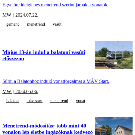
Egyelőre ideiglenes menetrend szerint járnak a vonatok.
MW
| 2024.07.22.
gemenc
menetrend
vasút
Május 13-án indul a balatoni vasúti
előszezon
Sűríti a Balatonhoz induló vonatforgalmat a MÁV-Start.
MW
| 2024.05.06.
balaton
máv-start
menetrend
vonat
Menetrend-módosítás: több mint 40
vonalon lép életbe ingázóknak kedvező