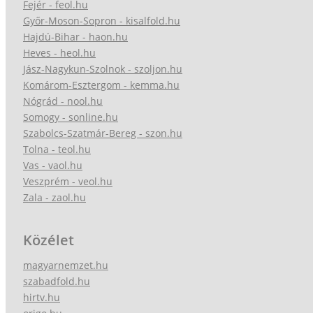
Fejér - feol.hu
Győr-Moson-Sopron - kisalfold.hu
Hajdú-Bihar - haon.hu
Heves - heol.hu
Jász-Nagykun-Szolnok - szoljon.hu
Komárom-Esztergom - kemma.hu
Nógrád - nool.hu
Somogy - sonline.hu
Szabolcs-Szatmár-Bereg - szon.hu
Tolna - teol.hu
Vas - vaol.hu
Veszprém - veol.hu
Zala - zaol.hu
Közélet
magyarnemzet.hu
szabadfold.hu
hirtv.hu