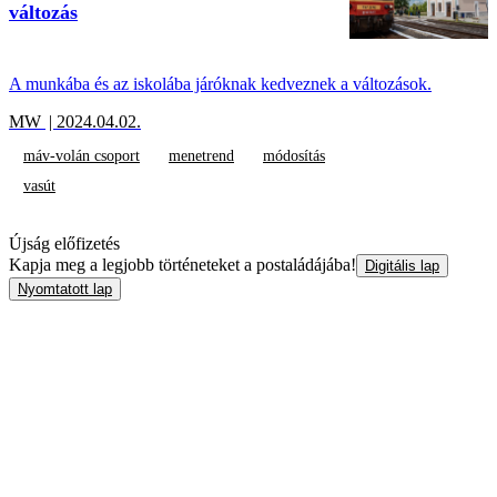
változás
A munkába és az iskolába járóknak kedveznek a változások.
MW
| 2024.04.02.
máv-volán csoport
menetrend
módosítás
vasút
Újság előfizetés
Kapja meg a legjobb történeteket a postaládájába!
Digitális lap
Nyomtatott lap