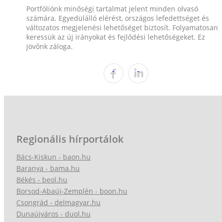
Portfóliónk minőségi tartalmat jelent minden olvasó
számára. Egyedülálló elérést, országos lefedettséget és
változatos megjelenési lehetőséget biztosít. Folyamatosan
keressük az új irányokat és fejlődési lehetőségeket. Ez
jövőnk záloga.
Regionális hírportálok
Bács-Kiskun - baon.hu
Baranya - bama.hu
Békés - beol.hu
Borsod-Abaúj-Zemplén - boon.hu
Csongrád - delmagyar.hu
Dunaújváros - duol.hu