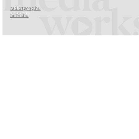
radio1gong.hu
hirfm.hu