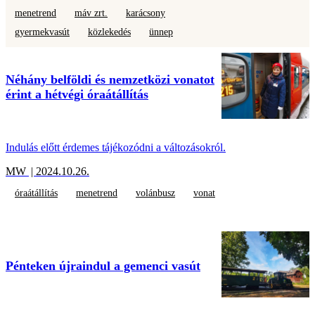
menetrend
máv zrt.
karácsony
gyermekvasút
közlekedés
ünnep
Néhány belföldi és nemzetközi vonatot
érint a hétvégi óraátállítás
Indulás előtt érdemes tájékozódni a változásokról.
MW
| 2024.10.26.
óraátállítás
menetrend
volánbusz
vonat
Pénteken újraindul a gemenci vasút