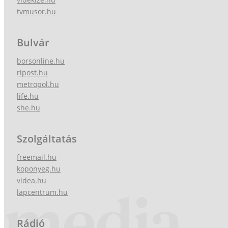
tvmusor.hu
Bulvár
borsonline.hu
ripost.hu
metropol.hu
life.hu
she.hu
Szolgáltatás
freemail.hu
koponyeg.hu
videa.hu
lapcentrum.hu
Rádió