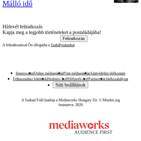
Málló idő
Hírlevél feliratkozás
Kapja meg a legjobb történeteket a postaládájába!
Feliratkozás
A feliratkozással Ön elfogadta a
Szabályzatunkat
Impresszum
Online médiaajánlat
Print médiaajánlat
Adatvédelmi tájékoztató
Felhasználási feltételek
Hirdetési ászf
Előfizetői ászf
Partnereink
Játékszabályzat
Süti beállítások
A Szabad Föld kiadója a Mediaworks Hungary Zrt. © Minden jog
fenntartva. 2026