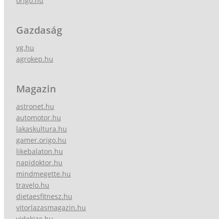
origo.hu
Gazdaság
vg.hu
agrokep.hu
Magazin
astronet.hu
automotor.hu
lakaskultura.hu
gamer.origo.hu
likebalaton.hu
napidoktor.hu
mindmegette.hu
travelo.hu
dietaesfitnesz.hu
vitorlazasmagazin.hu
videkize.hu