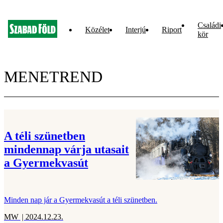
Családi
Közélet
Interjú
Riport
kör
MENETREND
A téli szünetben
mindennap várja utasait
a Gyermekvasút
Minden nap jár a Gyermekvasút a téli szünetben.
MW
| 2024.12.23.