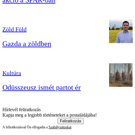
akció a SPAR-ban
Zöld Föld
Gazda a zöldben
Kultúra
Odüsszeusz ismét partot ér
Hírlevél feliratkozás
Kapja meg a legjobb történeteket a postaládájába!
Feliratkozás
A feliratkozással Ön elfogadta a
Szabályzatunkat