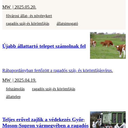
MW
| 2025.05.20.
fővárosi állat- és növénykert
ragadós száj-és körömfájás
állatsimogató
Újabb állattartó telepet számolnak fel
Rábapordányban fertőzött a ragadós száj- és körömfájásvírus.
MW
| 2025.04.19.
felszámolás
ragadós száj-és körömfájás
állattelep
Teljes erővel zajlik a védekezés Győr-
Moson-Sopron vármegyében a ragadós