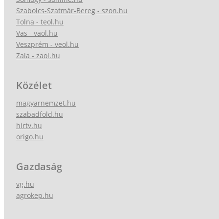
Szabolcs-Szatmár-Bereg - szon.hu
Tolna - teol.hu
Vas - vaol.hu
Veszprém - veol.hu
Zala - zaol.hu
Közélet
magyarnemzet.hu
szabadfold.hu
hirtv.hu
origo.hu
Gazdaság
vg.hu
agrokep.hu