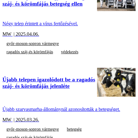
száj- és körömfájás betegség ellen
Négy telep érintett a vírus fertőzésével.
MW
| 2025.04.06.
győr-moson-sopron vármegye
ragadós száj-és körömfájás
védekezés
Újabb telepen igazolódott be a ragadós
száj- és körömfájás jelenléte
Újabb szarvasmarha-állománynál azonosították a betegséget.
MW
| 2025.03.26.
győr-moson-sopron vármegye
betegség
ragadós száj-és körömfájás