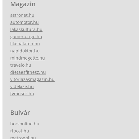
Magazin
astronet.hu
automotor.hu
lakaskultura.hu
gamer.origo.hu
likebalaton.hu
napidoktor.hu
mindmegette.hu
travelo.hu
dietaesfitnesz.hu
vitorlazasmagazin.hu
videkize.hu
tvmusor.hu
Bulvár
borsonline.hu
ripost.hu
metropol.hu