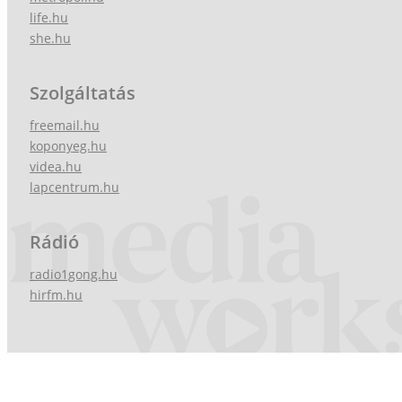
life.hu
she.hu
Szolgáltatás
freemail.hu
koponyeg.hu
videa.hu
lapcentrum.hu
Rádió
radio1gong.hu
hirfm.hu