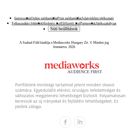
Impresszum
Online médiaajánlat
Print médiaajánlat
Adatvédelmi tájékoztató
Felhasználási feltételek
Hirdetési ászf
Előfizetői ászf
Partnereink
Játékszabályzat
Süti beállítások
A Szabad Föld kiadója a Mediaworks Hungary Zrt. © Minden jog
fenntartva. 2026
Portfóliónk minőségi tartalmat jelent minden olvasó
számára. Egyedülálló elérést, országos lefedettséget és
változatos megjelenési lehetőséget biztosít. Folyamatosan
keressük az új irányokat és fejlődési lehetőségeket. Ez
jövőnk záloga.