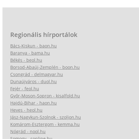
Regionális hírportálok
Bács-Kiskun - baon.hu
Baranya - bama.hu
Békés - beol.hu
Borsod-Abaúj-Zemplén - boon.hu
Csongrád - delmagyar.hu
Dunaújváros - duol.hu
Fejér - feol.hu
Győr-Moson-Sopron - kisalfold.hu
Hajdú-Bihar - haon.hu
Heves - heol.hu
Jász-Nagykun-Szolnok - szoljon.hu
Komárom-Esztergom - kemma.hu
Nógrád - nool.hu
Somogy - sonline.hu