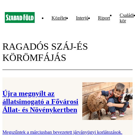
Családi
Közélet
Interjú
Riport
kör
RAGADÓS SZÁJ-ÉS
KÖRÖMFÁJÁS
Újra megnyílt az
állatsimogató a Fővárosi
Állat- és Növénykertben
Megszűntek a márciusban bevezetett járványügyi korlátozások.