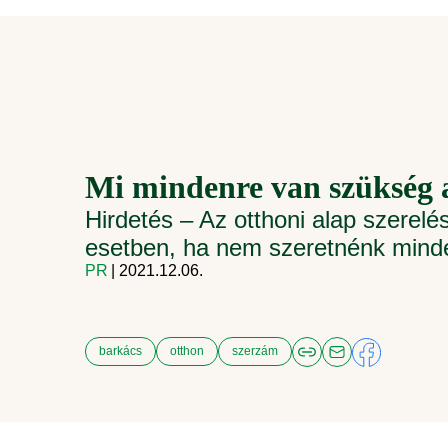
Mi mindenre van szükség a
Hirdetés – Az otthoni alap szerel
esetben, ha nem szeretnénk minden
PR
| 2021.12.06.
barkács
otthon
szerzám