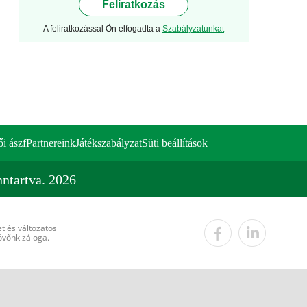
Feliratkozás
A feliratkozással Ön elfogadta a
Szabályzatunkat
ői ászf
Partnereink
Játékszabályzat
Süti beállítások
ntartva. 2026
t és változatos
övőnk záloga.