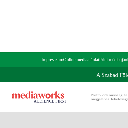
Impresszum
Online médiaajánlat
Print médiaajánl
A Szabad Föl
Portfóliónk minőségi ta
megjelenési lehetőséget