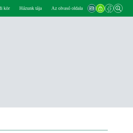
di kör
Házunk tája
Az olvasó oldala