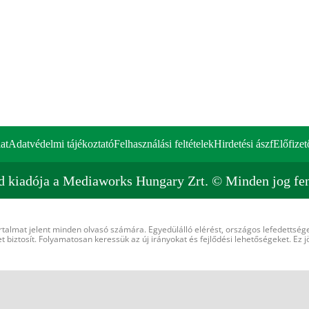
at
Adatvédelmi tájékoztató
Felhasználási feltételek
Hirdetési ászf
Előfizet
d kiadója a Mediaworks Hungary Zrt. © Minden jog fen
rtalmat jelent minden olvasó számára. Egyedülálló elérést, országos lefedettsége
 biztosít. Folyamatosan keressük az új irányokat és fejlődési lehetőségeket. Ez j