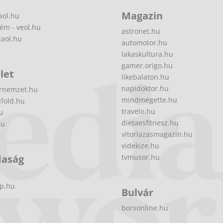
Magazin
aol.hu
ém - veol.hu
astronet.hu
zaol.hu
automotor.hu
lakaskultura.hu
gamer.origo.hu
let
likebalaton.hu
napidoktor.hu
rnemzet.hu
mindmegette.hu
fold.hu
travelo.hu
hu
dietaesfitnesz.hu
hu
vitorlazasmagazin.hu
videkize.hu
daság
tvmusor.hu
p.hu
Bulvár
borsonline.hu