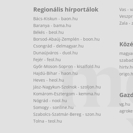
Regionális hírportálok
Vas - v
Veszpr
Bács-Kiskun - baon.hu
Zala - 
Baranya - bama.hu
Békés - beol.hu
Borsod-Abaúj-Zemplén - boon.hu
Közé
Csongrád - delmagyar.hu
Dunaújváros - duol.hu
magya
Fejér - feol.hu
szabad
Győr-Moson-Sopron - kisalfold.hu
hirtv.
Hajdú-Bihar - haon.hu
origo.
Heves - heol.hu
Jász-Nagykun-Szolnok - szoljon.hu
Komárom-Esztergom - kemma.hu
Gaz
Nógrád - nool.hu
vg.hu
Somogy - sonline.hu
agroke
Szabolcs-Szatmár-Bereg - szon.hu
Tolna - teol.hu