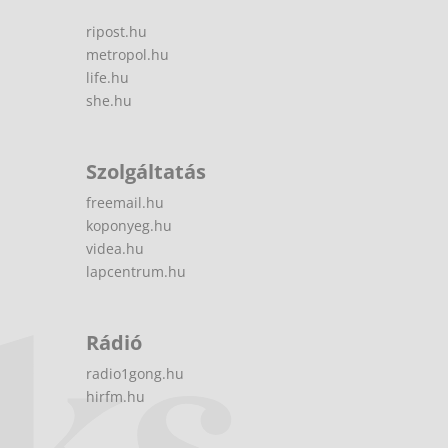
ripost.hu
metropol.hu
life.hu
she.hu
Szolgáltatás
freemail.hu
koponyeg.hu
videa.hu
lapcentrum.hu
Rádió
radio1gong.hu
hirfm.hu