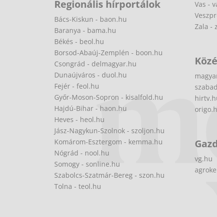
Regionális hírportálok
Vas - v
Veszpr
Bács-Kiskun - baon.hu
Zala - 
Baranya - bama.hu
Békés - beol.hu
Borsod-Abaúj-Zemplén - boon.hu
Közé
Csongrád - delmagyar.hu
Dunaújváros - duol.hu
magya
Fejér - feol.hu
szabad
Győr-Moson-Sopron - kisalfold.hu
hirtv.
Hajdú-Bihar - haon.hu
origo.
Heves - heol.hu
Jász-Nagykun-Szolnok - szoljon.hu
Komárom-Esztergom - kemma.hu
Gaz
Nógrád - nool.hu
vg.hu
Somogy - sonline.hu
agroke
Szabolcs-Szatmár-Bereg - szon.hu
Tolna - teol.hu