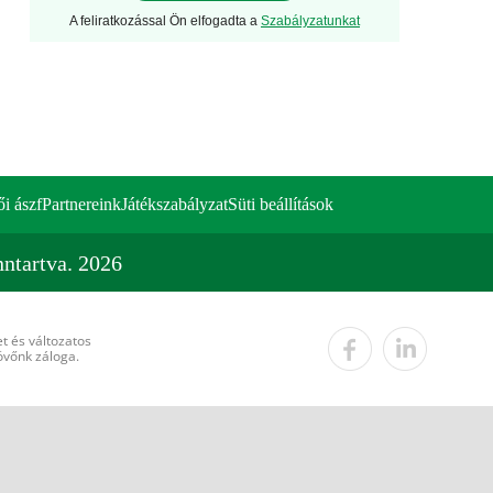
A feliratkozással Ön elfogadta a
Szabályzatunkat
ői ászf
Partnereink
Játékszabályzat
Süti beállítások
ntartva. 2026
t és változatos
övőnk záloga.