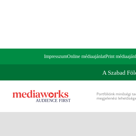
Impresszum
Online médiaajánlat
Print médiaajánl
A Szabad Föl
Portfóliónk minőségi ta
megjelenési lehetőséget