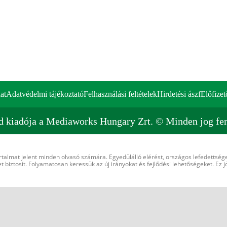
at
Adatvédelmi tájékoztató
Felhasználási feltételek
Hirdetési ászf
Előfizet
d kiadója a Mediaworks Hungary Zrt. © Minden jog fen
rtalmat jelent minden olvasó számára. Egyedülálló elérést, országos lefedettsége
 biztosít. Folyamatosan keressük az új irányokat és fejlődési lehetőségeket. Ez j