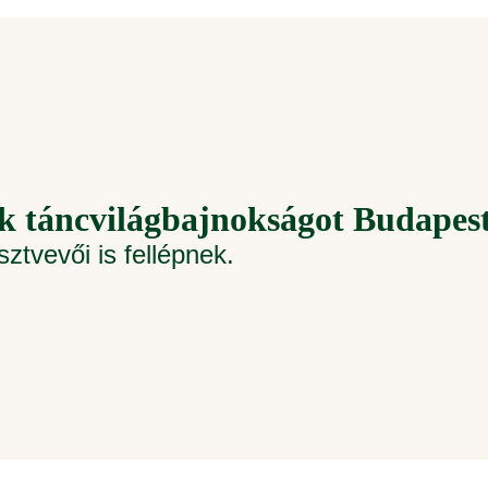
k táncvilágbajnokságot Budapes
ztvevői is fellépnek.