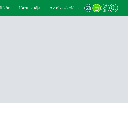
di kör
Házunk tája
Az olvasó oldala