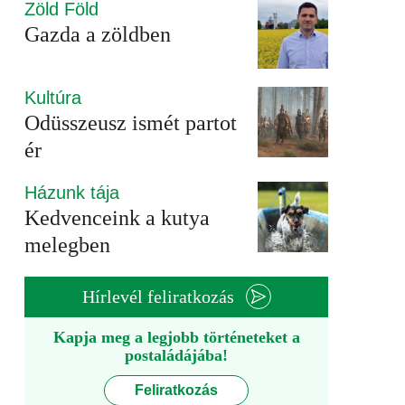
Zöld Föld
Gazda a zöldben
Kultúra
Odüsszeusz ismét partot
ér
Házunk tája
Kedvenceink a kutya
melegben
Hírlevél feliratkozás
Kapja meg a legjobb történeteket a
postaládájába!
Feliratkozás