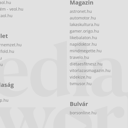
Magazin
aol.hu
ém - veol.hu
astronet.hu
zaol.hu
automotor.hu
lakaskultura.hu
gamer.origo.hu
let
likebalaton.hu
napidoktor.hu
rnemzet.hu
mindmegette.hu
fold.hu
travelo.hu
hu
dietaesfitnesz.hu
hu
vitorlazasmagazin.hu
videkize.hu
daság
tvmusor.hu
p.hu
Bulvár
borsonline.hu