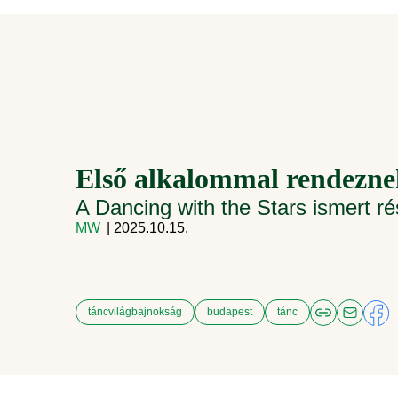
Első alkalommal rendezne
A Dancing with the Stars ismert rés
MW
| 2025.10.15.
táncvilágbajnokság
budapest
tánc