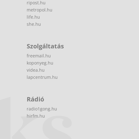
ripost.hu
metropol.hu
life.hu
she.hu
Szolgáltatás
freemail.hu
koponyeg.hu
videa.hu
lapcentrum.hu
Rádió
radio1gong.hu
hirfm.hu