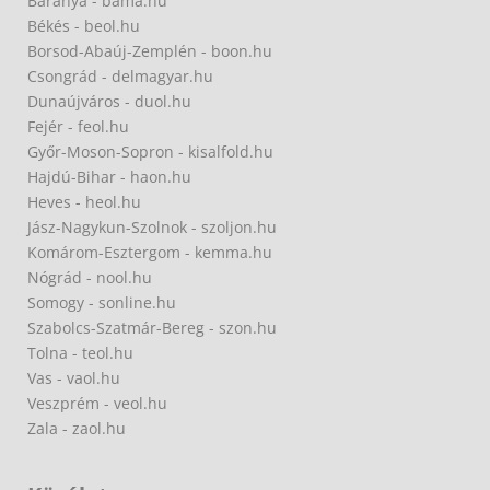
Baranya - bama.hu
Békés - beol.hu
Borsod-Abaúj-Zemplén - boon.hu
Csongrád - delmagyar.hu
Dunaújváros - duol.hu
Fejér - feol.hu
Győr-Moson-Sopron - kisalfold.hu
Hajdú-Bihar - haon.hu
Heves - heol.hu
Jász-Nagykun-Szolnok - szoljon.hu
Komárom-Esztergom - kemma.hu
Nógrád - nool.hu
Somogy - sonline.hu
Szabolcs-Szatmár-Bereg - szon.hu
Tolna - teol.hu
Vas - vaol.hu
Veszprém - veol.hu
Zala - zaol.hu