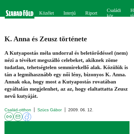
Családi
H
Közélet
Interjú
Riport
kör
tá
K. Anna és Zeusz története
A Kutyapostás méla undorral és beletörődéssel (nem)
nézi a tévéket megszálló celebeket, akiknek zöme
tudatlan, tehetségtelen semmirekellő alak. Közülük is
tán a legmihasznább egy női lény, bizonyos K. Anna.
Annak oka, hogy most a Kutyapostás rovatában
egyáltalán megjelenhet, az az, hogy elaltattatta Zeusz
nevű kutyáját.
Család-otthon
Szücs Gábor
2009. 06. 12.