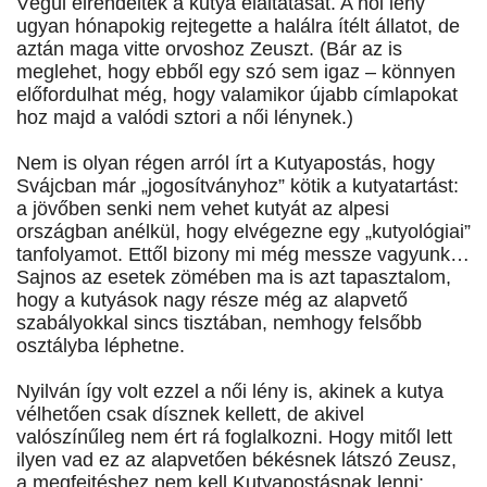
Végül elrendelték a kutya elaltatását. A női lény
ugyan hónapokig rejtegette a halálra ítélt állatot, de
aztán maga vitte orvoshoz Zeuszt. (Bár az is
meglehet, hogy ebből egy szó sem igaz – könnyen
előfordulhat még, hogy valamikor újabb címlapokat
hoz majd a valódi sztori a női lénynek.)
Nem is olyan régen arról írt a Kutyapostás, hogy
Svájcban már „jogosítványhoz” kötik a kutyatartást:
a jövőben senki nem vehet kutyát az alpesi
országban anélkül, hogy elvégezne egy „kutyológiai”
tanfolyamot. Ettől bizony mi még messze vagyunk…
Sajnos az esetek zömében ma is azt tapasztalom,
hogy a kutyások nagy része még az alapvető
szabályokkal sincs tisztában, nemhogy felsőbb
osztályba léphetne.
Nyilván így volt ezzel a női lény is, akinek a kutya
vélhetően csak dísznek kellett, de akivel
valószínűleg nem ért rá foglalkozni. Hogy mitől lett
ilyen vad ez az alapvetően békésnek látszó Zeusz,
a megfejtéshez nem kell Kutyapostásnak lenni: