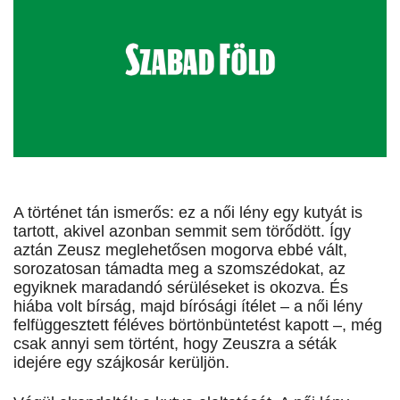
A történet tán ismerős: ez a női lény egy kutyát is
tartott, akivel azonban semmit sem törődött. Így
aztán Zeusz meglehetősen mogorva ebbé vált,
sorozatosan támadta meg a szomszédokat, az
egyiknek maradandó sérüléseket is okozva. És
hiába volt bírság, majd bírósági ítélet – a női lény
felfüggesztett féléves börtönbüntetést kapott –, még
csak annyi sem történt, hogy Zeuszra a séták
idejére egy szájkosár kerüljön.