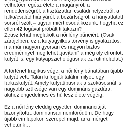
vélhetően egész élete a magányról, a
rendetlenségről, a tisztázatlan családi helyzetről, a
falka/család hiányáról, a bezártságról, a hányattatott
sorsról szólt – ugyan miért csodálkozunk, hogyha ez
ellen 42 fogával próbált tiltakozni?
Zeusz tehát meglakolt a női lény bűneiért. (Csak
zárójelben: ez a kutyagyilkos törvény is gyalázatos;
ma már nagyon gyorsan és nagyon biztos
eredménnyel meg lehet „javítani” a még oly elrontott
kutyát is, egy kutyapszichológusnak ez rutinfeladat.)
A történet tragikus vége: a női lény bánatában újabb
kutyát vett. Talán ki fogják találni milyet: egy
farkaskutyát. Amely kutyatípusnak a szokásosnál is
nagyobb szüksége van egy domináns gazdára,
akihez engedelmes és hű lesz élete végéig.
Ez a női lény eleddig egyetlen dominanciáját
bizonyította: dominánsan nemtörődöm. De hogy
újabb címlapokon szerepel majd, arra mérget
vehetünk…