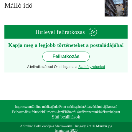
Málló idő
Hírlevél feliratkozás
Kapja meg a legjobb történeteket a postaládájába!
Feliratkozás
A feliratkozással Ön elfogadta a
Szabályzatunkat
Impresszum
Online médiaajánlat
Print médiaajánlat
Adatvédelmi tájékoztató
Felhasználási feltételek
Hirdetési ászf
Előfizetői ászf
Partnereink
Játékszabályzat
Süti beállítások
A Szabad Föld kiadója a Mediaworks Hungary Zrt. © Minden jog
fenntartva. 2026