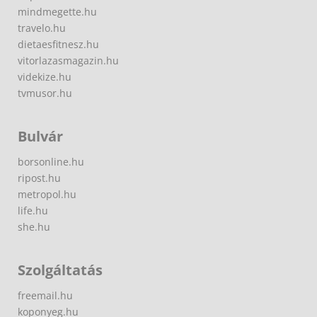
mindmegette.hu
travelo.hu
dietaesfitnesz.hu
vitorlazasmagazin.hu
videkize.hu
tvmusor.hu
Bulvár
borsonline.hu
ripost.hu
metropol.hu
life.hu
she.hu
Szolgáltatás
freemail.hu
koponyeg.hu