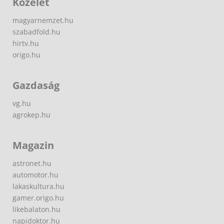
Közélet
magyarnemzet.hu
szabadfold.hu
hirtv.hu
origo.hu
Gazdaság
vg.hu
agrokep.hu
Magazin
astronet.hu
automotor.hu
lakaskultura.hu
gamer.origo.hu
likebalaton.hu
napidoktor.hu