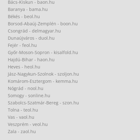
Bács-Kiskun - baon.hu
Baranya - bama.hu
Békés - beol.hu
Borsod-Abaúj-Zemplén - boon.hu
Csongrád - delmagyar.hu
Dunaújváros - duol.hu
Fejér - feol.hu
Győr-Moson-Sopron - kisalfold.hu
Hajdú-Bihar - haon.hu
Heves - heol.hu
Jász-Nagykun-Szolnok - szoljon.hu
Komárom-Esztergom - kemma.hu
Nógrád - nool.hu
Somogy - sonline.hu
Szabolcs-Szatmár-Bereg - szon.hu
Tolna - teol.hu
Vas - vaol.hu
Veszprém - veol.hu
Zala - zaol.hu