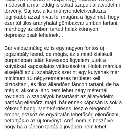
módosult a már eddig is sokat szapult állatvédelmi
törvény. Sajnos, a kormányrendelet-változás
leginkább azzal hívta fel magára a figyelmet, hogy
ezentúl tilos aranyhalat gömbakváriumban tartani,
merthogy az ebben tartott halak könnyen
depressziósak lehetnek…
Bár valószínűleg ez is egy nagyon fontos új
jogszabály leend, de mégis, az e miatt kialakult
purparléban talán kevesebb figyelem jutott a
kutyákkal kapcsolatos változásokra. Holott március
elsejétől az új szabályok szerint egy kutyának már
minimum 10 négyzetméteres területet kell
biztosítani, és tilos állandóan láncon tartani, de ha
mégis, akkor a lánc nem lehet négy méternél
rövidebb. A szabályok betartását az állatvédelmi
hatóság ellenőrzi majd, bár ennek kapcsán is sok a
kétkedő hang. Mert kérdéses, lesz-e elegendő
ember, eszköz és egyáltalán lehetőség ellenőrizni,
betartják-e az új törvényt. Arról nem is beszélve,
hogy ha a láncon tartás a jövőben nem lehet