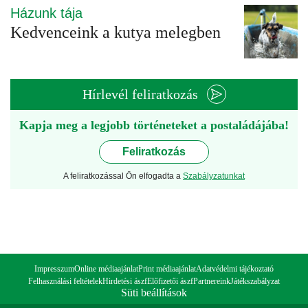
Házunk tája
Kedvenceink a kutya melegben
Hírlevél feliratkozás
Kapja meg a legjobb történeteket a postaládájába!
Feliratkozás
A feliratkozással Ön elfogadta a
Szabályzatunkat
Impresszum
Online médiaajánlat
Print médiaajánlat
Adatvédelmi tájékoztató
Felhasználási feltételek
Hirdetési ászf
Előfizetői ászf
Partnereink
Játékszabályzat
Süti beállítások