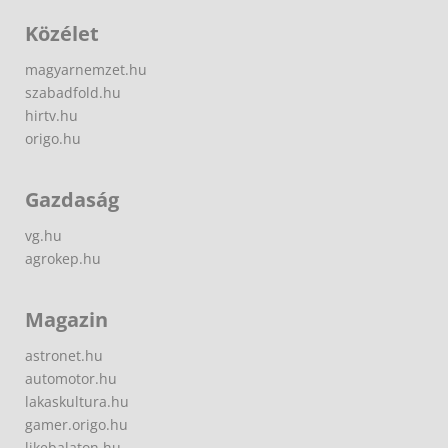
Közélet
magyarnemzet.hu
szabadfold.hu
hirtv.hu
origo.hu
Gazdaság
vg.hu
agrokep.hu
Magazin
astronet.hu
automotor.hu
lakaskultura.hu
gamer.origo.hu
likebalaton.hu