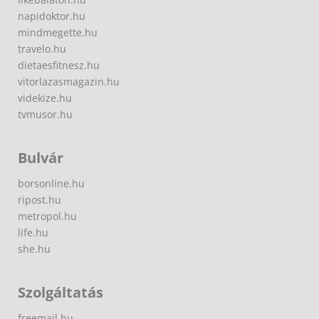
napidoktor.hu
mindmegette.hu
travelo.hu
dietaesfitnesz.hu
vitorlazasmagazin.hu
videkize.hu
tvmusor.hu
Bulvár
borsonline.hu
ripost.hu
metropol.hu
life.hu
she.hu
Szolgáltatás
freemail.hu