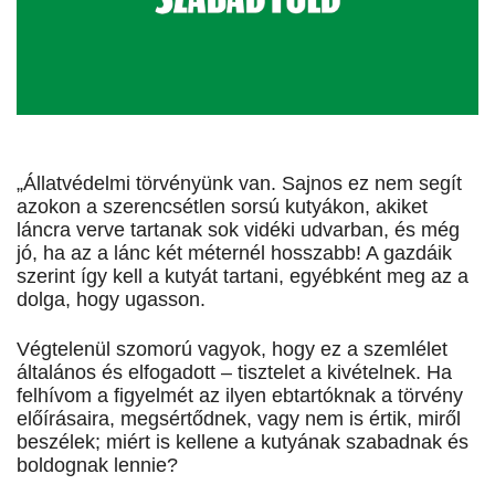
„Állatvédelmi törvényünk van. Sajnos ez nem segít
azokon a szerencsétlen sorsú kutyákon, akiket
láncra verve tartanak sok vidéki udvarban, és még
jó, ha az a lánc két méternél hosszabb! A gazdáik
szerint így kell a kutyát tartani, egyébként meg az a
dolga, hogy ugasson.
Végtelenül szomorú vagyok, hogy ez a szemlélet
általános és elfogadott – tisztelet a kivételnek. Ha
felhívom a figyelmét az ilyen ebtartóknak a törvény
előírásaira, megsértődnek, vagy nem is értik, miről
beszélek; miért is kellene a kutyának szabadnak és
boldognak lennie?