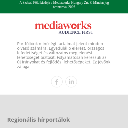
A Szabad Föld kiadója a Mediaworks Hungary Zrt. © Minden jog
fenntartva. 2026
Portfóliónk minőségi tartalmat jelent minden
olvasó számára. Egyedülálló elérést, országos
lefedettséget és változatos megjelenési
lehetőséget biztosít. Folyamatosan keressük az
új irányokat és fejlődési lehetőségeket. Ez jövőnk
záloga.
Regionális hírportálok