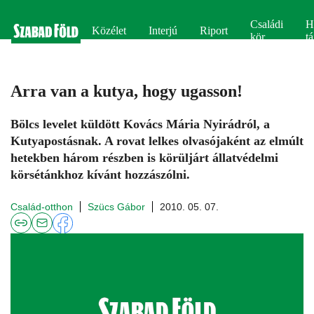
Családi
H
Közélet
Interjú
Riport
kör
tá
Arra van a kutya, hogy ugasson!
Bölcs levelet küldött Kovács Mária Nyirádról, a
Kutyapostásnak. A rovat lelkes olvasójaként az elmúlt
hetekben három részben is körüljárt állatvédelmi
körsétánkhoz kívánt hozzászólni.
Család-otthon
Szücs Gábor
2010. 05. 07.