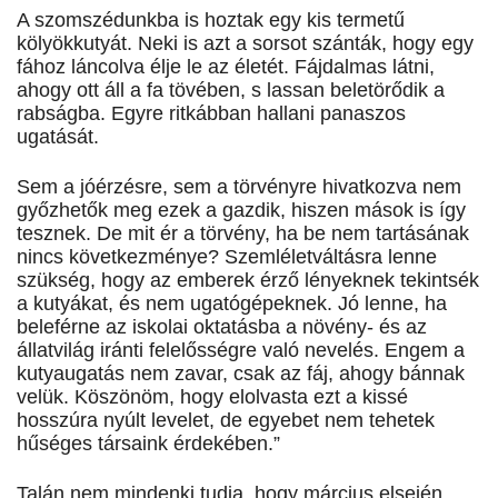
A szomszédunkba is hoztak egy kis termetű
kölyökkutyát. Neki is azt a sorsot szánták, hogy egy
fához láncolva élje le az életét. Fájdalmas látni,
ahogy ott áll a fa tövében, s lassan beletörődik a
rabságba. Egyre ritkábban hallani panaszos
ugatását.
Sem a jóérzésre, sem a törvényre hivatkozva nem
győzhetők meg ezek a gazdik, hiszen mások is így
tesznek. De mit ér a törvény, ha be nem tartásának
nincs következménye? Szemléletváltásra lenne
szükség, hogy az emberek érző lényeknek tekintsék
a kutyákat, és nem ugató­gépeknek. Jó lenne, ha
beleférne az iskolai oktatásba a növény- és az
állatvilág iránti felelősségre való nevelés. Engem a
kutyaugatás nem zavar, csak az fáj, ahogy bánnak
velük. Köszönöm, hogy elolvasta ezt a kissé
hosszúra nyúlt levelet, de egyebet nem tehetek
hűséges társaink érdekében.”
Talán nem mindenki tudja, hogy március elsején