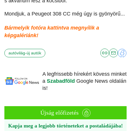
s akvárium lesz a kocsiból.
Mondjuk, a Peugeot 308 CC még úgy is gyönyörű...
Bármelyik fotóra kattintva megnyílik a
képgalériánk!
autóvilág-új autók
A legfrissebb hírekért kövess minket
a
Szabadföld
Google News oldalán
is!
Újság előfizetés
Kapja meg a legjobb történeteket a postaládájába!