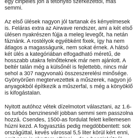
egy ciripelés jön a tetőnyitó szerkezettől, más
semmi.
Az első ülések nagyon jól tartanak és kényelmesek
is. Feláras extra az Airwave rendszer, ami a két első
ülésen nyakrészen fújja a meleg levegőt, ha netán
fáznánk. A rostélyok egyébként fixek, így ha nem
átlagos a magasságunk, nem sokat érnek. A hátsó
két ülés a kategóriában elfogadható méretű, de
hosszabb utakra felnőtteknek már nem ajánlott. A
beltér talán még a külsőnél is fejlettebb, nincs már
sehol a 307 nagyvonalú összeszerelési minősége.
Gyönyörűen megtervezettek a műszerek, nagyon jó
anyagokból építkezik a műszerfal, s még a könyöklő
is kifogástalan.
Nyitott autóhoz vétek dízelmotort választani, az 1.6-
os turbós benzinesnél jobban semmi sem passzolna
hozzá. Csendes, 1500-as fordulat felett kellemesen
húzni kezd. A fogyasztás pedig megdöbbentett: sok
országúttal, kevés várossal 5,5 liter körül kért enni,