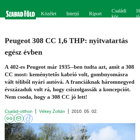
Családi
H
Közélet
Interjú
Riport
kör
tá
Peugeot 308 CC 1,6 THP: nyitvatartás
egész évben
A 402-es Peugeot már 1935--ben tudta azt, amit a 308
CC most: keménytetős kabrió volt, gombnyomásra
vált téliből nyári autóvá. A franciáknak háromnegyed
évszázaduk volt rá, hogy csiszolgassák a koncepciót.
Nem csoda, hogy a 308 CC jó lett!
Család-otthon
Vékey Zoltán
2010. 05. 02.