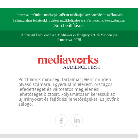
Impresszum
Online médiaajánlat
Print médiaajánlat
Adatvédelmi tájékoztató
Felhasználási feltételek
Hirdetési ászf
Előfizetői ászf
Partnereink
Játékszabályzat
Süti beállítások
A Szabad Föld kiadója a Mediaworks Hungary Zrt. © Minden jog
fenntartva. 2026
Portfóliónk minőségi tartalmat jelent minden
olvasó számára. Egyedülálló elérést, országos
lefedettséget és változatos megjelenési
lehetőséget biztosít. Folyamatosan keressük az
új irányokat és fejlődési lehetőségeket. Ez jövőnk
záloga.