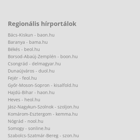
Regionális hírportálok
Bács-Kiskun - baon.hu
Baranya - bama.hu
Békés - beol.hu
Borsod-Abaúj-Zemplén - boon.hu
Csongrád - delmagyar.hu
Dunaújváros - duol.hu
Fejér - feol.hu
Győr-Moson-Sopron - kisalfold.hu
Hajdú-Bihar - haon.hu
Heves - heol.hu
Jász-Nagykun-Szolnok - szoljon.hu
Komárom-Esztergom - kemma.hu
Nógrád - nool.hu
Somogy - sonline.hu
Szabolcs-Szatmár-Bereg - szon.hu