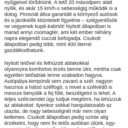
nyűgjeivel törődnünk. A tető 20 másodperc alatt
nyílik, és akár 15 km/h-s sebességig működik is a
dolog. Pirosnál állva garantált a környező autósok
és a járókelők kitüntetett figyelme – szégyenlősök
ne vegyenek kupé-kabriót! Nyitott állapotban is
marad annyi csomagtér, ami két ember néhány
napra elegendő cuccát befogadja. Csukott
állapotban pedig több, mint 400 literrel
gazdálkodhatunk.
Nyitott tetővel és felhúzott ablakokkal
olyannyira komfortos érzés benne ülni, mintha csak
egyetlen tetőablak lenne szabadon hagyva.
Autópálya-tempónál sem zavaró a szél: nagyon
hasznos a hátsó szélfogó, s mivel a szélvédő is
messze benyúlik a fej fölé, beszélgetni is lehet. A
teljes szélcsendet úgy tudjuk megtörni, ha lehúzzuk
az ablakokat: ilyenkor sokkal hangulatosabb az
utazás, de nagy sebességnél már nem olyan
kellemes. Csukott állapotban pedig szinte alig
érzékelni, hogy nem fix tetős autóban ülünk, egy-