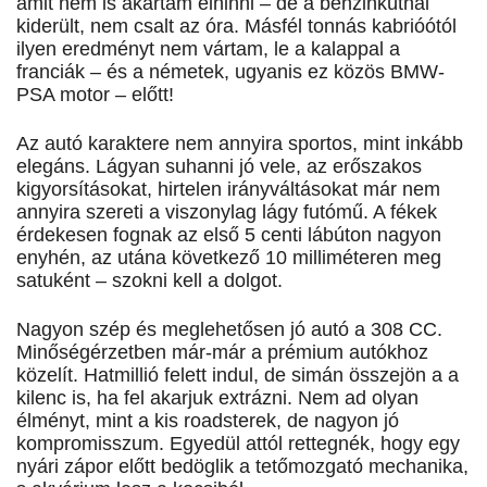
amit nem is akartam elhinni – de a benzinkútnál
kiderült, nem csalt az óra. Másfél tonnás kabrióótól
ilyen eredményt nem vártam, le a kalappal a
franciák – és a németek, ugyanis ez közös BMW-
PSA motor – előtt!
Az autó karaktere nem annyira sportos, mint inkább
elegáns. Lágyan suhanni jó vele, az erőszakos
kigyorsításokat, hirtelen irányváltásokat már nem
annyira szereti a viszonylag lágy futómű. A fékek
érdekesen fognak az első 5 centi lábúton nagyon
enyhén, az utána következő 10 milliméteren meg
satuként – szokni kell a dolgot.
Nagyon szép és meglehetősen jó autó a 308 CC.
Minőségérzetben már-már a prémium autókhoz
közelít. Hatmillió felett indul, de simán összejön a a
kilenc is, ha fel akarjuk extrázni. Nem ad olyan
élményt, mint a kis roadsterek, de nagyon jó
kompromisszum. Egyedül attól rettegnék, hogy egy
nyári zápor előtt bedöglik a tetőmozgató mechanika,