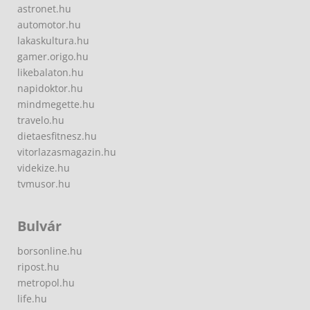
astronet.hu
automotor.hu
lakaskultura.hu
gamer.origo.hu
likebalaton.hu
napidoktor.hu
mindmegette.hu
travelo.hu
dietaesfitnesz.hu
vitorlazasmagazin.hu
videkize.hu
tvmusor.hu
Bulvár
borsonline.hu
ripost.hu
metropol.hu
life.hu