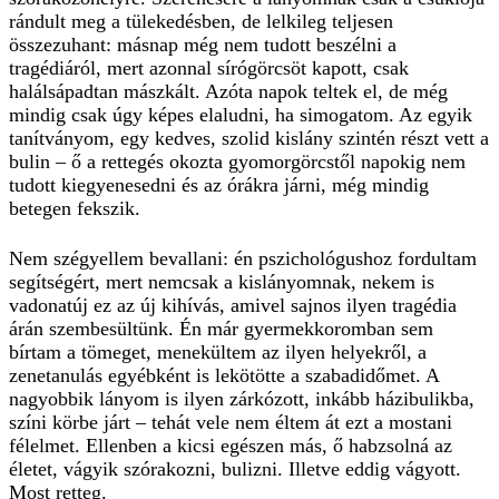
rándult meg a tülekedésben, de lelkileg teljesen
összezuhant: másnap még nem tudott beszélni a
tragédiáról, mert azonnal sírógörcsöt kapott, csak
halálsápadtan mászkált. Azóta napok teltek el, de még
mindig csak úgy képes elaludni, ha simogatom. Az egyik
tanítványom, egy kedves, szolid kislány szintén részt vett a
bulin – ő a rettegés okozta gyomorgörcstől napokig nem
tudott kiegyenesedni és az órákra járni, még mindig
betegen fekszik.
Nem szégyellem bevallani: én pszichológushoz fordultam
segítségért, mert nemcsak a kislányomnak, nekem is
vadonatúj ez az új kihívás, amivel sajnos ilyen tragédia
árán szembesültünk. Én már gyermekkoromban sem
bírtam a tömeget, menekültem az ilyen helyekről, a
zenetanulás egyébként is lekötötte a szabadidőmet. A
nagyobbik lányom is ilyen zárkózott, inkább házibulikba,
színi körbe járt – tehát vele nem éltem át ezt a mostani
félelmet. Ellenben a kicsi egészen más, ő habzsolná az
életet, vágyik szórakozni, bulizni. Illetve eddig vágyott.
Most retteg.