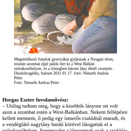
Megemlékezö fiatalok gyertyákat gyújtanak a Nyugati téren,
miután szombat éjjel pánik tört ki a West Balkán
szórakozóhelyen, és a tömegben három lány életét vesztette.
Diszkótragédia, baleset 2011.01.17. fotó: Németh András
Péter
Fotó: Nemeth Andras Peter
Horgas Eszter fuvolaművész:
– Utólag tudtam meg, hogy a kisebbik lányom ott volt
azon a szombat estén a West-Balkánban. Nekem fellépésre
kellett mennem, ő pedig egy ismerős családnál maradt, és
a vendéglátó nagylány baráti körével látogattak el a
szórakozóhelyre. Szerencsére a lányomnak csak a csuklója