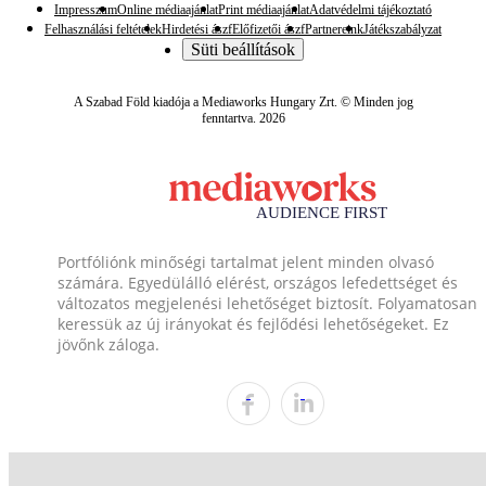
Impresszum
Online médiaajánlat
Print médiaajánlat
Adatvédelmi tájékoztató
Felhasználási feltételek
Hirdetési ászf
Előfizetői ászf
Partnereink
Játékszabályzat
Süti beállítások
A Szabad Föld kiadója a Mediaworks Hungary Zrt. © Minden jog
fenntartva. 2026
Portfóliónk minőségi tartalmat jelent minden olvasó
számára. Egyedülálló elérést, országos lefedettséget és
változatos megjelenési lehetőséget biztosít. Folyamatosan
keressük az új irányokat és fejlődési lehetőségeket. Ez
jövőnk záloga.