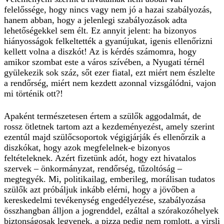
felelőssége, hogy nincs vagy nem jó a hazai szabályozás,
hanem abban, hogy a jelenlegi szabályozások adta
lehetőségekkel sem élt. Ez annyit jelent: ha bizonyos
hiányosságok felkeltették a gyanújukat, igenis ellenőrizni
kellett volna a diszkót! Az is kérdés számomra, hogy
amikor szombat este a város szívében, a Nyugati térnél
gyülekezik sok száz, sőt ezer fiatal, ezt miért nem észlelte
a rendőrség, miért nem kezdett azonnal vizsgálódni, vajon
mi történik ott?!
Apaként természetesen értem a szülők aggodalmát, de
rossz ötletnek tartom azt a kezdeményezést, amely szerint
ezentúl majd szülőcsoportok végigjárják és ellenőrzik a
diszkókat, hogy azok megfelelnek-e bizonyos
feltételeknek. Azért fizetünk adót, hogy ezt hivatalos
szervek – önkormányzat, rendőrség, tűzoltóság –
megtegyék. Mi, politikailag, emberileg, morálisan tudatos
szülők azt próbáljuk inkább elérni, hogy a jövőben a
kereskedelmi tevékenység engedélyezése, szabályozása
összhangban álljon a jogrenddel, ezáltal a szórakozóhelyek
biztonságosak legyenek, a pizza pedig nem romlott, a virsli