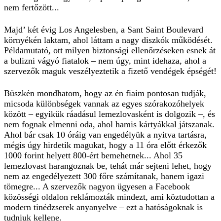
nem fertőzött...
Majd’ két évig Los Angelesben, a Sant Saint Boulevard
környékén laktam, ahol láttam a nagy diszkók működését.
Példamutató, ott milyen biztonsági ellenőrzéseken esnek át
a bulizni vágyó fiatalok – nem úgy, mint idehaza, ahol a
szervezők maguk veszélyeztetik a fizető vendégek épségét!
Büszkén mondhatom, hogy az én fiaim pontosan tudják,
micsoda különbségek vannak az egyes szórakozóhelyek
között – egyikük ráadásul lemezlovasként is dolgozik –, és
nem fognak elmenni oda, ahol hamis kártyákkal játszanak.
Ahol bár csak 10 óráig van engedélyük a nyitva tartásra,
mégis úgy hirdetik magukat, hogy a 11 óra előtt érkezők
1000 forint helyett 800-ért bemehetnek... Ahol 35
lemezlovast harangoznak be, tehát már sejteni lehet, hogy
nem az engedélyezett 300 főre számítanak, hanem igazi
tömegre... A szervezők nagyon ügyesen a Facebook
közösségi oldalon reklámozták mindezt, ami köztudottan a
modern tinédzserek anyanyelve – ezt a hatóságoknak is
tudniuk kellene.