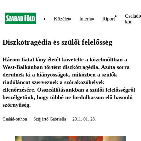
Családi
Közélet
Interjú
Riport
kör
Diszkótragédia és szülői felelősség
Három fiatal lány életét követelte a közelmúltban a
West-Balkánban történt diszkótragédia. Azóta sorra
derülnek ki a hiányosságok, miközben a szülők
riadóláncot szerveznek a szórakozóhelyek
ellenőrzésére. Összeállításunkban a szülői felelősségről
beszélgetünk, hogy többé ne fordulhasson elő hasonló
szörnyűség.
Család-otthon
Szijjártó Gabriella
2011. 01. 28.