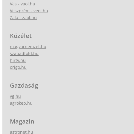
Vas - vaol.hu
Veszprém - veol.hu
Zala - zaol.hu
Közélet
magyarnemzet.hu
szabadfold.hu
hirtv.hu
origo.hu
Gazdaság
vg.hu
agrokep.hu
Magazin
astronet.hu