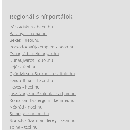
Regionális hírportálok
Bács-Kiskun - baon.hu
Baranya - bama.hu
Békés - beol.hu
Borsod-Abaúj-Zemplén - boon.hu
Csongrád - delmagyar.hu
Dunaújváros - duol.hu
Fejér - feol.hu
Győr-Moson-Sopron - kisalfold.hu
Hajdú-Bihar - haon.hu
Heves - heol.hu
Jász-Nagykun-Szolnok - szoljon.hu
Komárom-Esztergom - kemma.hu
Nógrád - nool.hu
Somogy - sonline.hu
Szabolcs-Szatmár-Bereg - szon.hu
Tolna - teol.hu