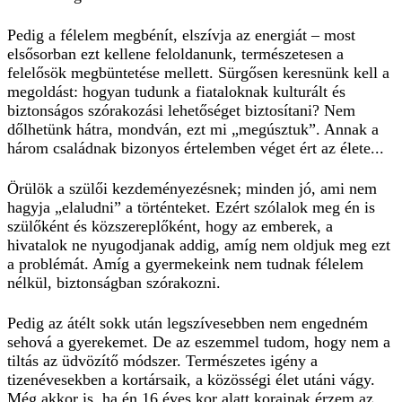
Pedig a félelem megbénít, elszívja az energiát – most
elsősorban ezt kellene feloldanunk, természetesen a
felelősök megbüntetése mellett. Sürgősen keresnünk kell a
megoldást: hogyan tudunk a fiataloknak kulturált és
biztonságos szórakozási lehetőséget biztosítani? Nem
dőlhetünk hátra, mondván, ezt mi „megúsztuk”. Annak a
három családnak bizonyos értelemben véget ért az élete...
Örülök a szülői kezdeményezésnek; minden jó, ami nem
hagyja „elaludni” a történteket. Ezért szólalok meg én is
szülőként és közszereplőként, hogy az emberek, a
hivatalok ne nyugodjanak addig, amíg nem oldjuk meg ezt
a problémát. Amíg a gyermekeink nem tudnak félelem
nélkül, biztonságban szórakozni.
Pedig az átélt sokk után legszívesebben nem engedném
sehová a gyerekemet. De az eszemmel tudom, hogy nem a
tiltás az üdvözítő módszer. Természetes igény a
tizenévesekben a kortársaik, a közösségi élet utáni vágy.
Még akkor is, ha én 16 éves kor alatt korainak érzem az