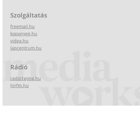
Szolgáltatás
freemail.hu
koponyeg.hu
videa.hu
lapcentrum.hu
Rádió
radio1gong.hu
hirfm.hu