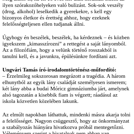
ilyen szórakozóhelyeken való bulizást. Sok-sok veszély
(drog, alkohol) leselkedik a gyerekekre, s kell egy
bizonyos életkor és érettség ahhoz, hogy ezeknek
felelősségteljesen ellen tudjanak állni.
Úgyhogy én beszélek, beszélek, ha kérdeznek – és közben
igyekszem „kimasszírozni” a rettegést a saját lányomból.
Az a filozófiám, hogy a velünk történő rosszakból is
tanulni kell, és a javunkra, épülésünkre fordítani azt.
Ungvári Tamás író-irodalomtörténész-műfordító:
– Érzelmileg sokszorosan megrázott a tragédia. A három
elhunytból az egyik lány családját személyesen ismerem;
két lány abba a budai Móricz gimnáziumba járt, amelynek
alsó tagozatán a kisebbik fiam is végzett; ráadásul az
iskola közvetlen közelében lakunk.
Az elmúlt napokban láthattuk, mindenki másra akarja tolni
a felelősséget. Nagyon csüggesztő, hogy az önkormányzat
a szabályozás hiányára hivatkozva próbál mentegetőzni.
Véleményem szerint a hivatalnak nem abban van