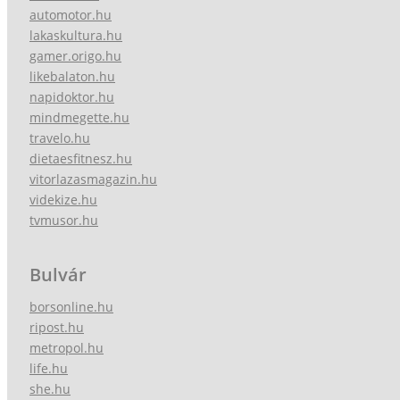
automotor.hu
lakaskultura.hu
gamer.origo.hu
likebalaton.hu
napidoktor.hu
mindmegette.hu
travelo.hu
dietaesfitnesz.hu
vitorlazasmagazin.hu
videkize.hu
tvmusor.hu
Bulvár
borsonline.hu
ripost.hu
metropol.hu
life.hu
she.hu