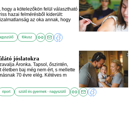
ogy a kötelezőkön felül választható
ss hazai felmérésből kiderült:
 bizalmatlanság az oka annak, hogy
agyszülő
fókusz
úlátó jóslatokra
avalja Áronka. Tapsol, őszintén,
 életben baj még nem ért, s mellette
mi másnak 70 évre elég. Kétéves m
riport
szülő és gyermek - nagyszülő