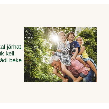
l járhat,
k kell,
ládi béke