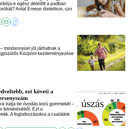
kibírja-e egész délelőtt a padban
őpróbát? Antal Emese dietetikus, szo
– mindannyian jól járhatnak a
Egyszülős Központ kezdeményezése
dveltebb, ezt követi a
versenyszám
ra íratja be óvodás korú gyermekét –
x felméréséből. Ezt a
etik. A foglalkozásokra a családok