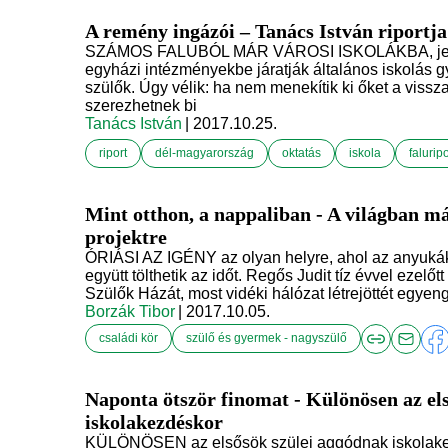
A remény ingázói – Tanács István riportja
SZÁMOS FALUBÓL MÁR VÁROSI ISKOLÁKBA, jellem
egyházi intézményekbe járatják általános iskolás g
szülők. Úgy vélik: ha nem menekítik ki őket a viss
szerezhetnek bi
Tanács István
| 2017.10.25.
riport
dél-magyarország
oktatás
iskola
faluripo
Mint otthon, a nappaliban - A világban má
projektre
ÓRIÁSI AZ IGÉNY az olyan helyre, ahol az anyuká
együtt tölthetik az időt. Regős Judit tíz évvel ezelő
Szülők Házát, most vidéki hálózat létrejöttét egyeng
Borzák Tibor
| 2017.10.05.
családi kör
szülő és gyermek - nagyszülő
Naponta ötször finomat - Különösen az el
iskolakezdéskor
KÜLÖNÖSEN az elsősök szülei aggódnak iskolakez