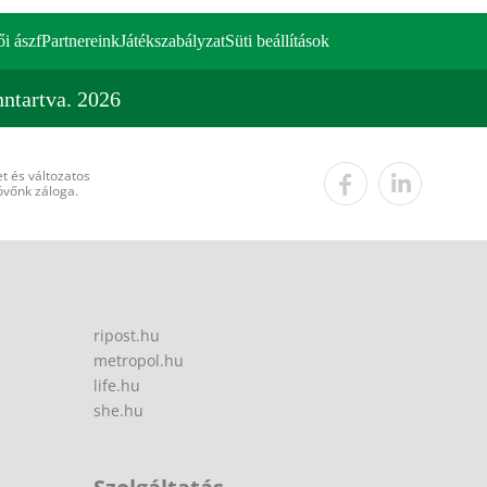
ői ászf
Partnereink
Játékszabályzat
Süti beállítások
ntartva. 2026
t és változatos
övőnk záloga.
ripost.hu
metropol.hu
life.hu
she.hu