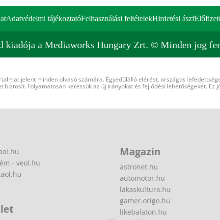
at
Adatvédelmi tájékoztató
Felhasználási feltételek
Hirdetési ászf
Előfizet
d kiadója a Mediaworks Hungary Zrt. © Minden jog fen
rtalmat jelent minden olvasó számára. Egyedülálló elérést, országos lefedettsége
 biztosít. Folyamatosan keressük az új irányokat és fejlődési lehetőségeket. Ez j
Magazin
aol.hu
ém - veol.hu
astronet.hu
zaol.hu
automotor.hu
lakaskultura.hu
gamer.origo.hu
let
likebalaton.hu