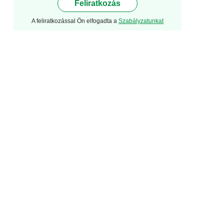
Feliratkozás
A feliratkozással Ön elfogadta a
Szabályzatunkat