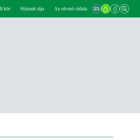
di kör
Házunk tája
Az olvasó oldala