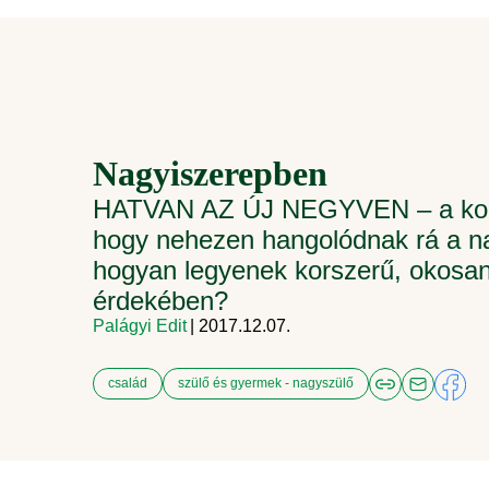
Nagyiszerepben
HATVAN AZ ÚJ NEGYVEN – a koroso
hogy nehezen hangolódnak rá a nag
hogyan legyenek korszerű, okosan 
érdekében?
Palágyi Edit
| 2017.12.07.
család
szülő és gyermek - nagyszülő