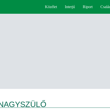
Közélet
Interjú
Riport
Csalá
 NAGYSZÜLŐ