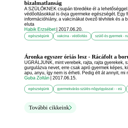
bizalmatlanság
A SZÜLŐKNEK csupán töredéke él a lehetőséggel, h
védőoltásokkal is óvja gyermeke egészségét. Egy fri
információhiány, a vakcinákat övező tévhitek és a
eluta
Habik Erzsébet
| 2017.06.20.
egészségünk
vakcina - védőoltás
szülő és gyermek - n
Áronka egyszer óriás lesz - Rácáfolt a bor
UGRÁLJUNK, mint verebek, rajta, rajta gyerekek, sz
gurgulázva nevet, erre csak apró gyermek képes, kit
apu, anyu, így nem is érheti. Pedig élt át annyit, 
Guba Zoltán
| 2017.06.15.
egészségünk
gyermekvárás-szülés-nőgyógyászat - - eü
További cikkeink