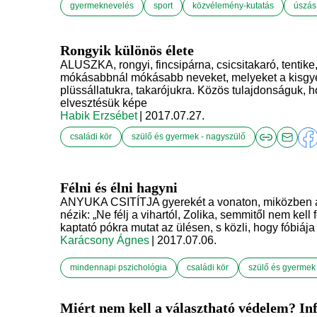
gyermeknevelés
sport
közvélemény-kutatás
úszás
Rongyik különös élete
ALUSZKA, rongyi, fincsipárna, csicsitakaró, tentik
mókásabbnál mókásabb neveket, melyeket a kisgy
plüssállatukra, takarójukra. Közös tulajdonságuk, 
elvesztésük képe
Habik Erzsébet
| 2017.07.27.
családi kör
szülő és gyermek - nagyszülő
Félni és élni hagyni
ANYUKA CSITÍTJA gyerekét a vonaton, miközben az
nézik: „Ne félj a vihartól, Zolika, semmitől nem kell f
kaptató pókra mutat az ülésen, s közli, hogy fóbiáj
Karácsony Ágnes
| 2017.07.06.
mindennapi pszichológia
családi kör
szülő és gyermek
Miért nem kell a választható védelem? In