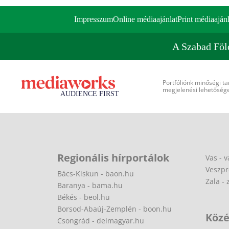
Impresszum
Online médiaajánlat
Print médiaajánl
A Szabad Föl
Portfóliónk minőségi ta
megjelenési lehetőséget
Regionális hírportálok
Vas - v
Veszpr
Bács-Kiskun - baon.hu
Zala - 
Baranya - bama.hu
Békés - beol.hu
Borsod-Abaúj-Zemplén - boon.hu
Közé
Csongrád - delmagyar.hu