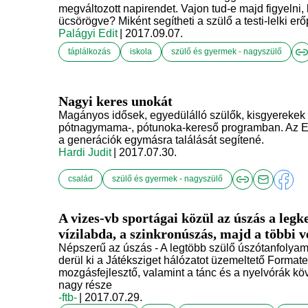
megváltozott napirendet. Vajon tud-e majd figyelni, 
ücsörögve? Miként segítheti a szülő a testi-lelki er
Palágyi Edit
| 2017.09.07.
táplálkozás
iskola
szülő és gyermek - nagyszülő
Nagyi keres unokát
Magányos idősek, egyedülálló szülők, kisgyerekek 
pótnagymama-, pótunoka-kereső programban. Az 
a generációk egymásra találását segítené.
Hardi Judit
| 2017.07.30.
család
szülő és gyermek - nagyszülő
A vizes-vb sportágai közül az úszás a legke
vízilabda, a szinkronúszás, majd a többi 
Népszerű az úszás - A legtöbb szülő úszótanfolyam
derül ki a Játéksziget hálózatot üzemeltető Formate
mozgásfejlesztő, valamint a tánc és a nyelvórák köv
nagy része
-ftb-
| 2017.07.29.