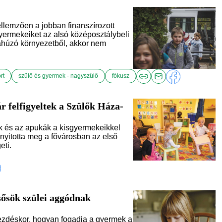
zően a jobban finanszírozott
yermekeiket az alsó középosztálybeli
zahúzó környezetből, akkor nem
rt
szülő és gyermek - nagyszülő
fókusz
r felfigyeltek a Szülők Háza-
k és az apukák a kisgyermekeikkel
tt nyitotta meg a fővárosban az első
eti.
sősök szülei aggódnak
déskor, hogyan fogadja a gyermek a