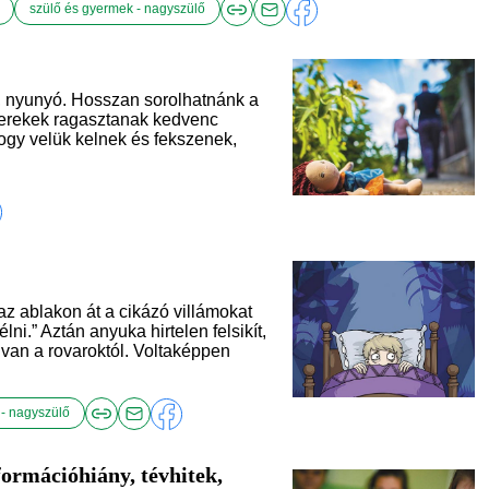
szülő és gyermek - nagyszülő
e, nyunyó. Hosszan sorolhatnánk a
erekek ragasztanak kedvenc
hogy velük kelnek és fekszenek,
 ablakon át a cikázó villámokat
élni.” Aztán anyuka hirtelen felsikít,
a van a rovaroktól. Voltaképpen
 - nagyszülő
formációhiány, tévhitek,