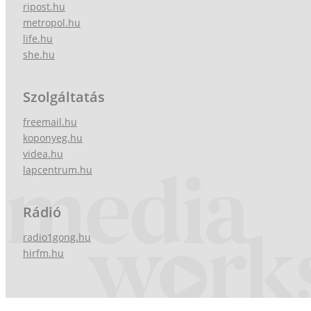
ripost.hu
metropol.hu
life.hu
she.hu
Szolgáltatás
freemail.hu
koponyeg.hu
videa.hu
lapcentrum.hu
Rádió
radio1gong.hu
hirfm.hu