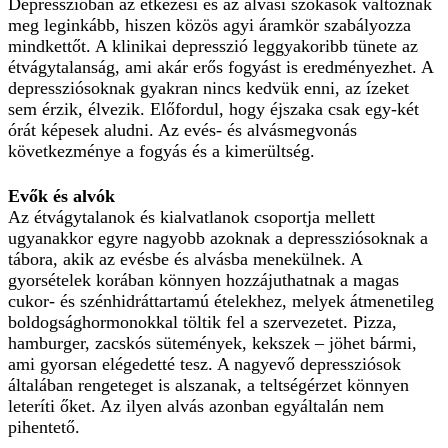
Depresszióban az étkezési és az alvási szokások változnak
meg leginkább, hiszen közös agyi áramkör szabályozza
mindkettőt. A klinikai depresszió leggyakoribb tünete az
étvágytalanság, ami akár erős fogyást is eredményezhet. A
depressziósoknak gyakran nincs kedvük enni, az ízeket
sem érzik, élvezik. Előfordul, hogy éjszaka csak egy-két
órát képesek aludni. Az evés- és alvásmegvonás
következménye a fogyás és a kimerültség.
Evők és alvók
Az étvágytalanok és kialvatlanok csoportja mellett
ugyanakkor egyre nagyobb azoknak a depressziósoknak a
tábora, akik az evésbe és alvásba menekülnek. A
gyorsételek korában könnyen hozzájuthatnak a magas
cukor- és szénhidráttartamú ételekhez, melyek átmenetileg
boldogsághormonokkal töltik fel a szervezetet. Pizza,
hamburger, zacskós sütemények, kekszek – jöhet bármi,
ami gyorsan elégedetté tesz. A nagyevő depressziósok
általában rengeteget is alszanak, a teltségérzet könnyen
leteríti őket. Az ilyen alvás azonban egyáltalán nem
pihentető.