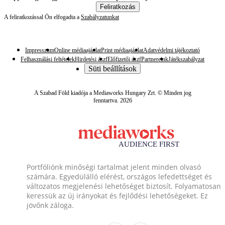
Feliratkozás
A feliratkozással Ön elfogadta a
Szabályzatunkat
Impresszum
Online médiaajánlat
Print médiaajánlat
Adatvédelmi tájékoztató
Felhasználási feltételek
Hirdetési ászf
Előfizetői ászf
Partnereink
Játékszabályzat
Süti beállítások
A Szabad Föld kiadója a Mediaworks Hungary Zrt. © Minden jog
fenntartva. 2026
Portfóliónk minőségi tartalmat jelent minden olvasó
számára. Egyedülálló elérést, országos lefedettséget és
változatos megjelenési lehetőséget biztosít. Folyamatosan
keressük az új irányokat és fejlődési lehetőségeket. Ez
jövőnk záloga.