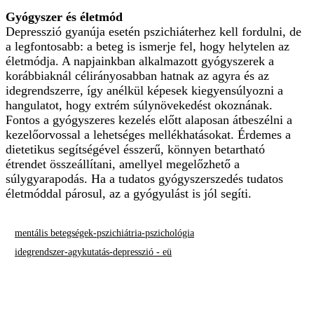
Gyógyszer és életmód
Depresszió gyanúja esetén pszichiáterhez kell fordulni, de
a legfontosabb: a beteg is ismerje fel, hogy helytelen az
életmódja. A napjainkban alkalmazott gyógyszerek a
korábbiaknál célirányosabban hatnak az agyra és az
idegrendszerre, így anélkül képesek kiegyensúlyozni a
hangulatot, hogy extrém súlynövekedést okoznának.
Fontos a gyógyszeres kezelés előtt alaposan átbeszélni a
kezelőorvossal a lehetséges mellékhatásokat. Érdemes a
dietetikus segítségével ésszerű, könnyen betartható
étrendet összeállítani, amellyel megelőzhető a
súlygyarapodás. Ha a tudatos gyógyszerszedés tudatos
életmóddal párosul, az a gyógyulást is jól segíti.
mentális betegségek-pszichiátria-pszichológia
idegrendszer-agykutatás-depresszió - eü