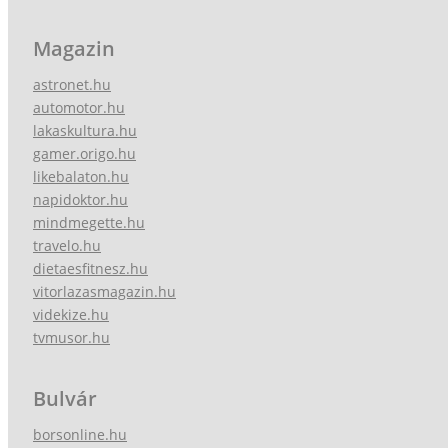
Magazin
astronet.hu
automotor.hu
lakaskultura.hu
gamer.origo.hu
likebalaton.hu
napidoktor.hu
mindmegette.hu
travelo.hu
dietaesfitnesz.hu
vitorlazasmagazin.hu
videkize.hu
tvmusor.hu
Bulvár
borsonline.hu