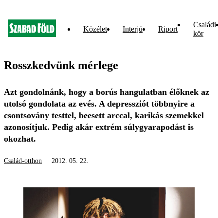
Családi
Közélet
Interjú
Riport
kör
Rosszkedvünk mérlege
Azt gondolnánk, hogy a borús hangulatban élőknek az
utolsó gondolata az evés. A depressziót többnyire a
csontsovány testtel, beesett arccal, karikás szemekkel
azonosítjuk. Pedig akár extrém súlygyarapodást is
okozhat.
Család-otthon
2012. 05. 22.