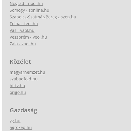
Nógrád - nool.hu
Somogy - sonline.hu
Szabolcs-Szatmár-Bereg - szon.hu
Tolna - teol.hu
Vas - vaol.hu
Veszprém - veol.hu
Zala - zaol.hu
Közélet
magyarnemzet.hu
szabadfold.hu
hirtv.hu
origo.hu
Gazdaság
vg.hu
agrokep.hu