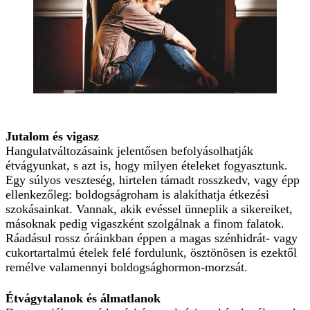
Jutalom és vigasz
Hangulatváltozásaink jelentősen befolyásolhatják
étvágyunkat, s azt is, hogy milyen ételeket fogyasztunk.
Egy súlyos veszteség, hirtelen támadt rosszkedv, vagy épp
ellenkezőleg: boldogságroham is alakíthatja étkezési
szokásainkat. Vannak, akik evéssel ünneplik a sikereiket,
másoknak pedig vigaszként szolgálnak a finom falatok.
Ráadásul rossz óráinkban éppen a magas szénhidrát- vagy
cukortartalmú ételek felé fordulunk, ösztönösen is ezektől
remélve valamennyi boldogsághormon-morzsát.
Étvágytalanok és álmatlanok