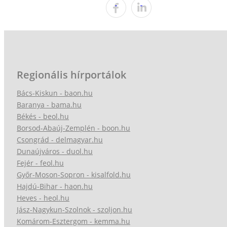
Regionális hírportálok
Bács-Kiskun - baon.hu
Baranya - bama.hu
Békés - beol.hu
Borsod-Abaúj-Zemplén - boon.hu
Csongrád - delmagyar.hu
Dunaújváros - duol.hu
Fejér - feol.hu
Győr-Moson-Sopron - kisalfold.hu
Hajdú-Bihar - haon.hu
Heves - heol.hu
Jász-Nagykun-Szolnok - szoljon.hu
Komárom-Esztergom - kemma.hu