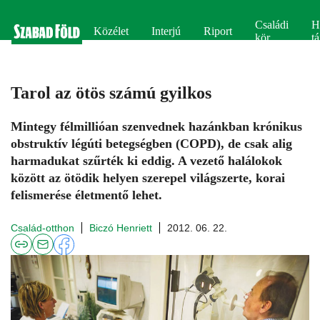
Családi
H
Közélet
Interjú
Riport
kör
tá
Tarol az ötös számú gyilkos
Mintegy félmillióan szenvednek hazánkban krónikus
obstruktív légúti betegségben (COPD), de csak alig
harmadukat szűrték ki eddig. A vezető halálokok
között az ötödik helyen szerepel világszerte, korai
felismerése életmentő lehet.
Család-otthon
Biczó Henriett
2012. 06. 22.