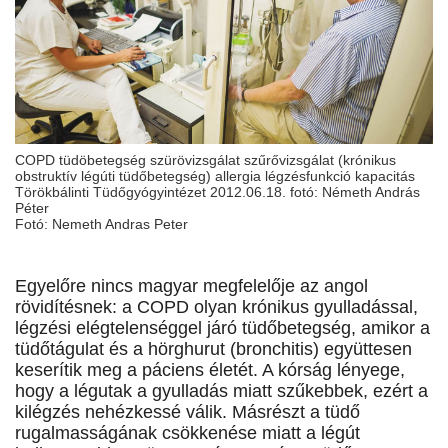
COPD tüdöbetegség szürövizsgálat szűrővizsgálat (krónikus
obstruktív légúti tüdőbetegség) allergia légzésfunkció kapacitás
Törökbálinti Tüdőgyógyintézet 2012.06.18. fotó: Németh András
Péter
Fotó: Nemeth Andras Peter
Egyelőre nincs magyar megfelelője az angol
rövidítésnek: a COPD olyan krónikus gyulladással,
légzési elégtelenséggel járó tüdőbetegség, amikor a
tüdőtágulat és a hörghurut (bronchitis) együttesen
keserítik meg a páciens életét. A kórság lényege,
hogy a légutak a gyulladás miatt szűkebbek, ezért a
kilégzés nehézkessé válik. Másrészt a tüdő
rugalmasságának csökkenése miatt a légút