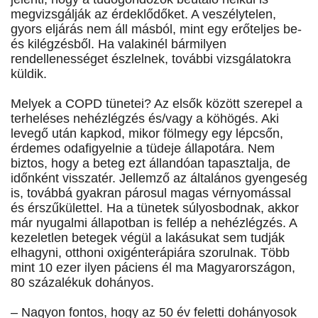
megvizsgálják az érdeklődőket. A veszélytelen,
gyors eljárás nem áll másból, mint egy erőteljes be-
és kilégzésből. Ha valakinél bármilyen
rendellenességet észlelnek, további vizsgálatokra
küldik.
Melyek a COPD tünetei? Az elsők között szerepel a
terheléses nehézlégzés és/vagy a köhögés. Aki
levegő után kapkod, mikor fölmegy egy lépcsőn,
érdemes odafigyelnie a tüdeje állapotára. Nem
biztos, hogy a beteg ezt állandóan tapasztalja, de
időnként visszatér. Jellemző az általános gyengeség
is, továbbá gyakran párosul magas vérnyomással
és érszűkülettel. Ha a tünetek súlyosbodnak, akkor
már nyugalmi állapotban is fellép a nehézlégzés. A
kezeletlen betegek végül a lakásukat sem tudják
elhagyni, otthoni oxigénterápiára szorulnak. Több
mint 10 ezer ilyen páciens él ma Magyarországon,
80 százalékuk dohányos.
– Nagyon fontos, hogy az 50 év feletti dohányosok