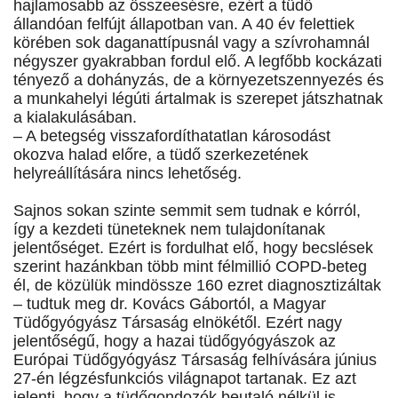
hajlamosabb az összeesésre, ezért a tüdő
állandóan felfújt állapotban van. A 40 év felettiek
körében sok daganattípusnál vagy a szívrohamnál
négyszer gyakrabban fordul elő. A legfőbb kockázati
tényező a dohányzás, de a környezetszennyezés és
a munkahelyi légúti ártalmak is szerepet játszhatnak
a kialakulásában.
– A betegség visszafordíthatatlan károsodást
okozva halad előre, a tüdő szerkezetének
helyreállítására nincs lehetőség.
Sajnos sokan szinte semmit sem tudnak e kórról,
így a kezdeti tüneteknek nem tulajdonítanak
jelentőséget. Ezért is fordulhat elő, hogy becslések
szerint hazánkban több mint félmillió COPD-beteg
él, de közülük mindössze 160 ezret diagnosztizáltak
– tudtuk meg dr. Kovács Gábortól, a Magyar
Tüdőgyógyász Társaság elnökétől. Ezért nagy
jelentőségű, hogy a hazai tüdőgyógyászok az
Európai Tüdőgyógyász Társaság felhívására június
27-én légzésfunkciós világnapot tartanak. Ez azt
jelenti, hogy a tüdőgondozók beutaló nélkül is