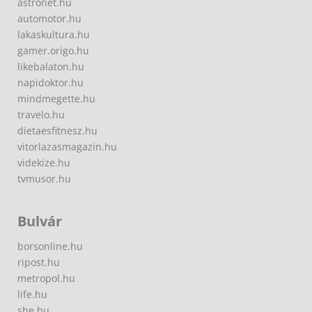
astronet.hu
automotor.hu
lakaskultura.hu
gamer.origo.hu
likebalaton.hu
napidoktor.hu
mindmegette.hu
travelo.hu
dietaesfitnesz.hu
vitorlazasmagazin.hu
videkize.hu
tvmusor.hu
Bulvár
borsonline.hu
ripost.hu
metropol.hu
life.hu
she.hu