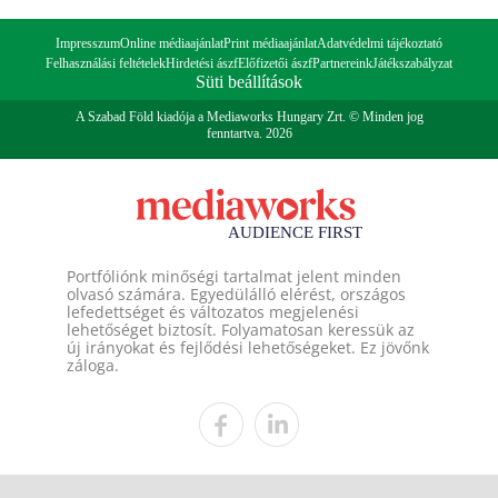
Impresszum
Online médiaajánlat
Print médiaajánlat
Adatvédelmi tájékoztató
Felhasználási feltételek
Hirdetési ászf
Előfizetői ászf
Partnereink
Játékszabályzat
Süti beállítások
A Szabad Föld kiadója a Mediaworks Hungary Zrt. © Minden jog
fenntartva. 2026
Portfóliónk minőségi tartalmat jelent minden
olvasó számára. Egyedülálló elérést, országos
lefedettséget és változatos megjelenési
lehetőséget biztosít. Folyamatosan keressük az
új irányokat és fejlődési lehetőségeket. Ez jövőnk
záloga.