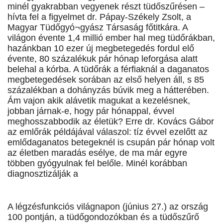
minél gyakrabban vegyenek részt tüdőszűrésen –
hívta fel a figyelmet dr. Pápay-Székely Zsolt, a
Magyar Tüdőgyó¬gyász Társaság főtitkára. A
világon évente 1,4 millió ember hal meg tüdőrákban,
hazánkban 10 ezer új megbetegedés fordul elő
évente, 80 százalékuk pár hónap leforgása alatt
belehal a kórba. A tüdőrák a férfiaknál a daganatos
megbetegedések sorában az első helyen áll, s 85
százalékban a dohányzás búvik meg a hátterében.
Ám vajon akik alávetik magukat a kezelésnek,
jobban járnak-e, hogy pár hónappal, évvel
meghosszabbodik az életük? Erre dr. Kovács Gábor
az emlőrák példájával válaszol: tíz évvel ezelőtt az
emlődaganatos betegeknél is csupán pár hónap volt
az életben maradás esélye, de ma már egyre
többen gyógyulnak fel belőle. Minél korábban
diagnosztizálják a
A légzésfunkciós világnapon (június 27.) az ország
100 pontján, a tüdőgondozókban és a tüdőszűrő