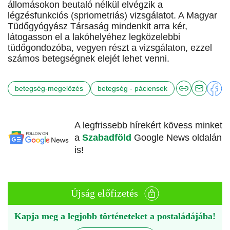
állomásokon beutaló nélkül elvégzik a
légzésfunkciós (spriometriás) vizsgálatot. A Magyar
Tüdőgyógyász Társaság mindenkit arra kér,
látogasson el a lakóhelyéhez legközelebbi
tüdőgondozóba, vegyen részt a vizsgálaton, ezzel
számos betegségnek elejét lehet venni.
betegség-megelőzés
betegség - páciensek
A legfrissebb hírekért kövess minket
a
Szabadföld
Google News oldalán
is!
Újság előfizetés
Kapja meg a legjobb történeteket a postaládájába!