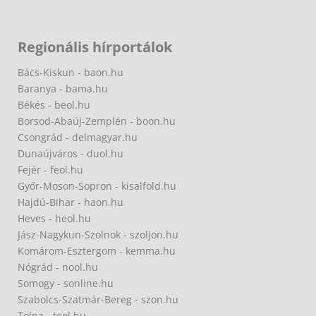
Regionális hírportálok
Bács-Kiskun - baon.hu
Baranya - bama.hu
Békés - beol.hu
Borsod-Abaúj-Zemplén - boon.hu
Csongrád - delmagyar.hu
Dunaújváros - duol.hu
Fejér - feol.hu
Győr-Moson-Sopron - kisalfold.hu
Hajdú-Bihar - haon.hu
Heves - heol.hu
Jász-Nagykun-Szolnok - szoljon.hu
Komárom-Esztergom - kemma.hu
Nógrád - nool.hu
Somogy - sonline.hu
Szabolcs-Szatmár-Bereg - szon.hu
Tolna - teol.hu