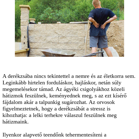
A derékzsába nincs tekintettel a nemre és az életkorra sem.
Leginkább hirtelen forduláskor, hajláskor, netán súly
megemelésekor támad. Az ágyéki csigolyákhoz közeli
hátizmok feszülnek, keményednek meg, s az ezt kísérő
fájdalom akár a talpunkig sugározhat. Az orvosok
figyelmeztetnek, hogy a derékzsábát a stressz is
kihozhatja: a lelki terhekre válaszul feszülnek meg
hátizmaink.
Ilyenkor alapvető teendőnk tehermentesíteni a