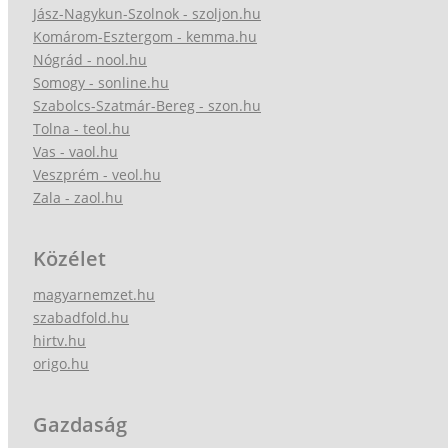
Jász-Nagykun-Szolnok - szoljon.hu
Komárom-Esztergom - kemma.hu
Nógrád - nool.hu
Somogy - sonline.hu
Szabolcs-Szatmár-Bereg - szon.hu
Tolna - teol.hu
Vas - vaol.hu
Veszprém - veol.hu
Zala - zaol.hu
Közélet
magyarnemzet.hu
szabadfold.hu
hirtv.hu
origo.hu
Gazdaság