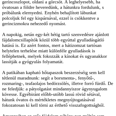
gerincoszlopot, oldani a görcsöt. A leghelyesebb, ha
óvatosan a földre heveredünk, a hátunkra fordulunk, s
próbálunk elernyedni. Enyhén behajlított lábunkat
polcoljuk fel egy kispárnával, ezzel is csökkentve a
gerincizmokra nehezedő nyomást.
A napokig, netán egy-két hétig tartó szenvedésre ajánlott
fájdalomcsillapítók közül több egyúttal gyulladásgátló
hatású is. Ez azért fontos, mert a hátizomzat tartósan
helytelen terhelése miatt különféle gyulladások is
felléphetnek, melyek fokozzák a kínokat és ugyanakkor
lassítják a gyógyulás folyamatát.
A patikában kapható hőtapaszok beszerzéséig sem kell
tétlenül maradnunk: segít a borsmenta-, fenyőtű-,
rozmaring-, teafaolajos bedörzsölés, illetve forró fürdő. De
ne feledjük: a pátyolgatást mindannyiszor ágynyugalom
kövesse. Egyébiránt előbb-utóbb lassú rövid sétával,
hátunk óvatos és mértékletes megnyújtogatásával
fokozatosan ki kell törni az érthető visszafogottságból.