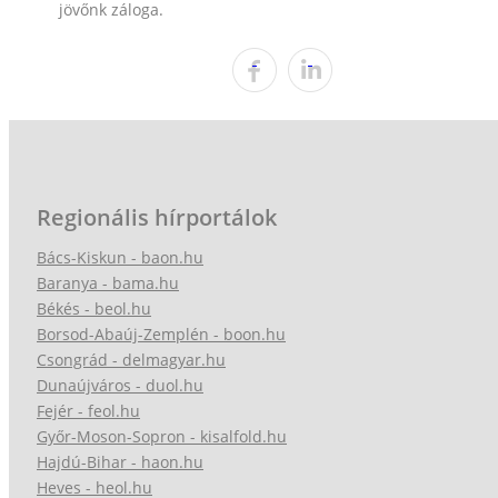
jövőnk záloga.
Regionális hírportálok
Bács-Kiskun - baon.hu
Baranya - bama.hu
Békés - beol.hu
Borsod-Abaúj-Zemplén - boon.hu
Csongrád - delmagyar.hu
Dunaújváros - duol.hu
Fejér - feol.hu
Győr-Moson-Sopron - kisalfold.hu
Hajdú-Bihar - haon.hu
Heves - heol.hu