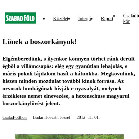
Családi
Közélet
Interjú
Riport
kör
Lőnek a boszorkányok!
Elgémberedünk, s ilyenkor könnyen törhet ránk derült
égből a villámcsapás: elég egy gyanútlan lehajolás, s
máris pokoli fájdalom hasít a hátunkba. Megkövülünk,
hiszen minden mozdulat további kínok forrása. Az
orvosok lumbágónak hívják e nyavalyát, melynek
érzékletes német elnevezése, a hexenschuss magyarul
boszorkánylövést jelent.
Család-otthon
Budai Horváth József
2012. 11. 01.