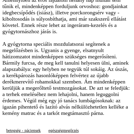
Amennyiben az erős fájdalom néhány nap múltán sem
tűnik el, mindenképpen forduljunk orvoshoz: gondjainkat
idegbecsípődés (isiász), illetve porckorongsérv vagy -
kiboltosodás is súlyosbíthatja, ami már szakszerű ellátást
követel. Ennek része lehet az ingeráram-kezelés és a
gyógytornászhoz járás is.
A gyógytorna speciális mozdulatsorai segítenek a
megelőzésben is. Ugyanis a gyenge, elsatnyult
hátizomzatot mindenképpen szükséges megerősíteni.
Bármily furcsa, de meg kell tanulni helyesen ülni, aminek
alapszabálya: egy helyben ne tegyük túl sokáig. Az úszás,
a kerékpározás hasonlóképpen felvértez az újabb
derékmerevítő rohamokkal szemben. Ám mindenképpen
kerüljük a megerőltető testmozgásokat. De azt se feledjük:
a terhek emeléséhez nem lehajolni, hanem leguggolni
érdemes. Végül még egy jó tanács lumbágósoknak: az
igazán pihentető és lazító alvás nélkülözhetetlen kelléke a
kemény matrac és a tarkót megtámasztó párna.
betegség - páciensek
egészségmegőrzés