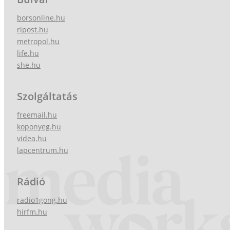
borsonline.hu
ripost.hu
metropol.hu
life.hu
she.hu
Szolgáltatás
freemail.hu
koponyeg.hu
videa.hu
lapcentrum.hu
Rádió
radio1gong.hu
hirfm.hu