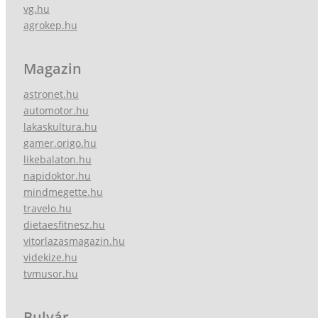
vg.hu
agrokep.hu
Magazin
astronet.hu
automotor.hu
lakaskultura.hu
gamer.origo.hu
likebalaton.hu
napidoktor.hu
mindmegette.hu
travelo.hu
dietaesfitnesz.hu
vitorlazasmagazin.hu
videkize.hu
tvmusor.hu
Bulvár