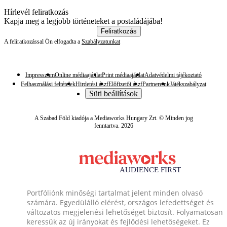
Hírlevél feliratkozás
Kapja meg a legjobb történeteket a postaládájába!
Feliratkozás
A feliratkozással Ön elfogadta a
Szabályzatunkat
Impresszum
Online médiaajánlat
Print médiaajánlat
Adatvédelmi tájékoztató
Felhasználási feltételek
Hirdetési ászf
Előfizetői ászf
Partnereink
Játékszabályzat
Süti beállítások
A Szabad Föld kiadója a Mediaworks Hungary Zrt. © Minden jog
fenntartva. 2026
Portfóliónk minőségi tartalmat jelent minden olvasó
számára. Egyedülálló elérést, országos lefedettséget és
változatos megjelenési lehetőséget biztosít. Folyamatosan
keressük az új irányokat és fejlődési lehetőségeket. Ez