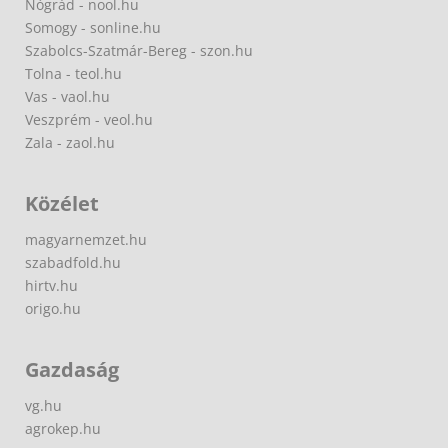
Nógrád - nool.hu
Somogy - sonline.hu
Szabolcs-Szatmár-Bereg - szon.hu
Tolna - teol.hu
Vas - vaol.hu
Veszprém - veol.hu
Zala - zaol.hu
Közélet
magyarnemzet.hu
szabadfold.hu
hirtv.hu
origo.hu
Gazdaság
vg.hu
agrokep.hu