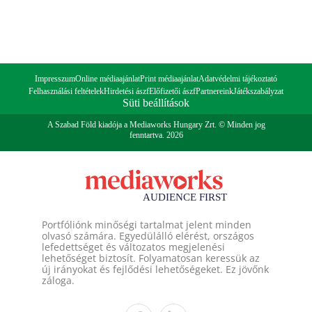
Impresszum
Online médiaajánlat
Print médiaajánlat
Adatvédelmi tájékoztató
Felhasználási feltételek
Hirdetési ászf
Előfizetői ászf
Partnereink
Játékszabályzat
Süti beállítások
A Szabad Föld kiadója a Mediaworks Hungary Zrt. © Minden jog
fenntartva. 2026
Portfóliónk minőségi tartalmat jelent minden
olvasó számára. Egyedülálló elérést, országos
lefedettséget és változatos megjelenési
lehetőséget biztosít. Folyamatosan keressük az
új irányokat és fejlődési lehetőségeket. Ez jövőnk
záloga.