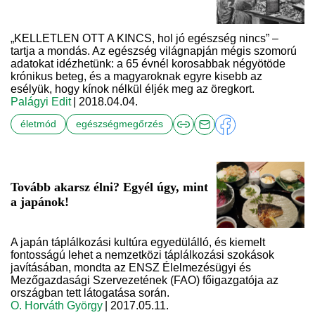
„KELLETLEN OTT A KINCS, hol jó egészség nincs” –
tartja a mondás. Az egészség világnapján mégis szomorú
adatokat idézhetünk: a 65 évnél korosabbak négyötöde
krónikus beteg, és a magyaroknak egyre kisebb az
esélyük, hogy kínok nélkül éljék meg az öregkort.
Palágyi Edit
| 2018.04.04.
életmód
egészségmegőrzés
Tovább akarsz élni? Egyél úgy, mint
a japánok!
A japán táplálkozási kultúra egyedülálló, és kiemelt
fontosságú lehet a nemzetközi táplálkozási szokások
javításában, mondta az ENSZ Élelmezésügyi és
Mezőgazdasági Szervezetének (FAO) főigazgatója az
országban tett látogatása során.
O. Horváth György
| 2017.05.11.