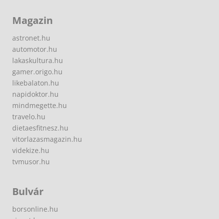
Magazin
astronet.hu
automotor.hu
lakaskultura.hu
gamer.origo.hu
likebalaton.hu
napidoktor.hu
mindmegette.hu
travelo.hu
dietaesfitnesz.hu
vitorlazasmagazin.hu
videkize.hu
tvmusor.hu
Bulvár
borsonline.hu