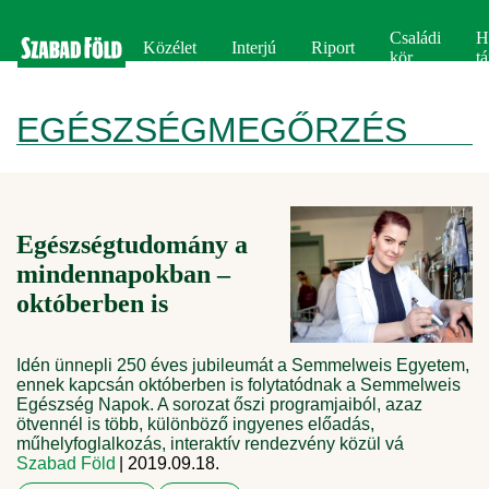
Családi
H
Közélet
Interjú
Riport
kör
tá
EGÉSZSÉGMEGŐRZÉS
Egészségtudomány a
mindennapokban –
októberben is
Idén ünnepli 250 éves jubileumát a Semmelweis Egyetem,
ennek kapcsán októberben is folytatódnak a Semmelweis
Egészség Napok. A sorozat őszi programjaiból, azaz
ötvennél is több, különböző ingyenes előadás,
műhelyfoglalkozás, interaktív rendezvény közül vá
Szabad Föld
| 2019.09.18.