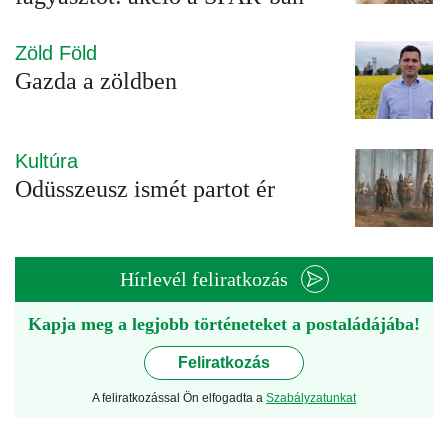
Zöld Föld
Gazda a zöldben
Kultúra
Odüsszeusz ismét partot ér
Hírlevél feliratkozás
Kapja meg a legjobb történeteket a postaládájába!
Feliratkozás
A feliratkozással Ön elfogadta a
Szabályzatunkat