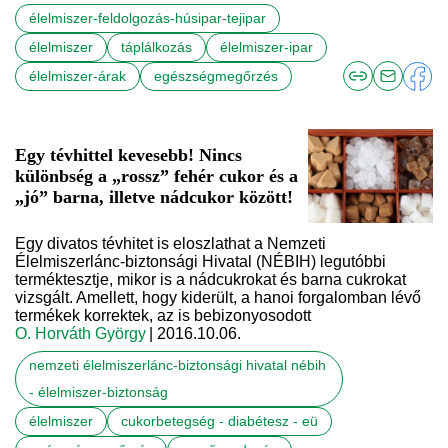
élelmiszer-feldolgozás-húsipar-tejipar
élelmiszer
táplálkozás
élelmiszer-ipar
élelmiszer-árak
egészségmegőrzés
Egy tévhittel kevesebb! Nincs
különbség a „rossz” fehér cukor és a
„jó” barna, illetve nádcukor között!
Egy divatos tévhitet is eloszlathat a Nemzeti
Élelmiszerlánc-biztonsági Hivatal (NÉBIH) legutóbbi
terméktesztje, mikor is a nádcukrokat és barna cukrokat
vizsgált. Amellett, hogy kiderült, a hanoi forgalomban lévő
termékek korrektek, az is bebizonyosodott
O. Horváth György
| 2016.10.06.
nemzeti élelmiszerlánc-biztonsági hivatal nébih
- élelmiszer-biztonság
élelmiszer
cukorbetegség - diabétesz - eü