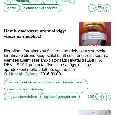
egészségmegőrzés
mezőgazdaság
agrár
élelmiszer-ellenőrzés
Hamis csodaszer: azonnal vigye
vissza az eladóhoz!
Illegálisan forgalmazott és nem engedélyezett színezéket
tartalmazó étrend-kiegészítőt talált célellenőrzése során a
Nemzeti Élelmiszerlánc-biztonsági Hivatal (NÉBIH). A
DEVIL STAR potencianövelő – csakúgy, mint az
ajándékként mellé adott pezsgőtabletta –
O. Horváth György
| 2016.09.08.
nemzeti élelmiszerlánc-biztonsági hivatal nébih
- élelmiszer-biztonság
fogyasztóvédelem
egészségmegőrzés