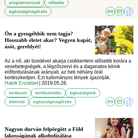
programsorozat
előadás
egészségmegőrzés
Ön a gyengébbik nem tagja?
Hosszabb életet akar? Vegyen kapát,
ásót, gereblyét!
Az a nő, aki tizedével akarja csökkenteni idősebb korára a
vesebetegségek, a légzőszervi és a daganatos kórok
előfordulásának arányait, az heti néhány órát
kertészkedjen. Ezt tudományos tények igazolják.
Habik Erzsébet
| 2019.05.26.
kertészet
kertészkedés
egészségünk
életmód
egészségmegőrzés
Nagyon durván felpörgött a Föld
lakosságának alkoholizálása