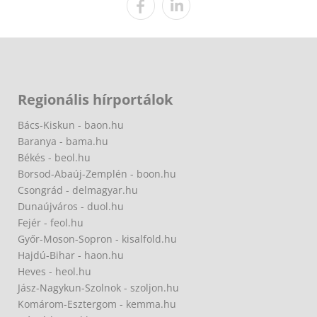
Regionális hírportálok
Bács-Kiskun - baon.hu
Baranya - bama.hu
Békés - beol.hu
Borsod-Abaúj-Zemplén - boon.hu
Csongrád - delmagyar.hu
Dunaújváros - duol.hu
Fejér - feol.hu
Győr-Moson-Sopron - kisalfold.hu
Hajdú-Bihar - haon.hu
Heves - heol.hu
Jász-Nagykun-Szolnok - szoljon.hu
Komárom-Esztergom - kemma.hu