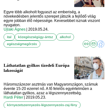
Egyre több alkoholt fogyaszt az emberiség, a
növekedésben jelentős szerepet játszik a fejlődő világ
egyre jobban élő népessége. Kevesebbet isznak viszont
nyugaton.
Ujlaki Ágnes
| 2019.05.24.
ital
közegészségügy-ántsz
alkohol
egészségmegőrzés
Láthatatlan gyilkos tizedeli Európa
lakosságát
Háromszázezer asztmás van Magyarországon, számuk
évente 15-20 ezerrel nő. A fő felelős egyértelműen a
láthatatlan gyilkos, azaz a légszennyezettség.
Hardi Péter
| 2019.05.23.
környezetszennyezés-légszennyezés-zaj-fény