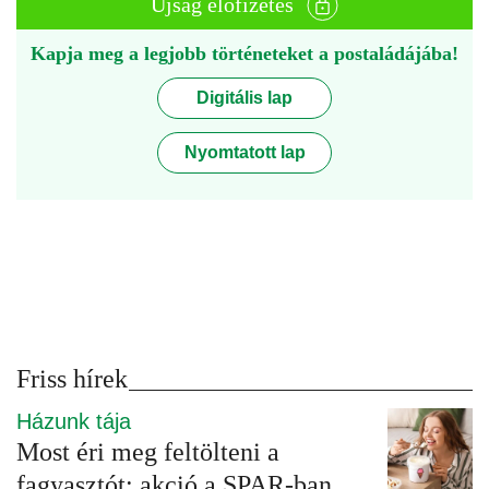
Újság előfizetés
Kapja meg a legjobb történeteket a postaládájába!
Digitális lap
Nyomtatott lap
Friss hírek
Házunk tája
Most éri meg feltölteni a
fagyasztót: akció a SPAR-ban