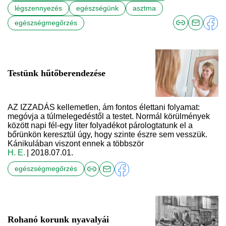
légszennyezés
egészségünk
asztma
egészségmegőrzés
Testünk hűtőberendezése
AZ IZZADÁS kellemetlen, ám fontos élettani folyamat:
megóvja a túlmelegedéstől a testet. Normál körülmények
között napi fél-egy liter folyadékot párologtatunk el a
bőrünkön keresztül úgy, hogy szinte észre sem vesszük.
Kánikulában viszont ennek a többször
H. E.
| 2018.07.01.
egészségmegőrzés
Rohanó korunk nyavalyái