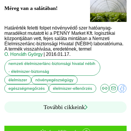
Méreg van a salátában!
Határérték feletti folpet növényvédő szer hatóanyag-
maradékot mutatott ki a PENNY Market Kft. logisztikai
központjában vett, fejes saláta mintában a Nemzeti
Élelmiszerlánc-biztonsági Hivatal (NÉBIH) laboratóriuma.
A termék visszahívása, eredetének, termel
O. Horváth György
| 2016.01.17.
nemzeti élelmiszerlánc-biztonsági hivatal nébih
- élelmiszer-biztonság
élelmiszer
növényegészségügy
egészségmegőrzés
élelmiszer-ellenőrzés
További cikkeink