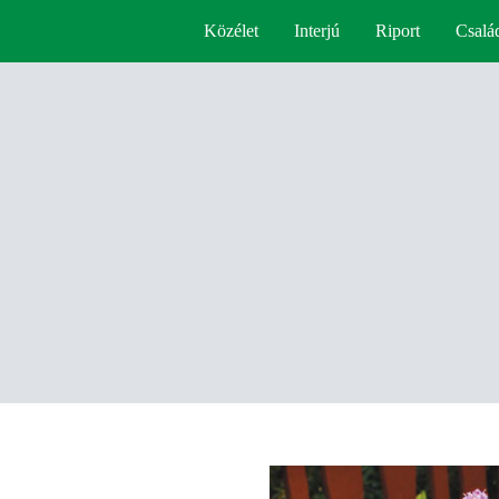
Közélet
Interjú
Riport
Csalá