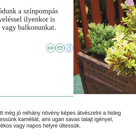
yódunk a színpompás
eléssel ilyenkor is
 vagy balkonunkat.
ett még jó néhány növény képes átvészelni a hideg
essünk kaméliát, ami ugan savas talajt igényel,
yékos vagy napos helyre ültessük.