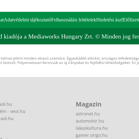
at
Adatvédelmi tájékoztató
Felhasználási feltételek
Hirdetési ászf
Előfizet
d kiadója a Mediaworks Hungary Zrt. © Minden jog fen
rtalmat jelent minden olvasó számára. Egyedülálló elérést, országos lefedettsége
 biztosít. Folyamatosan keressük az új irányokat és fejlődési lehetőségeket. Ez j
Magazin
aol.hu
ém - veol.hu
astronet.hu
zaol.hu
automotor.hu
lakaskultura.hu
gamer.origo.hu