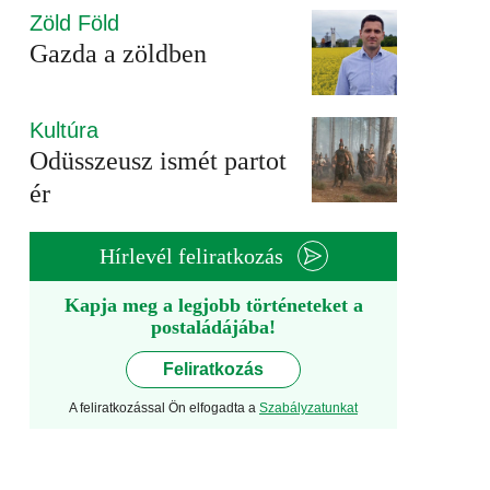
Zöld Föld
Gazda a zöldben
Kultúra
Odüsszeusz ismét partot
ér
Hírlevél feliratkozás
Kapja meg a legjobb történeteket a
postaládájába!
Feliratkozás
A feliratkozással Ön elfogadta a
Szabályzatunkat