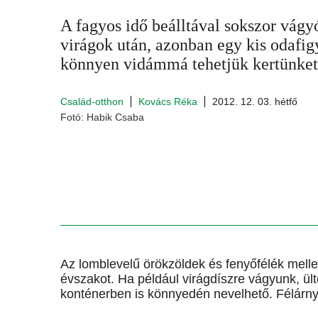
A fagyos idő beálltával sokszor vág
virágok után, azonban egy kis odafigy
könnyen vidámmá tehetjük kertünket
Család-otthon
Kovács Réka
2012. 12. 03. hétfő
Fotó: Habik Csaba
Az lomblevelű örökzöldek és fenyőfélék mell
évszakot. Ha például virágdíszre vágyunk, ült
konténerben is könnyedén nevelhető. Félárn