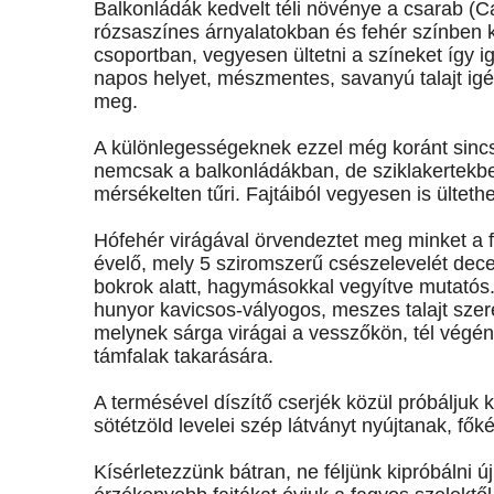
Balkonládák kedvelt téli növénye a csarab (Ca
rózsaszínes árnyalatokban és fehér színben
csoportban, vegyesen ültetni a színeket így i
napos helyet, mészmentes, savanyú talajt igén
meg.
A különlegességeknek ezzel még koránt sincs 
nemcsak a balkonládákban, de sziklakertekbe
mérsékelten tűri. Fajtáiból vegyesen is ülteth
Hófehér virágával örvendeztet meg minket a f
évelő, mely 5 sziromszerű csészelevelét dec
bokrok alatt, hagymásokkal vegyítve mutatós
hunyor kavicsos-vályogos, meszes talajt szere
melynek sárga virágai a vesszőkön, tél végén
támfalak takarására.
A termésével díszítő cserjék közül próbáljuk
sötétzöld levelei szép látványt nyújtanak, fők
Kísérletezzünk bátran, ne féljünk kipróbálni 