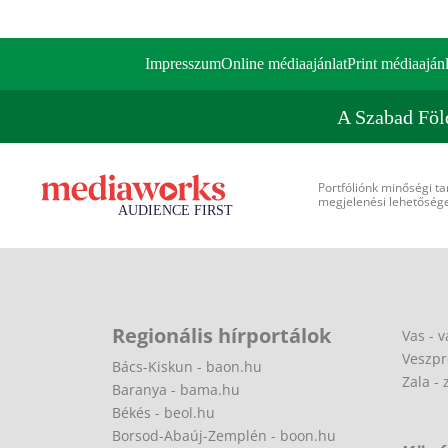
Impresszum
Online médiaajánlat
Print médiaajánl
A Szabad Föl
Portfóliónk minőségi ta
megjelenési lehetőséget
Regionális hírportálok
Vas - v
Veszpr
Bács-Kiskun - baon.hu
Zala - 
Baranya - bama.hu
Békés - beol.hu
Borsod-Abaúj-Zemplén - boon.hu