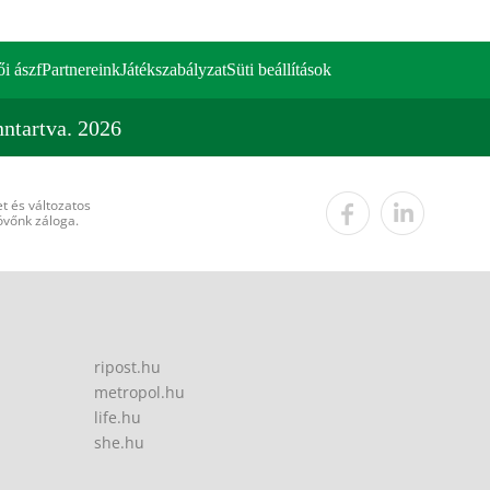
ői ászf
Partnereink
Játékszabályzat
Süti beállítások
ntartva. 2026
t és változatos
övőnk záloga.
ripost.hu
metropol.hu
life.hu
she.hu