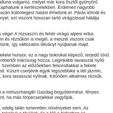
lluna vulgaris), melyet már kora ősztől gyönyörű
 kaphatunk a kertészetekben. Érdemes nagyobb
gazán különlegest hatást érhetünk el. Párás klímát és
yel, ezt viszont hosszan tartó virágzással hálálja
vége! A rózsaszín és fehér virágú alpesi erika
n és rézsűkön is megél, a meszet viszont csak
etünk, így változatos látványt nyújtanak majd.
ekete hunyor, ez a nagy bokrokat képező, terjedő tövű
embertől márciusig hozza. Leginkább tavasszal nyíló
. Szemben az előzőekben felsoroltakkal a fekete
ti. Kúszó cserjéink egyik legszebbike a téli jázmin,
, kora tavasszal nyílnak. Kitűnően alkalmas rézsűk,
 ki a mirtuszhangát! Gazdag bogyótermése, fényes
ént, ha más törpecserjékkel vegyítjük.
új, eddig talán ismeretlen növényeket sem. Az