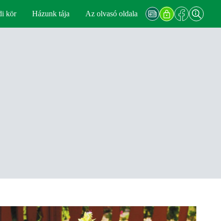
di kör
Házunk tája
Az olvasó oldala