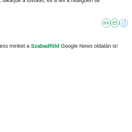
 takarjuk a tövüket, és a téli a hidegben se
vess minket a
Szabadföld
Google News oldalán is!