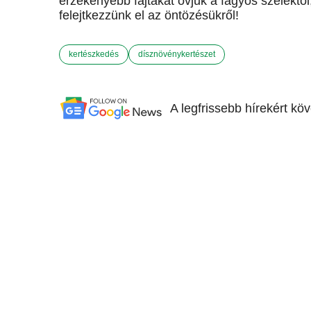
érzékenyebb fajtákat óvjuk a fagyos szelektől,
felejtkezzünk el az öntözésükről!
kertészkedés
dísznövénykertészet
A legfrissebb hírekért kö