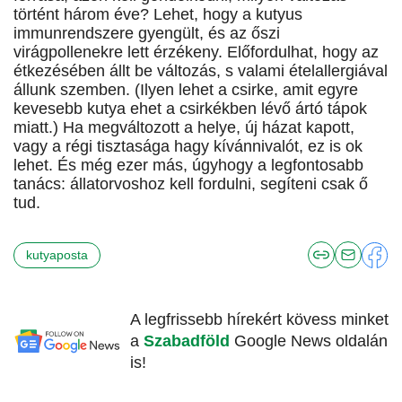
történt három éve? Lehet, hogy a kutyus
immunrendszere gyengült, és az őszi
virágpollenekre lett érzékeny. Előfordulhat, hogy az
étkezésében állt be változás, s valami ételallergiával
állunk szemben. (Ilyen lehet a csirke, amit egyre
kevesebb kutya ehet a csirkékben lévő ártó tápok
miatt.) Ha megváltozott a helye, új házat kapott,
vagy a régi tisztasága hagy kívánnivalót, ez is ok
lehet. És még ezer más, úgyhogy a legfontosabb
tanács: állatorvoshoz kell fordulni, segíteni csak ő
tud.
kutyaposta
A legfrissebb hírekért kövess minket
a
Szabadföld
Google News oldalán
is!