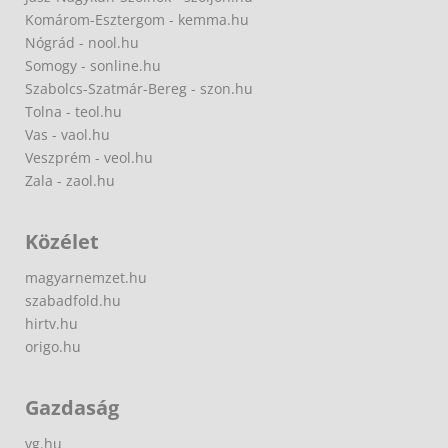
Komárom-Esztergom - kemma.hu
Nógrád - nool.hu
Somogy - sonline.hu
Szabolcs-Szatmár-Bereg - szon.hu
Tolna - teol.hu
Vas - vaol.hu
Veszprém - veol.hu
Zala - zaol.hu
Közélet
magyarnemzet.hu
szabadfold.hu
hirtv.hu
origo.hu
Gazdaság
vg.hu