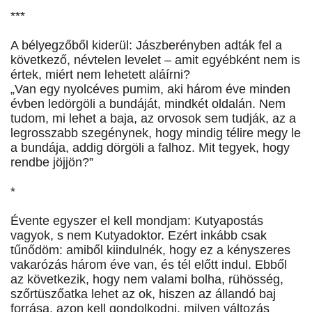
***
A bélyegzőből kiderül: Jászberényben adták fel a
következő, névtelen levelet – amit egyébként nem is
értek, miért nem lehetett aláírni?
„Van egy nyolcéves pumim, aki három éve minden
évben ledörgöli a bundáját, mindkét oldalán. Nem
tudom, mi lehet a baja, az orvosok sem tudják, az a
legrosszabb szegénynek, hogy mindig télire megy le
a bundája, addig dörgöli a falhoz. Mit tegyek, hogy
rendbe jöjjön?”
*
Évente egyszer el kell mondjam: Kutyapostás
vagyok, s nem Kutyadoktor. Ezért inkább csak
tűnődöm: amiből kiindulnék, hogy ez a kényszeres
vakarózás három éve van, és tél előtt indul. Ebből
az következik, hogy nem valami bolha, rühösség,
szőrtüszőatka lehet az ok, hiszen az állandó baj
forrása, azon kell gondolkodni, milyen változás