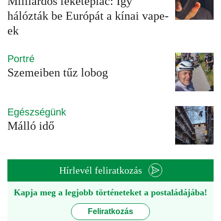
Milliárdos feketepiac: Így
hálózták be Európát a kínai vape-
ek
Portré
Szemeiben tűz lobog
Egészségünk
Málló idő
Hírlevél feliratkozás
Kapja meg a legjobb történeteket a postaládájába!
Feliratkozás