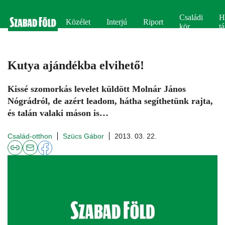
Családi
H
Közélet
Interjú
Riport
kör
tá
Kutya ajándékba elvihető!
Kissé szomorkás levelet küldött Molnár János
Nógrádról, de azért leadom, hátha segíthetünk rajta,
és talán valaki máson is…
Család-otthon
Szücs Gábor
2013. 03. 22.