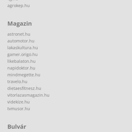
agrokep.hu
Magazin
astronet.hu
automotor.hu
lakaskultura.hu
gamer.origo.hu
likebalaton.hu
napidoktor.hu
mindmegette.hu
travelo.hu
dietaesfitnesz.hu
vitorlazasmagazin.hu
videkize.hu
tvmusor.hu
Bulvár