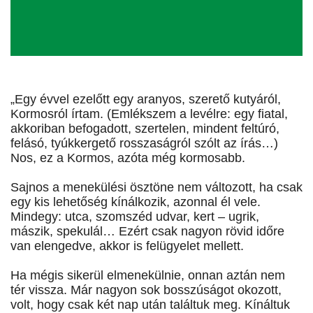
„Egy évvel ezelőtt egy aranyos, szerető kutyáról,
Kormosról írtam. (Emlékszem a levélre: egy fiatal,
akkoriban befogadott, szertelen, mindent feltúró,
felásó, tyúkkergető rosszaságról szólt az írás…)
Nos, ez a Kormos, azóta még kormosabb.
Sajnos a menekülési ösztöne nem változott, ha csak
egy kis lehetőség kínálkozik, azonnal él vele.
Mindegy: utca, szomszéd udvar, kert – ugrik,
mászik, spekulál… Ezért csak nagyon rövid időre
van elengedve, akkor is felügyelet mellett.
Ha mégis sikerül elmenekülnie, onnan aztán nem
tér vissza. Már nagyon sok bosszúságot okozott,
volt, hogy csak két nap után találtuk meg. Kínáltuk