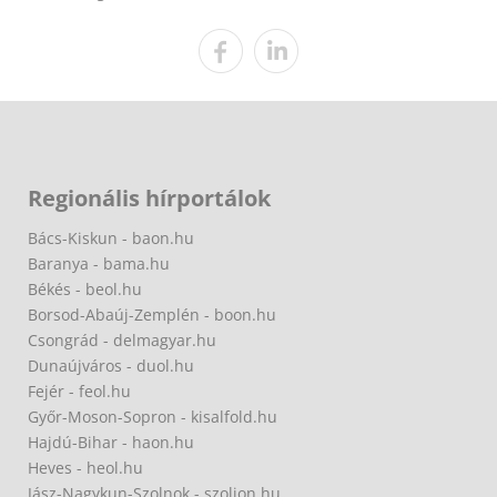
Regionális hírportálok
Bács-Kiskun - baon.hu
Baranya - bama.hu
Békés - beol.hu
Borsod-Abaúj-Zemplén - boon.hu
Csongrád - delmagyar.hu
Dunaújváros - duol.hu
Fejér - feol.hu
Győr-Moson-Sopron - kisalfold.hu
Hajdú-Bihar - haon.hu
Heves - heol.hu
Jász-Nagykun-Szolnok - szoljon.hu