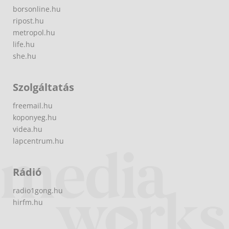
borsonline.hu
ripost.hu
metropol.hu
life.hu
she.hu
Szolgáltatás
freemail.hu
koponyeg.hu
videa.hu
lapcentrum.hu
Rádió
radio1gong.hu
hirfm.hu