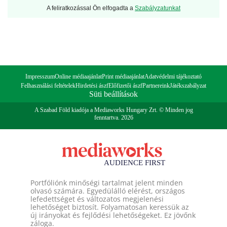
A feliratkozással Ön elfogadta a
Szabályzatunkat
Impresszum
Online médiaajánlat
Print médiaajánlat
Adatvédelmi tájékoztató
Felhasználási feltételek
Hirdetési ászf
Előfizetői ászf
Partnereink
Játékszabályzat
Süti beállítások
A Szabad Föld kiadója a Mediaworks Hungary Zrt. © Minden jog
fenntartva. 2026
Portfóliónk minőségi tartalmat jelent minden
olvasó számára. Egyedülálló elérést, országos
lefedettséget és változatos megjelenési
lehetőséget biztosít. Folyamatosan keressük az
új irányokat és fejlődési lehetőségeket. Ez jövőnk
záloga.