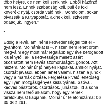
több helyre, de nem kell senkinek. Ebből házőrző
nem lesz. Ennek szabadság kell, puli és foxi
keverék; nyáj, csorda való neki. Gondolom, sokan
olvassák a Kutyapostát, akinek kell, szívesen
odaadjuk, ingyen.”
*
Eddig a levél, ami némi kedvetlenséggel tölt el –
gyanítom, Molnárékat is –, hiszen nem lehet öröm
megválni egy most már legalább egy éve befogadott
kis lénytől, aki a kedvessége mellett azért
okozhatott nem kevés szomorúságot, gondot. Azt
hiszem, Molnár úr jó helyen kapiskál, amikor nyájat,
csordát javasol, ebben lehet valami, hiszen a juhok
vagy a marhák őrzése, kergetése kiváló lehetőség
egy ilyen mozgásigényes kiskutyának. Szóval,
kedves pásztorok, csordások, juhászok, itt a soha
vissza nem térő alkalom, hogy egy remek
terelőkutyust kapjanak. Molnár úr telefonszáma: 06-
35-362-261.