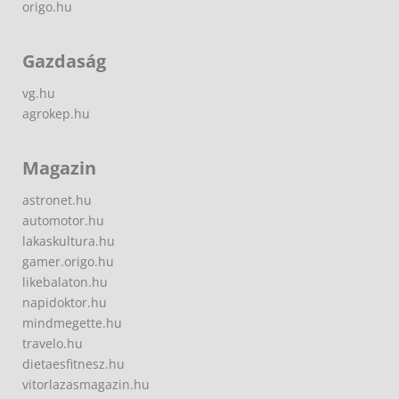
origo.hu
Gazdaság
vg.hu
agrokep.hu
Magazin
astronet.hu
automotor.hu
lakaskultura.hu
gamer.origo.hu
likebalaton.hu
napidoktor.hu
mindmegette.hu
travelo.hu
dietaesfitnesz.hu
vitorlazasmagazin.hu