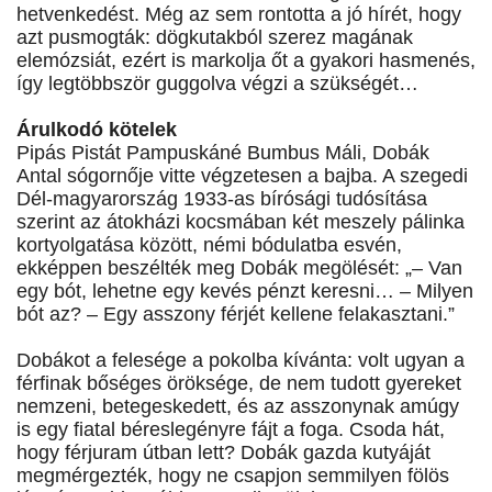
hetvenkedést. Még az sem rontotta a jó hírét, hogy
azt pusmogták: dögkutakból szerez magának
elemózsiát, ezért is markolja őt a gyakori hasmenés,
így legtöbbször guggolva végzi a szükségét…
Árulkodó kötelek
Pipás Pistát Pampuskáné Bumbus Máli, Dobák
Antal sógornője vitte végzetesen a bajba. A szegedi
Dél-magyarország 1933-as bírósági tudósítása
szerint az átokházi kocsmában két meszely pálinka
kortyolgatása között, némi bódulatba esvén,
ekképpen beszélték meg Dobák megölését: „– Van
egy bót, lehetne egy kevés pénzt keresni… – Milyen
bót az? – Egy asszony férjét kellene felakasztani.”
Dobákot a felesége a pokolba kívánta: volt ugyan a
férfinak bőséges öröksége, de nem tudott gyereket
nemzeni, betegeskedett, és az asszonynak amúgy
is egy fiatal béreslegényre fájt a foga. Csoda hát,
hogy férjuram útban lett? Dobák gazda kutyáját
megmérgezték, hogy ne csapjon semmilyen fölös