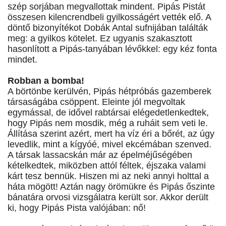
szép sorjában megvallottak mindent. Pipás Pistát
összesen kilencrendbeli gyilkosságért vették elő. A
döntő bizonyítékot Dobák Antal sufnijában találták
meg: a gyilkos kötelet. Ez ugyanis szakasztott
hasonlított a Pipás-tanyában lévőkkel: egy kéz fonta
mindet.
Robban a bomba!
A börtönbe kerülvén, Pipás hétpróbás gazemberek
társaságába csöppent. Eleinte jól megvoltak
egymással, de idővel rabtársai elégedetlenkedtek,
hogy Pipás nem mosdik, még a ruháit sem veti le.
Állítása szerint azért, mert ha víz éri a bőrét, az úgy
levedlik, mint a kígyóé, mivel ekcémában szenved.
A társak lassacskán már az épelméjűségében
kételkedtek, miközben attól féltek, éjszaka valami
kárt tesz bennük. Hiszen mi az neki annyi holttal a
háta mögött! Aztán nagy örömükre és Pipás őszinte
bánatára orvosi vizsgálatra került sor. Akkor derült
ki, hogy Pipás Pista valójában: nő!