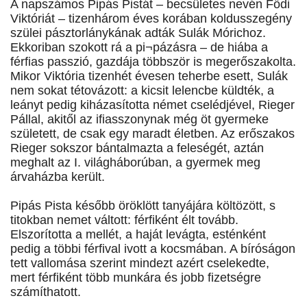
A napszámos Pipás Pistát – becsületes nevén Fődi
Viktóriát – tizenhárom éves korában koldusszegény
szülei pásztorlánykának adták Sulák Mórichoz.
Ekkoriban szokott rá a pi¬pázásra – de hiába a
férfias passzió, gazdája többször is megerőszakolta.
Mikor Viktória tizenhét évesen teherbe esett, Sulák
nem sokat tétovázott: a kicsit lelencbe küldték, a
leányt pedig kiházasította német cselédjével, Rieger
Pállal, akitől az ifiasszonynak még öt gyermeke
született, de csak egy maradt életben. Az erőszakos
Rieger sokszor bántalmazta a feleségét, aztán
meghalt az I. világháborúban, a gyermek meg
árvaházba került.
Pipás Pista később öröklött tanyájára költözött, s
titokban nemet váltott: férfiként élt tovább.
Elszorította a mellét, a haját levágta, esténként
pedig a többi férfival ivott a kocsmában. A bíróságon
tett vallomása szerint mindezt azért cselekedte,
mert férfiként több munkára és jobb fizetségre
számíthatott.