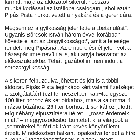
lármát, majd az áldozatot sikerült hosszas
munkálkodással az istállóba csalogatni, ahol aztán
Pipás Pista hurkot vetett a nyakára és a gerendára.
Mégsem ez a gyilkosság jelentette a „betanulást”.
Ugyanis Börcsök István három évvel korábban
követte el azt az „öngyilkosságot”, amit a felesége
rendelt meg Pipásnál. Az emberölésnél jelen volt a
házaspár Imre nevű fia is, akit anyja beavatott az
előkészületekbe. Tehát igazából in¬nen indult a
sorozatgyilkosság.
A sikeren felbuzdulva jöhetett és jött is a többi
áldozat. Pipás Pista leginkább kért valami fizetséget
a szolgálatáért (ezt természetben kap¬ta: egyszer
100 liter borhoz és két birkához, más alkalommal 1
mázsa búzához, 28 liter borhoz, 1 sonkához jutott).
Míg néhány elpusztításra ítéltet – „rossz érdemeik
miatt” – meggyőződésből büntetett ki a világból: a
„semmirekellő” férfiak iránt kevés könyörületet
érzett. Mindeközben halkan, lopakodva terjedt a híre
a könnyű igazságosztásnak, s bizony akadt