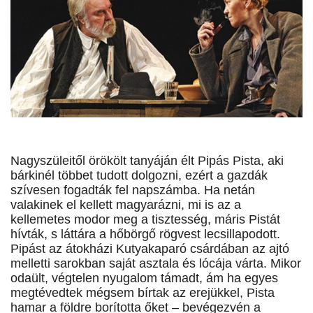
Nagyszüleitől örökölt tanyáján élt Pipás Pista, aki
bárkinél többet tudott dolgozni, ezért a gazdák
szívesen fogadták fel napszámba. Ha netán
valakinek el kellett magyarázni, mi is az a
kellemetes modor meg a tisztesség, máris Pistát
hívták, s láttára a hőbörgő rögvest lecsillapodott.
Pipást az átokházi Kutyakaparó csárdában az ajtó
melletti sarokban saját asztala és lócája várta. Mikor
odaült, végtelen nyugalom támadt, ám ha egyes
megtévedtek mégsem bírtak az erejükkel, Pista
hamar a földre borította őket – bevégezvén a