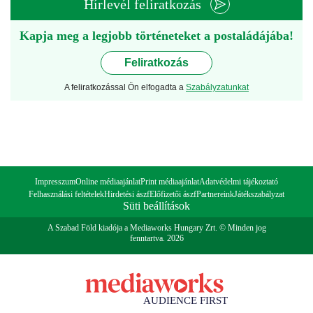
Hírlevél feliratkozás
Kapja meg a legjobb történeteket a postaládájába!
Feliratkozás
A feliratkozással Ön elfogadta a
Szabályzatunkat
Impresszum
Online médiaajánlat
Print médiaajánlat
Adatvédelmi tájékoztató
Felhasználási feltételek
Hirdetési ászf
Előfizetői ászf
Partnereink
Játékszabályzat
Süti beállítások
A Szabad Föld kiadója a Mediaworks Hungary Zrt. © Minden jog
fenntartva. 2026