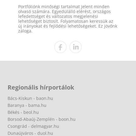
Portfóliónk minőségi tartalmat jelent minden
olvasó számára. Egyedülálló elérést, országos
lefedettséget és változatos megjelenési
lehetőséget biztosít. Folyamatosan keressük az
új irányokat és fejlődési lehetőségeket. Ez jövőnk
záloga.
Regionális hírportálok
Bács-Kiskun - baon.hu
Baranya - bama.hu
Békés - beol.hu
Borsod-Abaúj-Zemplén - boon.hu
Csongrád - delmagyar.hu
Dunaújváros - duol.hu