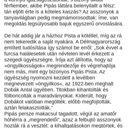
férfiember, akibe Pipás láttára belenyilallt a félsz:
tán eljött érte is a köteles kaszás? Az asszonyok a
tanyavilágban pedig megmámorosodtak: íme, van
megoldás legsúlyosabb bajuk egyszerű orvoslására.
De hát addig jár a házhoz Pista a kötéllel, míg az rá
nem tekeredik a saját nyakára. A Délmagyarország
említett tudósítása így számol be erről: „Sok évvel a
furcsa halálesetek után névtelen levél érkezett a
szegedi ügyészségre. Írója azt állította, hogy az
»öngyilkosságok« megrendezője és végrehajtója
nem más, mint egy bizonyos Pipás Pista. Az
ügyészség nyomozni kezdett a levélben
megnevezett »öngyilkos«, az 1922-ben meghalt
Dobák Antal ügyében. Titokban kihantolták és
fölboncolták a maradványokat. Kiderült, hogy
Dobákot valóban megölték: előbb megfojtották,
aztán felakasztották.”
Pipás persze makacsul tagadott, végül az amatőr
hóhérra a „megrendelői”, azaz a felbujtó asszonyok
hozták rá a vesztét: a kihallgatásokon megtörtek, és