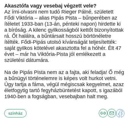
Akasztófa vagy vesebaj végzett vele?
Az írni-olvasni nem tudó Rieger Pálné, született
Fődi Viktória – alias Pipás Pista – bűnperében az
ítéletet 1933-ban (13-án, pénteki napon) hirdette ki
a bíróság. A kilenc gyilkosságból kettőt bizonyítottak
rá. Őt halálra, a bűntársait hosszú börtönéletre
ítélték. Fődi-Pipás utolsó kívánságát teljesítették:
saját gyilkos kötelével akasztotta fel a hóhér. Élt 47
évet – már ha Viktória-Pista jól emlékezett a
születési dátumára.
Na de Pipás Pista nem az a fajta, aki feladja! Ő még
a bűnügyi történelemre is képes volt hurkot vetni.
Úgy tartja a fáma, végül mégiscsak kegyelmet, azaz
életfogytig tartó fegyházbüntetést kapott, s igazából
1940-ben a fogságban, vesebajban halt meg.
színház