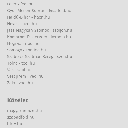
Fejér - feol.hu
Győr-Moson-Sopron - kisalfold.hu
Hajdú-Bihar - haon.hu
Heves - heol.hu
Jász-Nagykun-Szolnok - szoljon.hu
Komárom-Esztergom - kemma.hu
Nógrád - nool.hu
Somogy - sonline.hu
Szabolcs-Szatmár-Bereg - szon.hu
Tolna - teol.hu
Vas - vaol.hu
Veszprém - veol.hu
Zala - zaol.hu
Közélet
magyarnemzet.hu
szabadfold.hu
hirtv.hu