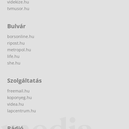
videkize.hu
tvmusor.hu
Bulvár
borsonline.hu
ripost.hu
metropol.hu
life.hu
she.hu
Szolgáltatás
freemail.hu
koponyeg.hu
videa.hu
lapcentrum.hu
Rádió