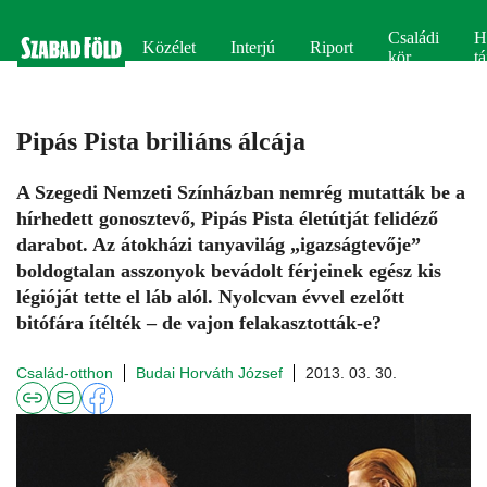
Családi
H
Közélet
Interjú
Riport
kör
tá
Pipás Pista briliáns álcája
A Szegedi Nemzeti Színházban nemrég mutatták be a
hírhedett gonosztevő, Pipás Pista életútját felidéző
darabot. Az átokházi tanyavilág „igazságtevője”
boldogtalan asszonyok bevádolt férjeinek egész kis
légióját tette el láb alól. Nyolcvan évvel ezelőtt
bitófára ítélték – de vajon felakasztották-e?
Család-otthon
Budai Horváth József
2013. 03. 30.