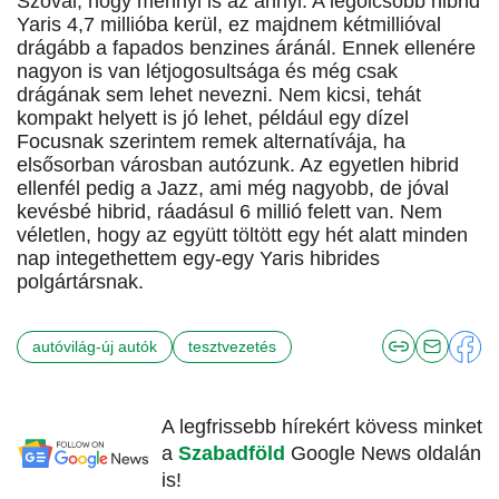
Szóval, hogy mennyi is az annyi. A legolcsóbb hibrid
Yaris 4,7 millióba kerül, ez majdnem kétmillióval
drágább a fapados benzines áránál. Ennek ellenére
nagyon is van létjogosultsága és még csak
drágának sem lehet nevezni. Nem kicsi, tehát
kompakt helyett is jó lehet, például egy dízel
Focusnak szerintem remek alternatívája, ha
elsősorban városban autózunk. Az egyetlen hibrid
ellenfél pedig a Jazz, ami még nagyobb, de jóval
kevésbé hibrid, ráadásul 6 millió felett van. Nem
véletlen, hogy az együtt töltött egy hét alatt minden
nap integethettem egy-egy Yaris hibrides
polgártársnak.
autóvilág-új autók
tesztvezetés
A legfrissebb hírekért kövess minket
a
Szabadföld
Google News oldalán
is!