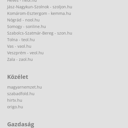
Heves - heol.hu
Jász-Nagykun-Szolnok - szoljon.hu
Komárom-Esztergom - kemma.hu
Nógrád - nool.hu
Somogy - sonline.hu
Szabolcs-Szatmár-Bereg - szon.hu
Tolna - teol.hu
Vas - vaol.hu
Veszprém - veol.hu
Zala - zaol.hu
Közélet
magyarnemzet.hu
szabadfold.hu
hirtv.hu
origo.hu
Gazdaság