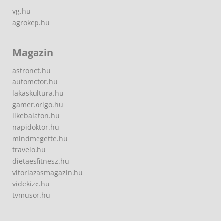
vg.hu
agrokep.hu
Magazin
astronet.hu
automotor.hu
lakaskultura.hu
gamer.origo.hu
likebalaton.hu
napidoktor.hu
mindmegette.hu
travelo.hu
dietaesfitnesz.hu
vitorlazasmagazin.hu
videkize.hu
tvmusor.hu