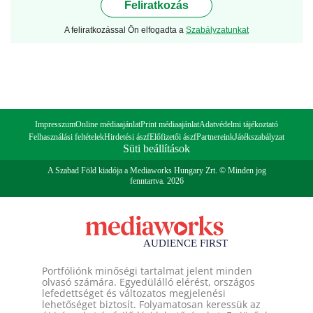
Feliratkozás
A feliratkozással Ön elfogadta a
Szabályzatunkat
Impresszum
Online médiaajánlat
Print médiaajánlat
Adatvédelmi tájékoztató
Felhasználási feltételek
Hirdetési ászf
Előfizetői ászf
Partnereink
Játékszabályzat
Süti beállítások
A Szabad Föld kiadója a Mediaworks Hungary Zrt. © Minden jog
fenntartva. 2026
Portfóliónk minőségi tartalmat jelent minden
olvasó számára. Egyedülálló elérést, országos
lefedettséget és változatos megjelenési
lehetőséget biztosít. Folyamatosan keressük az