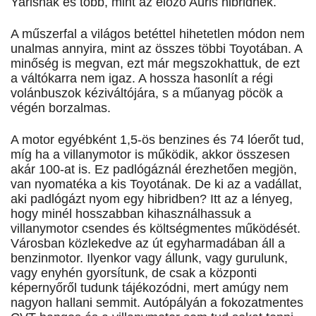
Yarisnak és több, mint az előző Auris hibridnek.
A műszerfal a világos betéttel hihetetlen módon nem
unalmas annyira, mint az összes többi Toyotában. A
minőség is megvan, ezt már megszokhattuk, de ezt
a váltókarra nem igaz. A hossza hasonlít a régi
volánbuszok kéziváltójára, s a műanyag pöcök a
végén borzalmas.
A motor egyébként 1,5-ös benzines és 74 lóerőt tud,
míg ha a villanymotor is működik, akkor összesen
akár 100-at is. Ez padlógáznál érezhetően megjön,
van nyomatéka a kis Toyotának. De ki az a vadállat,
aki padlógázt nyom egy hibridben? Itt az a lényeg,
hogy minél hosszabban kihasználhassuk a
villanymotor csendes és költségmentes működését.
Városban közlekedve az út egyharmadában áll a
benzinmotor. Ilyenkor vagy állunk, vagy gurulunk,
vagy enyhén gyorsítunk, de csak a központi
képernyőről tudunk tájékozódni, mert amúgy nem
nagyon hallani semmit. Autópályán a fokozatmentes