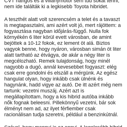
CVT hangos és a villanymotor sem tud sokat tenni,
nem ide találták ki a legkisebb Toyota hibridet.
A teszthét alatt volt szerencsém a telet és a tavaszt
is megtapasztalni, ami azért volt jó, mert rájöttem: a
fogyasztása nagyban időjárás-függő. Nulla fok
környékén 6 liter körül evett városban, de amint
bejöttek a 10-12 fokok, ez lement öt alá. Biztos
vagyok benne, hogy nyáron, városban simán öt liter
alatt tartható az étvágya, de akár a négy liter is
megcélozható. Remek tulajdonság, hogy minél
nagyobb a dugó, annál kevesebbet fogyaszt: elég
csak erre gondolni és elszáll a mérgünk. Az egész
hangulat olyan, hogy inkább csak ülnénk és
hagynánk, hadd vigye az autó. De itt azért még nem
tartunk: vezetni muszáj. Azért azt is
megállapítottam, hogy a kis hibrid autóba inkább
nők fognak beleesni. Pillekönnyű vezetni, bár sok
élményt nem ad, az ilyet férfiember csak
racionálisan tudja szeretni, például a benzinkútnál.