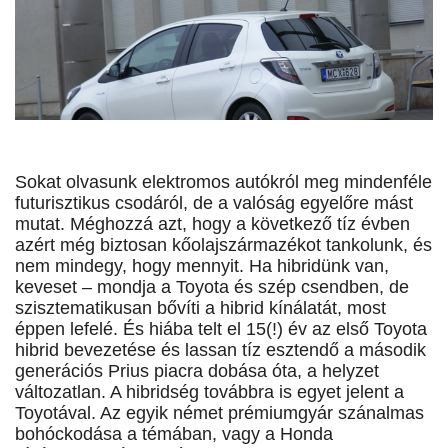
Sokat olvasunk elektromos autókról meg mindenféle
futurisztikus csodáról, de a valóság egyelőre mást
mutat. Méghozzá azt, hogy a következő tíz évben
azért még biztosan kőolajszármazékot tankolunk, és
nem mindegy, hogy mennyit. Ha hibridünk van,
keveset – mondja a Toyota és szép csendben, de
szisztematikusan bővíti a hibrid kínálatát, most
éppen lefelé. És hiába telt el 15(!) év az első Toyota
hibrid bevezetése és lassan tíz esztendő a második
generációs Prius piacra dobása óta, a helyzet
változatlan. A hibridség továbbra is egyet jelent a
Toyotával. Az egyik német prémiumgyár szánalmas
bohóckodása a témában, vagy a Honda