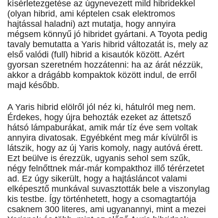
kísérletezgetése az úgynevezett mild hibridekkel
(olyan hibrid, ami képtelen csak elektromos
hajtással haladni) azt mutatja, hogy annyira
mégsem könnyű jó hibridet gyártani. A Toyota pedig
tavaly bemutatta a Yaris hibrid változatát is, mely az
első valódi (full) hibrid a kisautók között. Azért
gyorsan szeretném hozzátenni: ha az árát nézzük,
akkor a drágább kompaktok között indul, de erről
majd később.
A Yaris hibrid elölről jól néz ki, hátulról meg nem.
Érdekes, hogy újra behozták ezeket az áttetsző
hátsó lámpaburákat, amik már tíz éve sem voltak
annyira divatosak. Egyébként meg már kívülről is
látszik, hogy az új Yaris komoly, nagy autóvá érett.
Ezt beülve is érezzük, ugyanis sehol sem szűk,
négy felnőttnek már-már kompakthoz illő térérzetet
ad. Ez úgy sikerült, hogy a hajtásláncot valami
elképesztő munkával suvasztották bele a viszonylag
kis testbe. Így történhetett, hogy a csomagtartója
csaknem 300 literes, ami ugyanannyi, mint a mezei