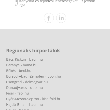
új irányokat és fejlődési lehetőségeket. Ez jövőnk
záloga.
Regionális hírportálok
Bács-Kiskun - baon.hu
Baranya - bama.hu
Békés - beol.hu
Borsod-Abaúj-Zemplén - boon.hu
Csongrád - delmagyar.hu
Dunaújváros - duol.hu
Fejér - feol.hu
Győr-Moson-Sopron - kisalfold.hu
Hajdú-Bihar - haon.hu