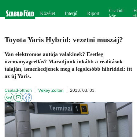
Családi
H
Közélet
Interjú
Riport
kör
tá
Toyota Yaris Hybrid: vezetni muszáj?
Van elektromos autója valakinek? Esetleg
üzemanyagcellás? Maradjunk inkább a realitások
talaján, ismerkedjenek meg a legolcsóbb hibriddel: itt
az új Yaris.
Család-otthon
Vékey Zoltán
2013. 03. 03.