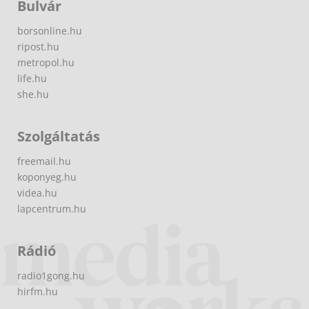
Bulvár
borsonline.hu
ripost.hu
metropol.hu
life.hu
she.hu
Szolgáltatás
freemail.hu
koponyeg.hu
videa.hu
lapcentrum.hu
Rádió
radio1gong.hu
hirfm.hu