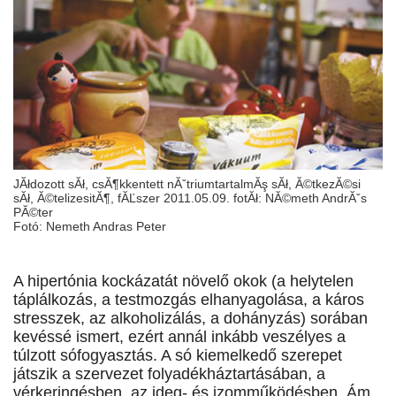
JĂłdozott sĂł, csĂ¶kkentett nĂˇtriumtartalmĂş sĂł, Ă©tkezĂ©si
sĂł, Ă©telizesitĂ¶, fĂĽszer 2011.05.09. fotĂł: NĂ©meth AndrĂˇs
PĂ©ter
Fotó: Nemeth Andras Peter
A hipertónia kockázatát növelő okok (a helytelen
táplálkozás, a testmozgás elhanyagolása, a káros
stresszek, az alkoholizálás, a dohányzás) sorában
kevéssé ismert, ezért annál inkább veszélyes a
túlzott sófogyasztás. A só kiemelkedő szerepet
játszik a szervezet folyadékháztartásában, a
vérkeringésben, az ideg- és izomműködésben. Ám