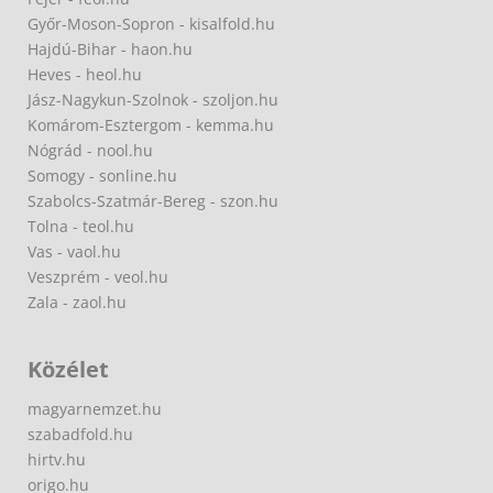
Győr-Moson-Sopron - kisalfold.hu
Hajdú-Bihar - haon.hu
Heves - heol.hu
Jász-Nagykun-Szolnok - szoljon.hu
Komárom-Esztergom - kemma.hu
Nógrád - nool.hu
Somogy - sonline.hu
Szabolcs-Szatmár-Bereg - szon.hu
Tolna - teol.hu
Vas - vaol.hu
Veszprém - veol.hu
Zala - zaol.hu
Közélet
magyarnemzet.hu
szabadfold.hu
hirtv.hu
origo.hu