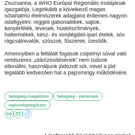
Zsuzsanna, a WHO Európai Regionális Irodájának
igazgatója. Leginkább a következő magas
sótartalmú élelmiszerek adagjaira érdemes nagyon
odafigyelni: reggeli gabonaétkek, sajtok,
kenyérfélék, levesek, húskészítmények,
haltermékek, kész- és vendéglátó-ipari ételek, sós
rágcsálnivalók, szószok, fűszerek, ízesítők.
Amennyiben a feltálalt fogások csipetnyi sóval való
rendszeres „utánízesítésének” nem tudunk
ellenállni, használjunk jódozott sót, mivel a jód
legalább kedvezően hat a pajzsmirigy működésére.
betegség-megelőzés
betegség - páciensek
egészségmegőrzés