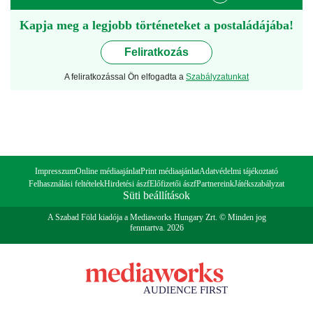
Kapja meg a legjobb történeteket a postaládájába!
Feliratkozás
A feliratkozással Ön elfogadta a
Szabályzatunkat
Impresszum
Online médiaajánlat
Print médiaajánlat
Adatvédelmi tájékoztató
Felhasználási feltételek
Hirdetési ászf
Előfizetői ászf
Partnereink
Játékszabályzat
Süti beállítások
A Szabad Föld kiadója a Mediaworks Hungary Zrt. © Minden jog
fenntartva. 2026