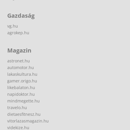
Gazdaság
vg.hu
agrokep.hu
Magazin
astronet.hu
automotor.hu
lakaskultura.hu
gamer.origo.hu
likebalaton.hu
napidoktor.hu
mindmegette.hu
travelo.hu
dietaesfitnesz.hu
vitorlazasmagazin.hu
videkize.hu