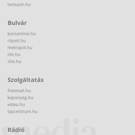
tvmusor.hu
Bulvár
borsonline.hu
ripost.hu
metropol.hu
life.hu
she.hu
Szolgáltatás
freemail.hu
koponyeg.hu
videa.hu
lapcentrum.hu
Rádió