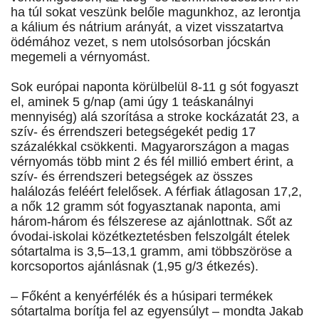
ha túl sokat veszünk belőle magunkhoz, az lerontja
a kálium és nátrium arányát, a vizet visszatartva
ödémához vezet, s nem utolsósorban jócskán
megemeli a vérnyomást.
Sok európai naponta körülbelül 8-11 g sót fogyaszt
el, aminek 5 g/nap (ami úgy 1 teáskanálnyi
mennyiség) alá szorítása a stroke kockázatát 23, a
szív- és érrendszeri betegségekét pedig 17
százalékkal csökkenti. Magyarországon a magas
vérnyomás több mint 2 és fél millió embert érint, a
szív- és érrendszeri betegségek az összes
halálozás feléért felelősek. A férfiak átlagosan 17,2,
a nők 12 gramm sót fogyasztanak naponta, ami
három-három és félszerese az ajánlottnak. Sőt az
óvodai-iskolai közétkeztetésben felszolgált ételek
sótartalma is 3,5–13,1 gramm, ami többszöröse a
korcsoportos ajánlásnak (1,95 g/3 étkezés).
– Főként a kenyérfélék és a húsipari termékek
sótartalma borítja fel az egyensúlyt – mondta Jakab