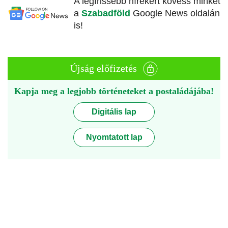
A legfrissebb hírekért kövess minket
a
Szabadföld
Google News oldalán
is!
Újság előfizetés
Kapja meg a legjobb történeteket a postaládájába!
Digitális lap
Nyomtatott lap