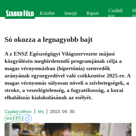
Családi
H
Közélet
Interjú
Riport
kör
tá
Só okozza a legnagyobb bajt
A z ENSZ Egészségügyi Világszervezete májusi
közgyűlésén meghirdetendő programjának célja a
magas vérnyomásban (hipertónia) szenvedők
arányának egynegyedével való csökkentése 2025-re. A
magas vérnyomás súlyosan növeli a szívbetegségek, a
stroke, a veseelégtelenség, a fogyatékosság, a korai
elhalálozás kialakulásának az esélyét.
Család-otthon
bhj
2013. 04. 30.