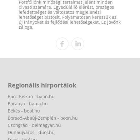
Portfóliónk minőségi tartalmat jelent minden
olvasó számára. Egyedülálló elérést, országos
lefedettséget és változatos megjelenési
lehetőséget biztosít. Folyamatosan keressük az
új irányokat és fejlődési lehetőségeket. Ez jövőnk
záloga.
Regionális hírportálok
Bács-Kiskun - baon.hu
Baranya - bama.hu
Békés - beol.hu
Borsod-Abaúj-Zemplén - boon.hu
Csongrád - delmagyar.hu
Dunaújváros - duol.hu
Fejér - feol.hu