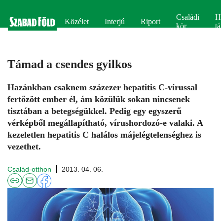
Családi
H
Közélet
Interjú
Riport
kör
tá
Támad a csendes gyilkos
Hazánkban csaknem százezer hepatitis C-vírussal
fertőzött ember él, ám közülük sokan nincsenek
tisztában a betegségükkel. Pedig egy egyszerű
vérképből megállapítható, vírushordozó-e valaki. A
kezeletlen hepatitis C halálos májelégtelenséghez is
vezethet.
Család-otthon
2013. 04. 06.