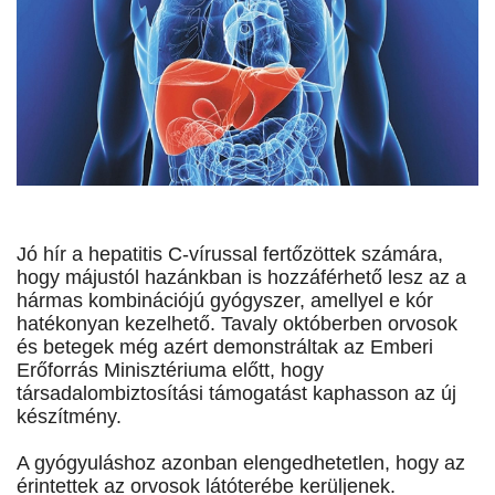
Jó hír a hepatitis C-vírussal fertőzöttek számára,
hogy májustól hazánkban is hozzáférhető lesz az a
hármas kombinációjú gyógyszer, amellyel e kór
hatékonyan kezelhető. Tavaly októberben orvosok
és betegek még azért demonstráltak az Emberi
Erőforrás Minisztériuma előtt, hogy
társadalombiztosítási támogatást kaphasson az új
készítmény.
A gyógyuláshoz azonban elengedhetetlen, hogy az
érintettek az orvosok látóterébe kerüljenek.