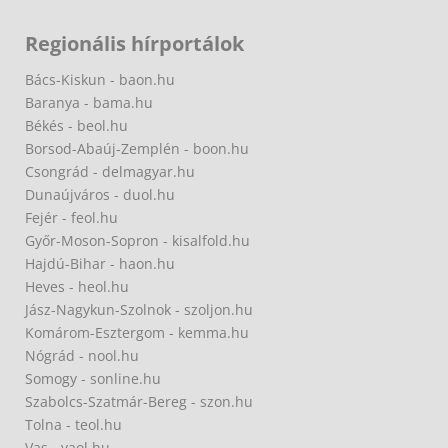
Regionális hírportálok
Bács-Kiskun - baon.hu
Baranya - bama.hu
Békés - beol.hu
Borsod-Abaúj-Zemplén - boon.hu
Csongrád - delmagyar.hu
Dunaújváros - duol.hu
Fejér - feol.hu
Győr-Moson-Sopron - kisalfold.hu
Hajdú-Bihar - haon.hu
Heves - heol.hu
Jász-Nagykun-Szolnok - szoljon.hu
Komárom-Esztergom - kemma.hu
Nógrád - nool.hu
Somogy - sonline.hu
Szabolcs-Szatmár-Bereg - szon.hu
Tolna - teol.hu
Vas - vaol.hu