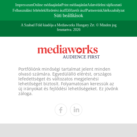
Impresszum
Online médiaajánlat
Print médiaajánlat
Adatvédelmi tájékoztató
Felhasználási feltételek
Hirdetési ászf
Előfizetői ászf
Partnereink
Játékszabályzat
Süti beállítások
A Szabad Föld kiadója a Mediaworks Hungary Zrt. © Minden jog
fenntartva. 2026
Portfóliónk minőségi tartalmat jelent minden
olvasó számára. Egyedülálló elérést, országos
lefedettséget és változatos megjelenési
lehetőséget biztosít. Folyamatosan keressük az
új irányokat és fejlődési lehetőségeket. Ez jövőnk
záloga.