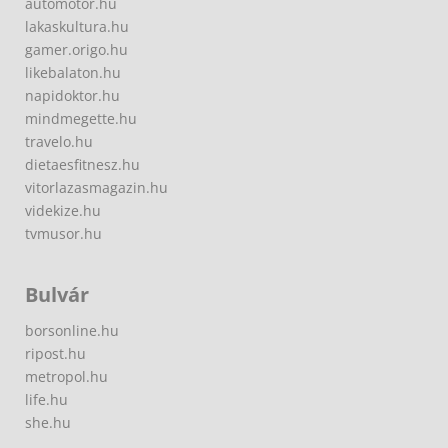
automotor.hu
lakaskultura.hu
gamer.origo.hu
likebalaton.hu
napidoktor.hu
mindmegette.hu
travelo.hu
dietaesfitnesz.hu
vitorlazasmagazin.hu
videkize.hu
tvmusor.hu
Bulvár
borsonline.hu
ripost.hu
metropol.hu
life.hu
she.hu