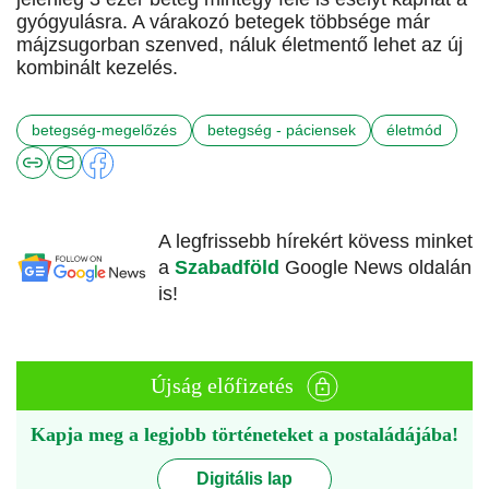
gyógyulásra. A várakozó betegek többsége már
májzsugorban szenved, náluk életmentő lehet az új
kombinált kezelés.
betegség-megelőzés
betegség - páciensek
életmód
A legfrissebb hírekért kövess minket
a
Szabadföld
Google News oldalán
is!
Újság előfizetés
Kapja meg a legjobb történeteket a postaládájába!
Digitális lap