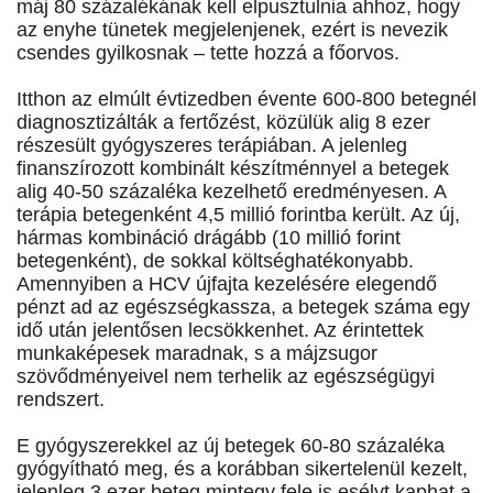
máj 80 százalékának kell elpusztulnia ahhoz, hogy
az enyhe tünetek megjelenjenek, ezért is nevezik
csendes gyilkosnak – tette hozzá a főorvos.
Itthon az elmúlt évtizedben évente 600-800 betegnél
diagnosztizálták a fertőzést, közülük alig 8 ezer
részesült gyógyszeres terápiában. A jelenleg
finanszírozott kombinált készítménnyel a betegek
alig 40-50 százaléka kezelhető eredményesen. A
terápia betegenként 4,5 millió forintba került. Az új,
hármas kombináció drágább (10 millió forint
betegenként), de sokkal költséghatékonyabb.
Amennyiben a HCV újfajta kezelésére elegendő
pénzt ad az egészségkassza, a betegek száma egy
idő után jelentősen lecsökkenhet. Az érintettek
munkaképesek maradnak, s a májzsugor
szövődményeivel nem terhelik az egészségügyi
rendszert.
E gyógyszerekkel az új betegek 60-80 százaléka
gyógyítható meg, és a korábban sikertelenül kezelt,
jelenleg 3 ezer beteg mintegy fele is esélyt kaphat a