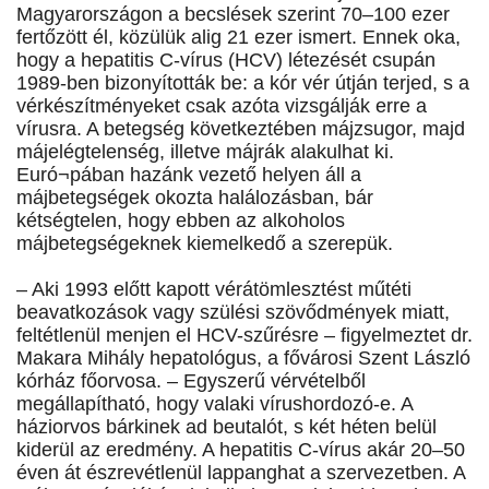
Magyarországon a becslések szerint 70–100 ezer
fertőzött él, közülük alig 21 ezer ismert. Ennek oka,
hogy a hepatitis C-vírus (HCV) létezését csupán
1989-ben bizonyították be: a kór vér útján terjed, s a
vérkészítményeket csak azóta vizsgálják erre a
vírusra. A betegség következtében májzsugor, majd
májelégtelenség, illetve májrák alakulhat ki.
Euró¬pában hazánk vezető helyen áll a
májbetegségek okozta halálozásban, bár
kétségtelen, hogy ebben az alkoholos
májbetegségeknek kiemelkedő a szerepük.
– Aki 1993 előtt kapott vérátömlesztést műtéti
beavatkozások vagy szülési szövődmények miatt,
feltétlenül menjen el HCV-szűrésre – figyelmeztet dr.
Makara Mihály hepatológus, a fővárosi Szent László
kórház főorvosa. – Egyszerű vérvételből
megállapítható, hogy valaki vírushordozó-e. A
háziorvos bárkinek ad beutalót, s két héten belül
kiderül az eredmény. A hepatitis C-vírus akár 20–50
éven át észrevétlenül lappanghat a szervezetben. A