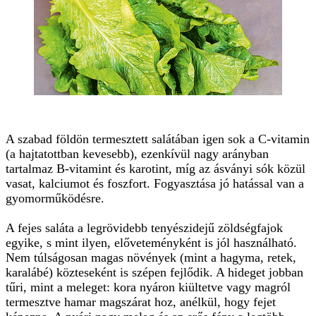
A szabad földön termesztett salátában igen sok a C-vitamin
(a hajtatottban kevesebb), ezenkívül nagy arányban
tartalmaz B-vitamint és karotint, míg az ásványi sók közül
vasat, kalciumot és foszfort. Fogyasztása jó hatással van a
gyomorműködésre.
A fejes saláta a legrövidebb tenyészidejű zöldségfajok
egyike, s mint ilyen, előveteményként is jól használható.
Nem túlságosan magas növények (mint a hagyma, retek,
karalábé) közteseként is szépen fejlődik. A hideget jobban
tűri, mint a meleget: kora nyáron kiültetve vagy magról
termesztve hamar magszárat hoz, anélkül, hogy fejet