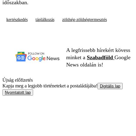
időszakban.
kertészkedés
táplálkozás
zöldség-zöldségtermesztés
A legfrissebb hírekért kövess
minket a
Szabadföld
Google
News oldalán is!
Újság előfizetés
Kapja meg a legjobb történeteket a postaládájába!
Digitális lap
Nyomtatott lap