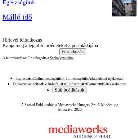
Egészségünk
Málló idő
Hírlevél feliratkozás
Kapja meg a legjobb történeteket a postaládájába!
Feliratkozás
A feliratkozással Ön elfogadta a
Szabályzatunkat
Impresszum
Online médiaajánlat
Print médiaajánlat
Adatvédelmi tájékoztató
Felhasználási feltételek
Hirdetési ászf
Előfizetői ászf
Partnereink
Játékszabályzat
Süti beállítások
A Szabad Föld kiadója a Mediaworks Hungary Zrt. © Minden jog
fenntartva. 2026