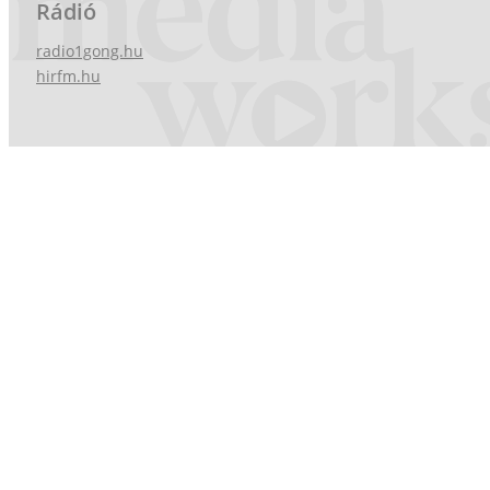
Rádió
radio1gong.hu
hirfm.hu