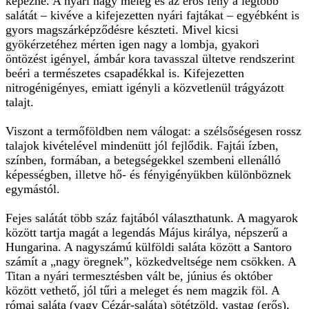
képezne. A nyári nagy meleg és az erős fény a legtöbb
salátát – kivéve a kifejezetten nyári fajtákat – egyébként is
gyors magszárképződésre készteti. Mivel kicsi
gyökérzetéhez mérten igen nagy a lombja, gyakori
öntözést igényel, ámbár kora tavasszal ültetve rendszerint
beéri a természetes csapadékkal is. Kifejezetten
nitrogénigényes, emiatt igényli a közvetlenül trágyázott
talajt.
Viszont a termőföldben nem válogat: a szélsőségesen rossz
talajok kivételével mindenütt jól fejlődik. Fajtái ízben,
színben, formában, a betegségekkel szembeni ellenálló
képességben, illetve hő- és fényigényükben különböznek
egymástól.
Fejes salátát több száz fajtából választhatunk. A magyarok
között tartja magát a legendás Május királya, népszerű a
Hungarina. A nagyszámú külföldi saláta között a Santoro
számít a „nagy öregnek”, közkedveltsége nem csökken. A
Titan a nyári termesztésben vált be, június és október
között vethető, jól tűri a meleget és nem magzik föl. A
római saláta (vagy Cézár-saláta) sötétzöld, vastag (erős),