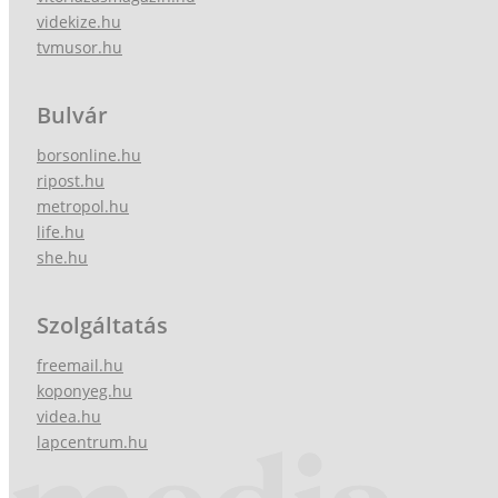
videkize.hu
tvmusor.hu
Bulvár
borsonline.hu
ripost.hu
metropol.hu
life.hu
she.hu
Szolgáltatás
freemail.hu
koponyeg.hu
videa.hu
lapcentrum.hu