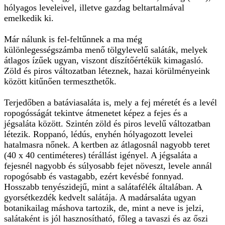
hólyagos leveleivel, illetve gazdag beltartalmával
emelkedik ki.
Már nálunk is fel-feltűnnek a ma még
különlegességszámba menő tölgylevelű saláták, melyek
átlagos ízűek ugyan, viszont díszítőértékük kimagasló.
Zöld és piros változatban léteznek, hazai körülményeink
között kitűnően termeszthetők.
Terjedőben a batáviasaláta is, mely a fej méretét és a levél
ropogósságát tekintve átmenetet képez a fejes és a
jégsaláta között. Szintén zöld és piros levelű változatban
létezik. Roppanó, lédús, enyhén hólyagozott levelei
hatalmasra nőnek. A kertben az átlagosnál nagyobb teret
(40 x 40 centiméteres) térállást igényel. A jégsaláta a
fejesnél nagyobb és súlyosabb fejet növeszt, levele annál
ropogósabb és vastagabb, ezért kevésbé fonnyad.
Hosszabb tenyészidejű, mint a salátafélék általában. A
gyorsétkezdék kedvelt salátája. A madársaláta ugyan
botanikailag máshova tartozik, de, mint a neve is jelzi,
salátaként is jól hasznosítható, főleg a tavaszi és az őszi