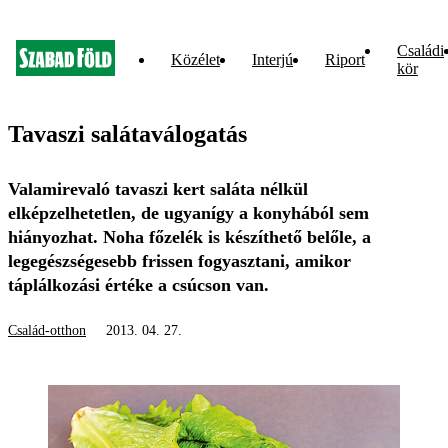
Családi
Közélet
Interjú
Riport
kör
Tavaszi salátaválogatás
Valamirevaló tavaszi kert saláta nélkül
elképzelhetetlen, de ugyanígy a konyhából sem
hiányozhat. Noha főzelék is készíthető belőle, a
legegészségesebb frissen fogyasztani, amikor
táplálkozási értéke a csúcson van.
Család-otthon
2013. 04. 27.