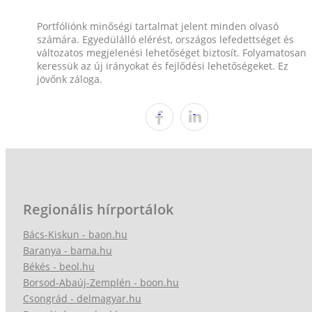
Portfóliónk minőségi tartalmat jelent minden olvasó
számára. Egyedülálló elérést, országos lefedettséget és
változatos megjelenési lehetőséget biztosít. Folyamatosan
keressük az új irányokat és fejlődési lehetőségeket. Ez
jövőnk záloga.
Regionális hírportálok
Bács-Kiskun - baon.hu
Baranya - bama.hu
Békés - beol.hu
Borsod-Abaúj-Zemplén - boon.hu
Csongrád - delmagyar.hu