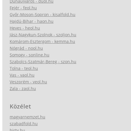
Dunaújváros - duol.hu
Fejér - feol.hu
Győr-Moson-Sopron - kisalfold.hu
Hajdú-Bihar - haon.hu
Heves - heol.hu
Jász-Nagykun-Szolnok - szoljon.hu
Komárom-Esztergom - kemma.hu
Nógrád - nool.hu
Somogy - sonline.hu
Szabolcs-Szatmár-Bereg - szon.hu
Tolna - teol.hu
Vas - vaol.hu
Veszprém - veol.hu
Zala - zaol.hu
Közélet
magyarnemzet.hu
szabadfold.hu
hirtv.hu