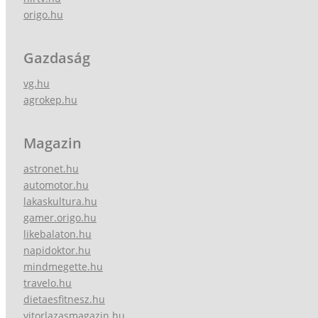
origo.hu
Gazdaság
vg.hu
agrokep.hu
Magazin
astronet.hu
automotor.hu
lakaskultura.hu
gamer.origo.hu
likebalaton.hu
napidoktor.hu
mindmegette.hu
travelo.hu
dietaesfitnesz.hu
vitorlazasmagazin.hu