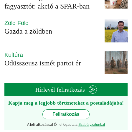
fagyasztót: akció a SPAR-ban
Zöld Föld
Gazda a zöldben
Kultúra
Odüsszeusz ismét partot ér
Hírlevél feliratkozás
Kapja meg a legjobb történeteket a postaládájába!
Feliratkozás
A feliratkozással Ön elfogadta a
Szabályzatunkat