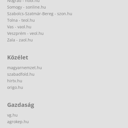
Nógrád - nool.hu
Somogy - sonline.hu
Szabolcs-Szatmár-Bereg - szon.hu
Tolna - teol.hu
Vas - vaol.hu
Veszprém - veol.hu
Zala - zaol.hu
Közélet
magyarnemzet.hu
szabadfold.hu
hirtv.hu
origo.hu
Gazdaság
vg.hu
agrokep.hu