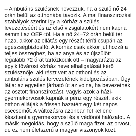
– Ambuláns szülésnek nevezzük, ha a szülő nő 24
órán belül az otthonába távozik. A mai finanszírozási
szabályok szerint így a kórház a szülés
levezetéséért és az első vizsgálatokért nem kapna
semmit az OEP-től. Ha a nő 24–72 órán belül tér
haza, akkor az ellátás egy részét téríti csupán az
egészségbiztosító. A kórház csak akkor jut hozzá a
teljes összeghez, ha az anya és az újszülött
legalább 72 órát tartózkodik ott – magyarázta az
egyik fővárosi kórház neve elhallgatását kérő
szülésznője, aki részt vett az otthoni és az
ambuláns szülés tervezetének kidolgozásában. Úgy
látja: az egyetlen járható út az volna, ha bevezetnék
az osztott finanszírozást, vagyis azok a házi-
gyermekorvosok kapnák a pénz egy részét, akik
otthon ellátják a frissen hazatért egy-két napos
csecsemőt. A változásra azonban fel kellene
készíteni a gyermekorvosi és a védőnői hálózatot. A
másik megoldás, hogy a szülő maga fizeti az orvost,
de ez nem életszerű a magyar viszonyok közt.