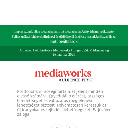
Impresszum
Online médiaajánlat
Print médiaajánlat
Adatvédelmi tájékoztató
Felhasználási feltételek
Hirdetési ászf
Előfizetői ászf
Partnereink
Játékszabályzat
Süti beállítások
A Szabad Föld kiadója a Mediaworks Hungary Zrt. © Minden jog
fenntartva. 2026
Portfóliónk minőségi tartalmat jelent minden
olvasó számára. Egyedülálló elérést, országos
lefedettséget és változatos megjelenési
lehetőséget biztosít. Folyamatosan keressük az
új irányokat és fejlődési lehetőségeket. Ez jövőnk
záloga.