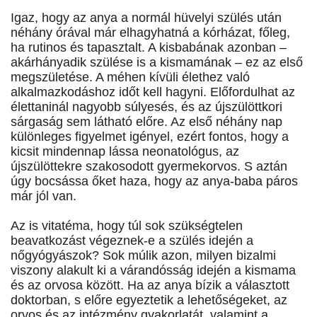
Igaz, hogy az anya a normál hüvelyi szülés után
néhány órával már elhagyhatná a kórházat, főleg,
ha rutinos és tapasztalt. A kisbabának azonban –
akárhányadik szülése is a kismamának – ez az első
megszületése. A méhen kívüli élethez való
alkalmazkodáshoz időt kell hagyni. Előfordulhat az
élettaninál nagyobb súlyesés, és az újszülöttkori
sárgaság sem látható előre. Az első néhány nap
különleges figyelmet igényel, ezért fontos, hogy a
kicsit mindennap lássa neonatológus, az
újszülöttekre szakosodott gyermekorvos. S aztán
úgy bocsássa őket haza, hogy az anya-baba páros
már jól van.
Az is vitatéma, hogy túl sok szükségtelen
beavatkozást végeznek-e a szülés idején a
nőgyógyászok? Sok múlik azon, milyen bizalmi
viszony alakult ki a várandósság idején a kismama
és az orvosa között. Ha az anya bízik a választott
doktorban, s előre egyeztetik a lehetőségeket, az
orvos és az intézmény gyakorlatát, valamint a