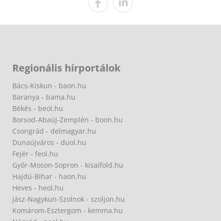
Regionális hírportálok
Bács-Kiskun - baon.hu
Baranya - bama.hu
Békés - beol.hu
Borsod-Abaúj-Zemplén - boon.hu
Csongrád - delmagyar.hu
Dunaújváros - duol.hu
Fejér - feol.hu
Győr-Moson-Sopron - kisalfold.hu
Hajdú-Bihar - haon.hu
Heves - heol.hu
Jász-Nagykun-Szolnok - szoljon.hu
Komárom-Esztergom - kemma.hu