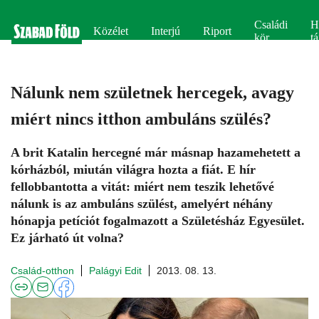
Családi
H
Közélet
Interjú
Riport
kör
tá
Nálunk nem születnek hercegek, avagy
miért nincs itthon ambuláns szülés?
A brit Katalin hercegné már másnap hazamehetett a
kórházból, miután világra hozta a fiát. E hír
fellobbantotta a vitát: miért nem teszik lehetővé
nálunk is az ambuláns szülést, amelyért néhány
hónapja petíciót fogalmazott a Születésház Egyesület.
Ez járható út volna?
Család-otthon
Palágyi Edit
2013. 08. 13.