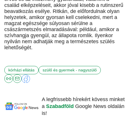
család elképzeléseit, akkor jóval kisebb a rutinszerű
beavatkozás esélye. Ritkán, de előfordulnak olyan
helyzetek, amikor gyorsan kell cselekedni, mert a
magzat egészsége súlyosan sérülne a
császármetszés elmaradásával: például, amikor a
szívhangja gyengül, az állapota romlik. Ilyenkor
nyilván nem adhatják meg a természetes szülés
lehetőségét.
kórházi ellátás
szülő és gyermek - nagyszülő
A legfrissebb hírekért kövess minket
a
Szabadföld
Google News oldalán
is!