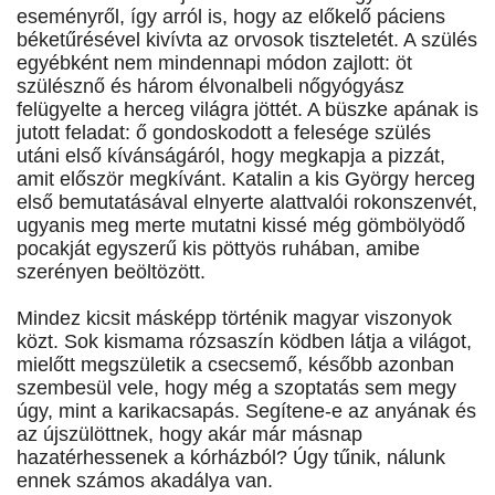
eseményről, így arról is, hogy az előkelő páciens
béketűrésével kivívta az orvosok tiszteletét. A szülés
egyébként nem mindennapi módon zajlott: öt
szülésznő és három élvonalbeli nőgyógyász
felügyelte a herceg világra jöttét. A büszke apának is
jutott feladat: ő gondoskodott a felesége szülés
utáni első kívánságáról, hogy megkapja a pizzát,
amit először megkívánt. Katalin a kis György herceg
első bemutatásával elnyerte alattvalói rokonszenvét,
ugyanis meg merte mutatni kissé még gömbölyödő
pocakját egyszerű kis pöttyös ruhában, amibe
szerényen beöltözött.
Mindez kicsit másképp történik magyar viszonyok
közt. Sok kismama rózsaszín ködben látja a világot,
mielőtt megszületik a csecsemő, később azonban
szembesül vele, hogy még a szoptatás sem megy
úgy, mint a karikacsapás. Segítene-e az anyának és
az újszülöttnek, hogy akár már másnap
hazatérhessenek a kórházból? Úgy tűnik, nálunk
ennek számos akadálya van.