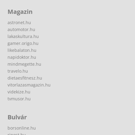
Magazin
astronet.hu
automotor.hu
lakaskultura.hu
gamer.origo.hu
likebalaton.hu
napidoktor.hu
mindmegette.hu
travelo.hu
dietaesfitnesz.hu
vitorlazasmagazin.hu
videkize.hu
tvmusor.hu
Bulvár
borsonline.hu
ripost.hu