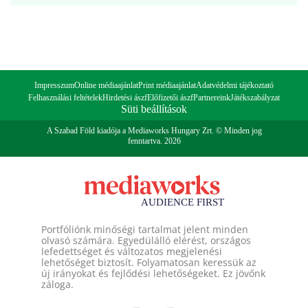
Impresszum
Online médiaajánlat
Print médiaajánlat
Adatvédelmi tájékoztató
Felhasználási feltételek
Hirdetési ászf
Előfizetői ászf
Partnereink
Játékszabályzat
Süti beállítások
A Szabad Föld kiadója a Mediaworks Hungary Zrt. © Minden jog
fenntartva. 2026
Portfóliónk minőségi tartalmat jelent minden
olvasó számára. Egyedülálló elérést, országos
lefedettséget és változatos megjelenési
lehetőséget biztosít. Folyamatosan keressük az
új irányokat és fejlődési lehetőségeket. Ez jövőnk
záloga.