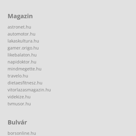
Magazin
astronet.hu
automotor.hu
lakaskultura.hu
gamer.origo.hu
likebalaton.hu
napidoktor.hu
mindmegette.hu
travelo.hu
dietaesfitnesz.hu
vitorlazasmagazin.hu
videkize.hu
tvmusor.hu
Bulvár
borsonline.hu