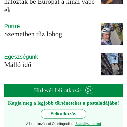
hálózták be Európát a kínai vape-
ek
Portré
Szemeiben tűz lobog
Egészségünk
Málló idő
Hírlevél feliratkozás
Kapja meg a legjobb történeteket a postaládájába!
Feliratkozás
A feliratkozással Ön elfogadta a
Szabályzatunkat