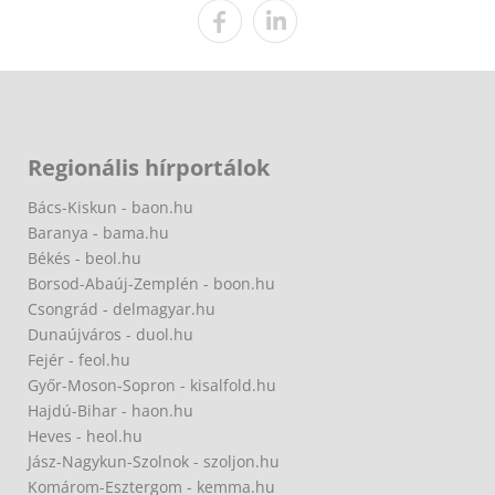
Regionális hírportálok
Bács-Kiskun - baon.hu
Baranya - bama.hu
Békés - beol.hu
Borsod-Abaúj-Zemplén - boon.hu
Csongrád - delmagyar.hu
Dunaújváros - duol.hu
Fejér - feol.hu
Győr-Moson-Sopron - kisalfold.hu
Hajdú-Bihar - haon.hu
Heves - heol.hu
Jász-Nagykun-Szolnok - szoljon.hu
Komárom-Esztergom - kemma.hu