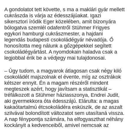
A gondolatot tett követte, s ma a maklári gyár mellett
cukrászda is várja az édesszájúakat. Igazi
sikersztori íródik Eger közelében, amit bizonyára
bólogatva szemlél odafentről Stühmer Frigyes
egykori hamburgi cukrászmester, a hajdani
legendás budapesti csokoládégyár névadója. Ő
honosította meg nálunk a gőzgépekkel segített
csokoládégyártást. A nyomdokain haladva csak a
legjobbal érik be a védjegy mai tulajdonosai.
– Úgy tudom, a magyarok átlagosan csak négy kiló
csokoládét majszolnak el évente, míg az osztrákok
kétszer ennyit. Én a magam részéről mindent
megteszek azért, hogy javítsam a statisztikát –
tréfálkozott a Stühmer háziasszonya, Endrei Judit,
aki gyermekkora óta édesszájú. Elárulta: a magas
kakaótartalmú étcsokoládéra esküszik, de az aszalt
szilvával bolondított változatot sem utasítaná vissza.
A nap fénypontja számára, ha elfogyaszthat néhány
kockányit a kedvenceiből, amivel nemcsak az