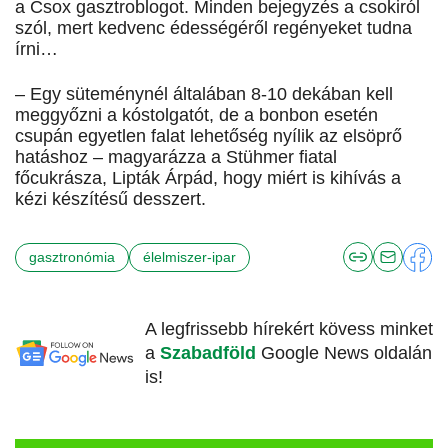
a Csox gasztroblogot. Minden bejegyzés a csokiról
szól, mert kedvenc édességéről regényeket tudna
írni…
– Egy süteménynél általában 8-10 dekában kell
meggyőzni a kóstolgatót, de a bonbon esetén
csupán egyetlen falat lehetőség nyílik az elsöprő
hatáshoz – magyarázza a Stühmer fiatal
főcukrásza, Lipták Árpád, hogy miért is kihívás a
kézi készítésű desszert.
gasztronómia
élelmiszer-ipar
A legfrissebb hírekért kövess minket
a
Szabadföld
Google News oldalán
is!