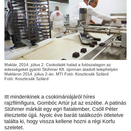
Maklár, 2014. július 2. Csokoládé halad a futószalagon az
édességeket gyártó Stühmer Kft. újonnan átadott telephelyén
Makláron 2014. július 2-án. MTI Fotó: Koszticsák Szilárd
Fotó: Koszticsák Szilárd
Itt mindenkinek a csokimániájáról híres
rajzfilmfigura, Gombóc Artúr jut az eszébe. A patinás
Stühmer márkát egy egri fiatalember, Csóll Péter
élesztette újjá. Nyolc éve baráti találkozón ötletelve
találta ki, hogy vissza kellene hozni a régi Korfu
szeletet.