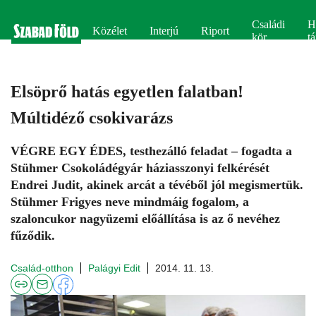
Családi
H
Közélet
Interjú
Riport
kör
tá
Elsöprő hatás egyetlen falatban!
Múltidéző csokivarázs
VÉGRE EGY ÉDES, testhezálló feladat – fogadta a
Stühmer Csokoládégyár háziasszonyi felkérését
Endrei Judit, akinek arcát a tévéből jól megismertük.
Stühmer Frigyes neve mindmáig fogalom, a
szaloncukor nagyüzemi előállítása is az ő nevéhez
fűződik.
Család-otthon
Palágyi Edit
2014. 11. 13.