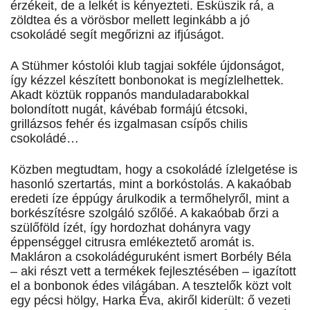
érzékeit, de a lelkét is kényezteti. Esküszik rá, a
zöldtea és a vörösbor mellett leginkább a jó
csokoládé segít megőrizni az ifjúságot.
A Stühmer kóstolói klub tagjai sokféle újdonságot,
így kézzel készített bonbonokat is megízlelhettek.
Akadt köztük roppanós manduladarabokkal
bolondított nugát, kávébab formájú étcsoki,
grillázsos fehér és izgalmasan csípős chilis
csokoládé…
Közben megtudtam, hogy a csokoládé ízlelgetése is
hasonló szertartás, mint a borkóstolás. A kakaóbab
eredeti íze éppúgy árulkodik a termőhelyről, mint a
borkészítésre szolgáló szőlőé. A kakaóbab őrzi a
szülőföld ízét, így hordozhat dohányra vagy
éppenséggel citrusra emlékeztető aromát is.
Makláron a csokoládéguruként ismert Borbély Béla
– aki részt vett a termékek fejlesztésében – igazított
el a bonbonok édes világában. A tesztelők közt volt
egy pécsi hölgy, Harka Éva, akiről kiderült: ő vezeti