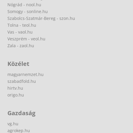
Nógrád - nool.hu
Somogy - sonline.hu
Szabolcs-Szatmár-Bereg - szon.hu
Tolna - teol.hu
Vas - vaol.hu
Veszprém - veol.hu
Zala - zaol.hu
Közélet
magyarnemzet.hu
szabadfold.hu
hirtv.hu
origo.hu
Gazdaság
vg.hu
agrokep.hu