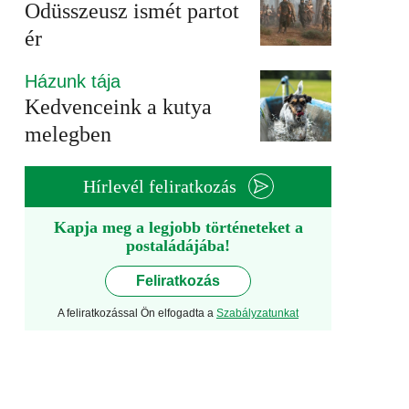
Odüsszeusz ismét partot
ér
Házunk tája
Kedvenceink a kutya
melegben
Hírlevél feliratkozás
Kapja meg a legjobb történeteket a
postaládájába!
Feliratkozás
A feliratkozással Ön elfogadta a
Szabályzatunkat