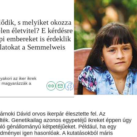
ődik, s melyiket okozza
len életvitel? E kérdésre
pi embereket is érdeklik
gálatokat a Semmelweis
yakori az iker ikrek
al magyarázzák a
rnoki Dávid orvos ikerpár élesztette fel. Az
zdték. Genetikailag azonos egypetéjű ikreket éppen úgy
ó génállományú kétpetéjűeket. Például, ha egy
edményei igen hasonlóak. A kutatásokból máris