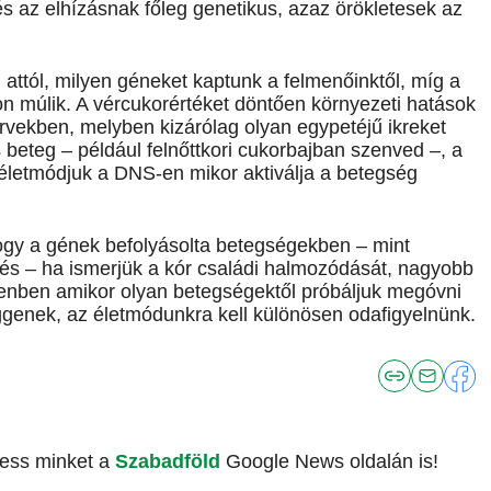
s az elhízásnak főleg genetikus, azaz örökletesek az
ttól, milyen géneket kaptunk a felmenőinktől, míg a
 múlik. A vércukorértéket döntően környezeti hatások
tervekben, melyben kizárólag olyan egypetéjű ikreket
s beteg – például felnőttkori cukorbajban szenved –, a
 életmódjuk a DNS-en mikor aktiválja a betegség
hogy a gének befolyásolta betegségekben – mint
dés – ha ismerjük a kór családi halmozódását, nagyobb
llenben amikor olyan betegségektől próbáljuk megóvni
ggenek, az életmódunkra kell különösen odafigyelnünk.
vess minket a
Szabadföld
Google News oldalán is!