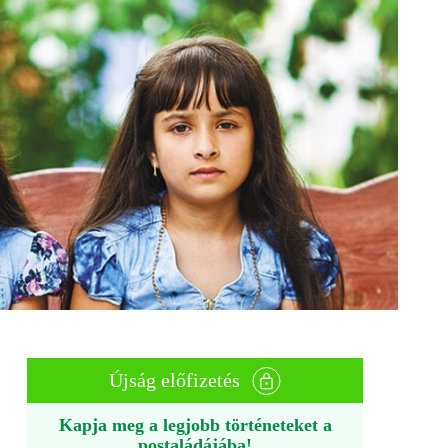
Újság előfizetés
Kapja meg a legjobb történeteket a
postaládájába!