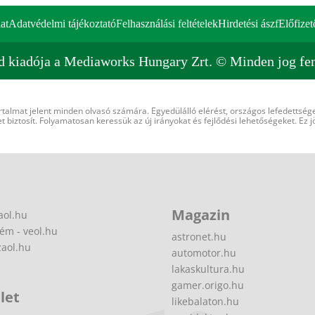
at
Adatvédelmi tájékoztató
Felhasználási feltételek
Hirdetési ászf
Előfizet
d kiadója a Mediaworks Hungary Zrt. © Minden jog fen
rtalmat jelent minden olvasó számára. Egyedülálló elérést, országos lefedettsége
 biztosít. Folyamatosan keressük az új irányokat és fejlődési lehetőségeket. Ez j
Magazin
aol.hu
ém - veol.hu
astronet.hu
zaol.hu
automotor.hu
lakaskultura.hu
gamer.origo.hu
let
likebalaton.hu