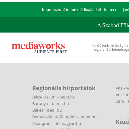
Impresszum
Online médiaajánlat
Print médiaajánl
A Szabad Föl
Portfóliónk minőségi ta
megjelenési lehetőséget
Regionális hírportálok
Vas - v
Veszpr
Bács-Kiskun - baon.hu
Zala - 
Baranya - bama.hu
Békés - beol.hu
Borsod-Abaúj-Zemplén - boon.hu
Közé
Csongrád - delmagyar.hu