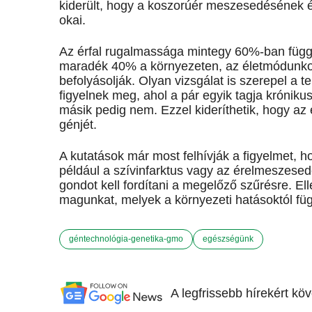
kiderült, hogy a koszorúér meszesedésének é
okai.
Az érfal rugalmassága mintegy 60%-ban függ a
maradék 40% a környezeten, az életmódunkon
befolyásolják. Olyan vizsgálat is szerepel a 
figyelnek meg, ahol a pár egyik tagja króniku
másik pedig nem. Ezzel kideríthetik, hogy az
génjét.
A kutatások már most felhívják a figyelmet, 
például a szívinfarktus vagy az érelmeszese
gondot kell fordítani a megelőző szűrésre. E
magunkat, melyek a környezeti hatásoktól fü
géntechnológia-genetika-gmo
egészségünk
A legfrissebb hírekért kö