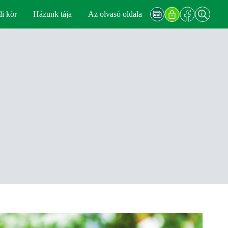
di kör
Házunk tája
Az olvasó oldala