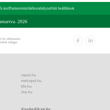
ői ászf
Partnereink
Játékszabályzat
Süti beállítások
ntartva. 2026
t és változatos
övőnk záloga.
ripost.hu
metropol.hu
life.hu
she.hu
Szolgáltatás