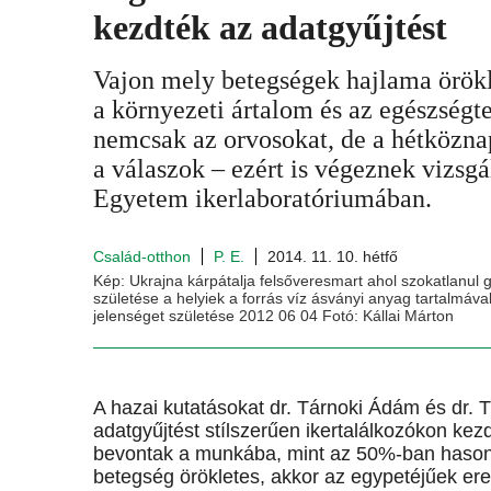
kezdték az adatgyűjtést
Vajon mely betegségek hajlama örökl
a környezeti ártalom és az egészségte
nemcsak az orvosokat, de a hétközna
a válaszok – ezért is végeznek vizs
Egyetem ikerlaboratóriumában.
Család-otthon
P. E.
2014. 11. 10. hétfő
Kép: Ukrajna kárpátalja felsőveresmart ahol szokatlanul g
születése a helyiek a forrás víz ásványi anyag tartalmáv
jelenséget születése 2012 06 04 Fotó: Kállai Márton
A hazai kutatásokat dr. Tárnoki Ádám és dr. Tá
adatgyűjtést stílszerűen ikertalálkozókon ke
bevontak a munkába, mint az 50%-ban hasonl
betegség örökletes, akkor az egypetéjűek er