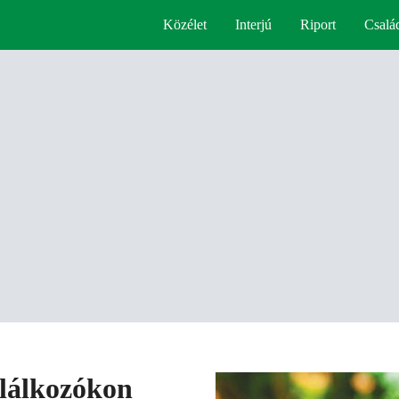
Közélet
Interjú
Riport
Csalá
alálkozókon