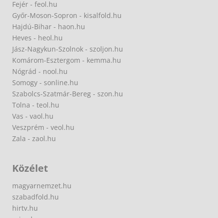
Fejér - feol.hu
Győr-Moson-Sopron - kisalfold.hu
Hajdú-Bihar - haon.hu
Heves - heol.hu
Jász-Nagykun-Szolnok - szoljon.hu
Komárom-Esztergom - kemma.hu
Nógrád - nool.hu
Somogy - sonline.hu
Szabolcs-Szatmár-Bereg - szon.hu
Tolna - teol.hu
Vas - vaol.hu
Veszprém - veol.hu
Zala - zaol.hu
Közélet
magyarnemzet.hu
szabadfold.hu
hirtv.hu