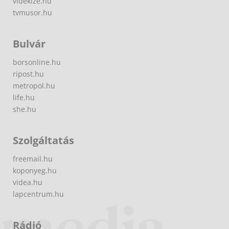
videkize.hu
tvmusor.hu
Bulvár
borsonline.hu
ripost.hu
metropol.hu
life.hu
she.hu
Szolgáltatás
freemail.hu
koponyeg.hu
videa.hu
lapcentrum.hu
Rádió