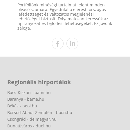
Portfóliónk minőségi tartalmat jelent minden
olvasó számára. Egyedülálló elérést, országos
lefedettséget és változatos megjelenési
lehetőséget biztosít. Folyamatosan keressük az
új irányokat és fejlődési lehetőségeket. Ez jövőnk
záloga.
Regionális hírportálok
Bács-Kiskun - baon.hu
Baranya - bama.hu
Békés - beol.hu
Borsod-Abaúj-Zemplén - boon.hu
Csongrád - delmagyar.hu
Dunaújváros - duol.hu