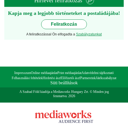
Hírlevél feliratkozás
Kapja meg a legjobb történeteket a postaládájába!
Feliratkozás
A feliratkozással Ön elfogadta a
Szabályzatunkat
Impresszum
Online médiaajánlat
Print médiaajánlat
Adatvédelmi tájékoztató
Felhasználási feltételek
Hirdetési ászf
Előfizetői ászf
Partnereink
Játékszabályzat
Süti beállítások
A Szabad Föld kiadója a Mediaworks Hungary Zrt. © Minden jog
fenntartva. 2026