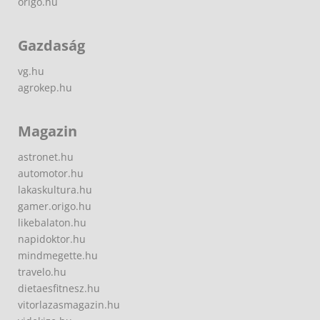
origo.hu
Gazdaság
vg.hu
agrokep.hu
Magazin
astronet.hu
automotor.hu
lakaskultura.hu
gamer.origo.hu
likebalaton.hu
napidoktor.hu
mindmegette.hu
travelo.hu
dietaesfitnesz.hu
vitorlazasmagazin.hu