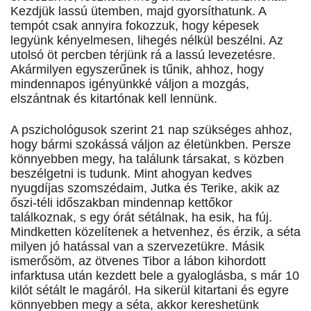
Kezdjük lassú ütemben, majd gyorsíthatunk. A
tempót csak annyira fokozzuk, hogy képesek
legyünk kényelmesen, lihegés nélkül beszélni. Az
utolsó öt percben térjünk rá a lassú levezetésre.
Akármilyen egyszerűnek is tűnik, ahhoz, hogy
mindennapos igényünkké váljon a mozgás,
elszántnak és kitartónak kell lennünk.
A pszichológusok szerint 21 nap szükséges ahhoz,
hogy bármi szokássá váljon az életünkben. Persze
könnyebben megy, ha találunk társakat, s közben
beszélgetni is tudunk. Mint ahogyan kedves
nyugdíjas szomszédaim, Jutka és Terike, akik az
őszi-téli időszakban mindennap kettőkor
találkoznak, s egy órát sétálnak, ha esik, ha fúj.
Mindketten közelítenek a hetvenhez, és érzik, a séta
milyen jó hatással van a szervezetükre. Másik
ismerősöm, az ötvenes Tibor a lábon kihordott
infarktusa után kezdett bele a gyaloglásba, s már 10
kilót sétált le magáról. Ha sikerül kitartani és egyre
könnyebben megy a séta, akkor kereshetünk