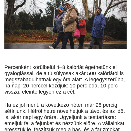
Percenként körülbelül 4–8 kalóriát égethetünk el
gyaloglással, de a túlsúlyosak akár 500 kalóriától is
megszabadulhatnak egy óra alatt. A legegyszerűbb,
ha napi 20 perccel kezdjük: 10 perc oda, 10 perc
vissza, eleinte legyen ez a cél.
Ha ez jól ment, a következő héten már 25 percig
sétáljunk. Hétről hétre növelhetjük a távot és az időt
is, akár napi egy órára. Ügyeljünk a testtartásra:
emeljük fel a fejünket és nézzünk előre. A vállainkat
eresszük le, feszítsük meg a has- és a farizmokat.