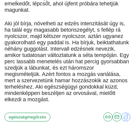
emelkedőt, lépcsőt, ahol újfent próbára tehetjük
magunkat.
Aki jól bírja, növelheti az edzés intenzitását úgy is,
ha talál egy magasabb betonszegélyt, s fellép rá
nyolcszor, majd kétszer nyolcszor, aztán ugyanez
gyakorolható egy paddal is. Ha bírjuk, beiktathatunk
néhány guggolást. Intervall edzésnek nevezik,
amikor tudatosan változtatunk a séta tempóján. Egy
perc lassabb menetelés után hat percig gyorsabban
szedjük a lábunkat, és ezt háromszor
megismételjük. Azért fontos a mozgás variálása,
mert a szervezetünk hamar hozzászokik az azonos
terheléshez. Aki egészségügyi gondokkal küzd,
mindenképpen beszéljen az orvosával, mielőtt
elkezdi a mozgást.
egészségmegőrzés