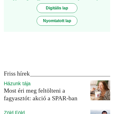
Digitális lap
Nyomtatott lap
Friss hírek
Házunk tája
Most éri meg feltölteni a
fagyasztót: akció a SPAR-ban
Zöld Föld