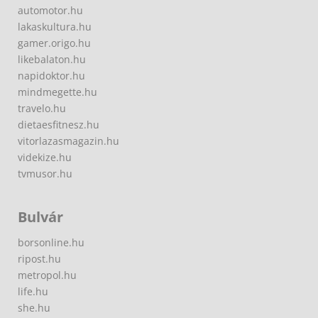
automotor.hu
lakaskultura.hu
gamer.origo.hu
likebalaton.hu
napidoktor.hu
mindmegette.hu
travelo.hu
dietaesfitnesz.hu
vitorlazasmagazin.hu
videkize.hu
tvmusor.hu
Bulvár
borsonline.hu
ripost.hu
metropol.hu
life.hu
she.hu