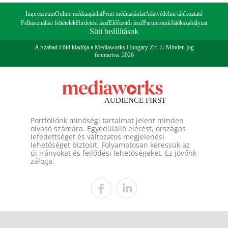
Impresszum
Online médiaajánlat
Print médiaajánlat
Adatvédelmi tájékoztató
Felhasználási feltételek
Hirdetési ászf
Előfizetői ászf
Partnereink
Játékszabályzat
Süti beállítások
A Szabad Föld kiadója a Mediaworks Hungary Zrt. © Minden jog
fenntartva. 2026
Portfóliónk minőségi tartalmat jelent minden
olvasó számára. Egyedülálló elérést, országos
lefedettséget és változatos megjelenési
lehetőséget biztosít. Folyamatosan keressük az
új irányokat és fejlődési lehetőségeket. Ez jövőnk
záloga.