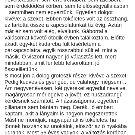
sem érdeklődési körben, sem felelősségvállalásban
– semmiben nem egyeztünk. Egyetlen dolgot
kivéve: a szexet. Ebben tökéletes volt az összhang,
ez tartotta össze a kapcsolatunkat tíz évig. Aztán
már ez sem volt elég, elváltunk. Gáborral a
válásomat követő ötödik évben találkoztam. Előtte
akadt egy-két kudarcba fúlt kísérletem a
párkapcsolatra, egyik rosszabbul sült el, mint a
másik. Ő viszont nagyon jó választás lett, mert
mindabban, amit fentebb felsoroltam, jól
összeillettünk.
S most jön a dolog groteszk része: kivéve a szexet.
Pedig kedves és gyengéd, de valahogy mégsem…
Ám negyvenévesen, két gyereket egyedül nevelve,
magányosan mérlegelve a jövőt, ez huszadrangú
kérdésnek számított. A házasságomat egyetlen
pillanatra sem bántam meg. Derék, jó embert
kaptam, akit a lányaim is nagyon megszerettek.
Mást ne mondjak, nagyapának is tökéletes, ha
jönnek hozzánk az unokáink, először az ő nyakába
ugranak. Most 56 éves vagyok, a változás korában.