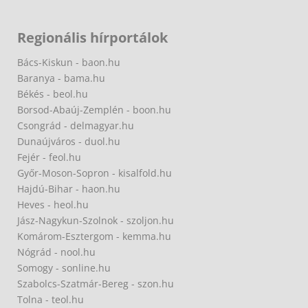
Regionális hírportálok
Bács-Kiskun - baon.hu
Baranya - bama.hu
Békés - beol.hu
Borsod-Abaúj-Zemplén - boon.hu
Csongrád - delmagyar.hu
Dunaújváros - duol.hu
Fejér - feol.hu
Győr-Moson-Sopron - kisalfold.hu
Hajdú-Bihar - haon.hu
Heves - heol.hu
Jász-Nagykun-Szolnok - szoljon.hu
Komárom-Esztergom - kemma.hu
Nógrád - nool.hu
Somogy - sonline.hu
Szabolcs-Szatmár-Bereg - szon.hu
Tolna - teol.hu