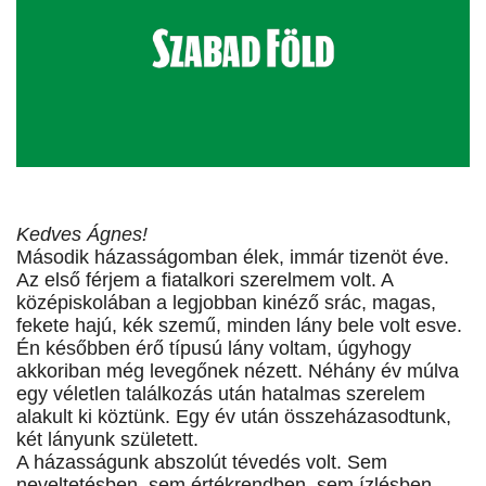
Kedves Ágnes!
Második házasságomban élek, immár tizenöt éve.
Az első férjem a fiatalkori szerelmem volt. A
középiskolában a legjobban kinéző srác, magas,
fekete hajú, kék szemű, minden lány bele volt esve.
Én későbben érő típusú lány voltam, úgyhogy
akkoriban még levegőnek nézett. Néhány év múlva
egy véletlen találkozás után hatalmas szerelem
alakult ki köztünk. Egy év után összeházasodtunk,
két lányunk született.
A házasságunk abszolút tévedés volt. Sem
neveltetésben, sem értékrendben, sem ízlésben,