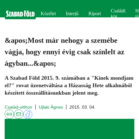
Családi
H
Közélet
Interjú
Riport
kör
tá
&apos;Most már nehogy a szemébe
vágja, hogy ennyi évig csak színlelt az
ágyban...&apos;
A Szabad Föld 2015. 9. számában a "Kinek mondjam
el?" rovat üzenetváltása a Házasság Hete alkalmából
készített összeállításunkban jelent meg.
Család-otthon
Ujlaki Ágnes
2015. 03. 04.