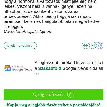
hogy a hormonális változások miatt jelenleg nem
lelkes. Viszont neki is vannak igényei, ezért ha
ritkábban is, de időnként viszonozza az
„érdeklődését”. Akkor pedig hagyjanak rá időt,
teremtsen kellemes hangulatot, talán még a kedve
is megjön.
Üdvözlettel: Ujlaki Ágnes
kinek mondjam el
A legfrissebb hírekért kövess minket
a
Szabadföld
Google News oldalán
is!
Újság előfizetés
Kapja meg a legjobb történeteket a postaládájába!