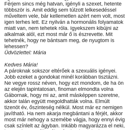
Férjem sincs még hatvan, igényli a szexet, hetente
többször is. Amit eddig sem túlzott lelkesedéssel
műveltem vele, bár kellemetlen azért nem volt, most
igen terhes lett. Ez nyilván a hormonális folyamatok
miatt van, nem tehetek róla. Igyekszem kibújni az
alkalmak alól, ezt most már ő is észrevette. Mit
tehetnék, hogy ne bántsam meg, de nyugtom is
lehessen?
Üdvözlettel: Mária
Kedves Mária!
A pároknak sokszor eltérőek a szexuális igényei.
Jobb ezeket a gondokat minél korábban tisztázni.
Ne vegye rossz néven, hogy ezt mondom, de ha ön
az elején tapintatosan, finoman elmondta volna
Gábornak, hogy mi az, amit másképpen szeretne,
akkor talán együtt megoldhatták volna. Elmúlt
tizenöt év, őszinteség nélkül. Most már ez nemigen
javítható. Ha nem akarja megbántani a férjét, akkor
most már nehogy a szemébe vágja, hogy ennyi évig
csak színlelt az ágyban. Inkább magyarázza el neki,